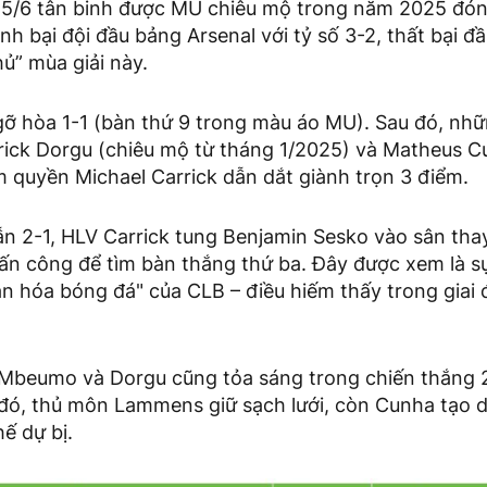
, 5/6 tân binh được MU chiêu mộ trong năm 2025 đón
nh bại đội đầu bảng Arsenal với tỷ số 3-2, thất bại đầ
ủ” mùa giải này.
 hòa 1-1 (bàn thứ 9 trong màu áo MU). Sau đó, nhữ
rick Dorgu (chiêu mộ từ tháng 1/2025) và Matheus C
 quyền Michael Carrick dẫn dắt giành trọn 3 điểm.
n 2-1, HLV Carrick tung Benjamin Sesko vào sân tha
tấn công để tìm bàn thắng thứ ba. Đây được xem là sự
ăn hóa bóng đá" của CLB – điều hiếm thấy trong gia
 Mbeumo và Dorgu cũng tỏa sáng trong chiến thắng 
u đó, thủ môn Lammens giữ sạch lưới, còn Cunha tạo
hế dự bị.