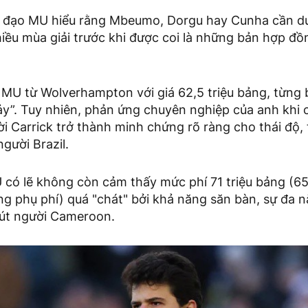
h đạo MU hiểu rằng Mbeumo, Dorgu hay Cunha cần du
hiều mùa giải trước khi được coi là những bản hợp đ
MU từ Wolverhampton với giá 62,5 triệu bảng, từng 
ảy”. Tuy nhiên, phản ứng chuyên nghiệp của anh khi 
hời Carrick trở thành minh chứng rõ ràng cho thái độ,
người Brazil.
có lẽ không còn cảm thấy mức phí 71 triệu bảng (65 
ảng phụ phí) quá "chát" bởi khả năng săn bàn, sự đa 
út người Cameroon.