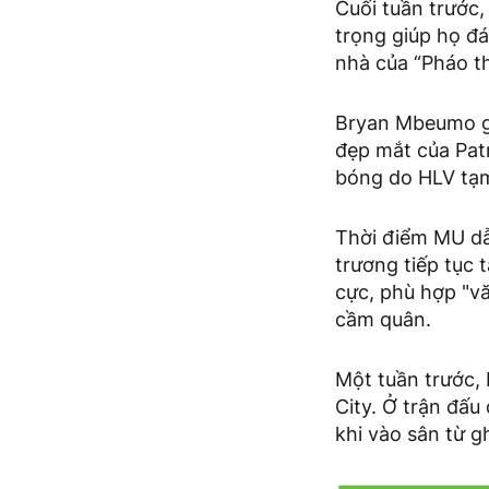
Cuối tuần trước
trọng giúp họ đá
nhà của “Pháo th
Bryan Mbeumo gỡ
đẹp mắt của Pat
bóng do HLV tạm
Thời điểm MU dẫ
trương tiếp tục 
cực, phù hợp "v
cầm quân.
Một tuần trước,
City. Ở trận đấ
khi vào sân từ g