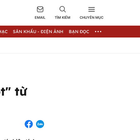
EMAIL
TÌM KIẾM
CHUYÊN MỤC
HẠC
SÂN KHẤU - ĐIỆN ẢNH
BẠN ĐỌC
t" từ