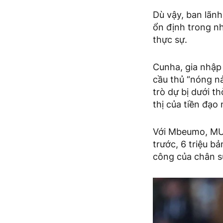
Dù vậy, ban lãn
ổn định trong n
thực sự.
Cunha, gia nhập 
cầu thủ “nóng n
trò dự bị dưới t
thị của tiền đạo 
Với Mbeumo, MU 
trước, 6 triệu b
công của chân s