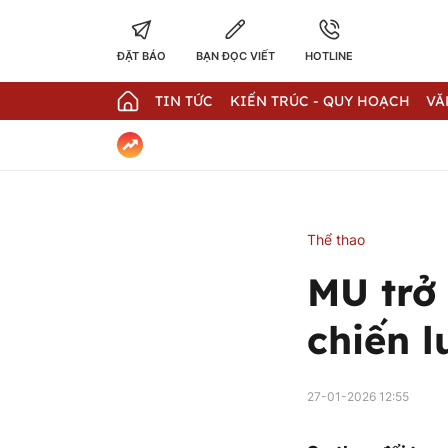
ĐẶT BÁO
BẠN ĐỌC VIẾT
HOTLINE
TIN TỨC
KIẾN TRÚC - QUY HOẠCH
VĂ
Thể thao
MU trở 
chiến 
27-01-2026 12:55