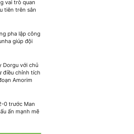
g vai trò quan
u tiên trên sân
ng pha lập công
unha giúp đội
y Dorgu với chủ
 điều chỉnh tích
i đoạn Amorim
2-0 trước Man
 dấu ấn mạnh mẽ