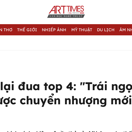
N THƠ
THẾ GIỚI
NHIẾP ẢNH
MỸ THUẬT
DU LỊCH
ÂM N
lại đua top 4: "Trái ngọ
lược chuyển nhượng mới