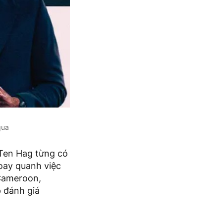
qua
k Ten Hag từng có
oay quanh việc
 Cameroon,
 đánh giá