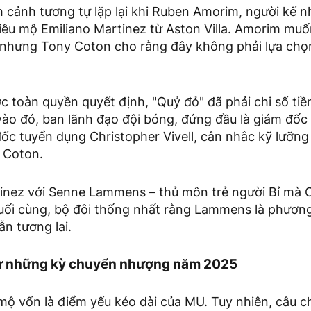
h cảnh tương tự lặp lại khi Ruben Amorim, người kế 
hiêu mộ Emiliano Martinez từ Aston Villa. Amorim mu
 nhưng Tony Coton cho rằng đây không phải lựa chọ
toàn quyền quyết định, "Quỷ đỏ" đã phải chi số tiề
vào đó, ban lãnh đạo đội bóng, đứng đầu là giám đố
ốc tuyển dụng Christopher Vivell, cân nhắc kỹ lưỡng
 Coton.
inez với Senne Lammens – thủ môn trẻ người Bỉ mà 
ối cùng, bộ đôi thống nhất rằng Lammens là phương
n tương lai.
 từ những kỳ chuyển nhượng năm 2025
mộ vốn là điểm yếu kéo dài của MU. Tuy nhiên, câu c