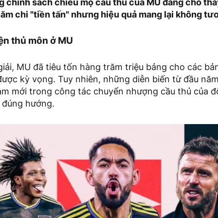
g chính sách chiêu mộ cầu thủ của MU đang cho thấy
năm chi "tiền tấn" nhưng hiệu quả mang lại không tư
ện thủ môn ở MU
giải, MU đã tiêu tốn hàng trăm triệu bảng cho các b
ược kỳ vọng. Tuy nhiên, những diễn biến từ đầu nă
làm mới trong công tác chuyển nhượng cầu thủ của độ
i đúng hướng.