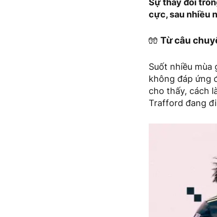
Sự thay đổi tron
cực, sau nhiều 
🧤
Từ câu chuy
Suốt nhiều mùa 
không đáp ứng đ
cho thấy, cách 
Trafford đang đ