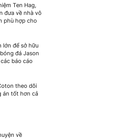
nhiệm Ten Hag,
ốn đưa về nhà vô
n phù hợp cho
n lớn để sở hữu
c bóng đá Jason
 các báo cáo
Coton theo dõi
 án tốt hơn cả
huyện về