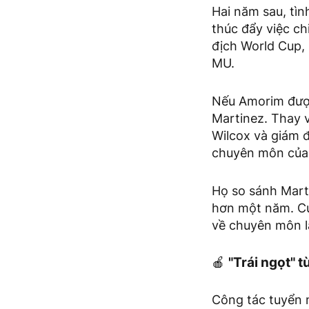
Hai năm sau, tìn
thúc đẩy việc c
địch World Cup,
MU.
Nếu Amorim được 
Martinez. Thay 
Wilcox và giám đ
chuyên môn của
Họ so sánh Mart
hơn một năm. Cu
về chuyên môn lẫ
🍎
"Trái ngọt"
Công tác tuyển 