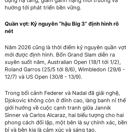
dụng hạ tầng, giảm gánh nặng môi trường và
hướng tới phát triển bền vững.
Quần vợt: Kỷ nguyên “hậu Big 3” định hình rõ
nét
Năm 2026 cũng là thời điểm kỷ nguyên quần vợt
mới được định hình. Bốn Grand Slam diễn ra
xuyên suốt năm, Australian Open (18/1 tới 1/2),
Roland Garros (25/5 tới 8/6), Wimbledon (29/6 -
12/7) và US Open (30/8 - 13/9).
Trong bối cảnh Federer và Nadal đã giải nghệ,
Djokovic không còn ở đỉnh cao, làng banh nỉ thế
giới hướng về cuộc cạnh tranh giữa Jannik
Sinner và Carlos Alcaraz, hai biểu tượng cho hai
phong cách đối lập, một bên là sự chính xác, bền
bỉ và bên kia là cảm xúc và sáng tạo.