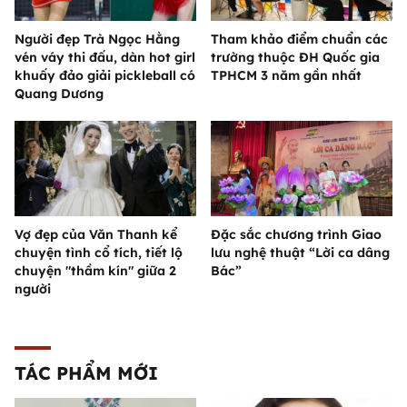
Người đẹp Trà Ngọc Hằng
Tham khảo điểm chuẩn các
vén váy thi đấu, dàn hot girl
trường thuộc ĐH Quốc gia
khuấy đảo giải pickleball có
TPHCM 3 năm gần nhất
Quang Dương
Vợ đẹp của Văn Thanh kể
Đặc sắc chương trình Giao
chuyện tình cổ tích, tiết lộ
lưu nghệ thuật “Lời ca dâng
chuyện "thầm kín" giữa 2
Bác”
người
TÁC PHẨM MỚI