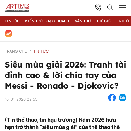
TIN TỨC
KIẾN TRÚC - QUY HOẠCH
VĂN THƠ
THẾ GIỚI
NHIẾP
TRANG CHỦ
TIN TỨC
Siêu mùa giải 2026: Tranh tài
đỉnh cao & lời chia tay của
Messi - Ronado - Djokovic?
10-01-2026 22:53
(Tin thể thao, tin hậu trường) Năm 2026 hứa
hẹn trở thành “siêu mùa giải” của thể thao thế