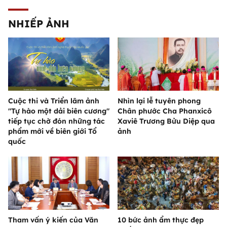
NHIẾP ẢNH
Cuộc thi và Triển lãm ảnh
Nhìn lại lễ tuyên phong
"Tự hào một dải biên cương"
Chân phước Cha Phanxicô
tiếp tục chờ đón những tác
Xaviê Trương Bửu Diệp qua
phẩm mới về biên giới Tổ
ảnh
quốc
Tham vấn ý kiến của Văn
10 bức ảnh ẩm thực đẹp