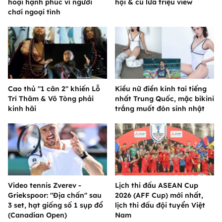
hoại hạnh phúc vì người
hội & cú lừa triệu view
chơi ngoại tình
Cao thủ "1 cân 2" khiến Lỗ
Kiều nữ điền kinh tai tiếng
Trí Thâm & Võ Tòng phải
nhất Trung Quốc, mặc bikini
kinh hãi
trắng muốt đón sinh nhật
Video tennis Zverev -
Lịch thi đấu ASEAN Cup
Griekspoor: "Địa chấn" sau
2026 (AFF Cup) mới nhất,
3 set, hạt giống số 1 sụp đổ
lịch thi đấu đội tuyển Việt
(Canadian Open)
Nam