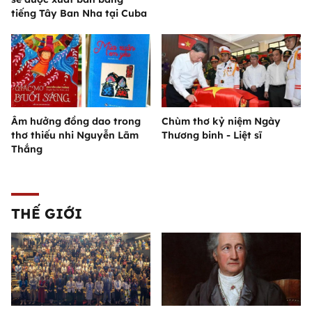
tiếng Tây Ban Nha tại Cuba
Âm hưởng đồng dao trong
Chùm thơ kỷ niệm Ngày
thơ thiếu nhi Nguyễn Lãm
Thương binh - Liệt sĩ
Thắng
THẾ GIỚI