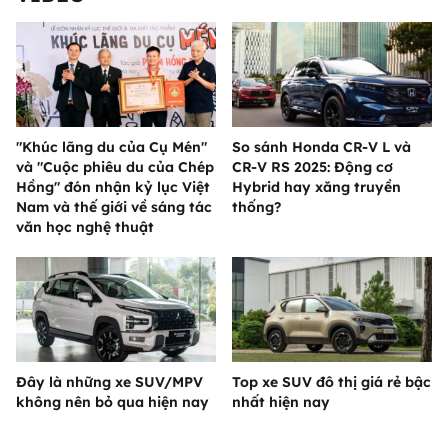
"Khúc lãng du của Cụ Mén"
So sánh Honda CR-V L và
và "Cuộc phiêu du của Chép
CR-V RS 2025: Động cơ
Hồng" đón nhận kỷ lục Việt
Hybrid hay xăng truyền
Nam và thế giới về sáng tác
thống?
văn học nghệ thuật
Đây là những xe SUV/MPV
Top xe SUV đô thị giá rẻ bậc
không nên bỏ qua hiện nay
nhất hiện nay