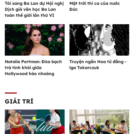
Tôi sang Ba Lan dự Hội nghị
Mặt trời thi ca của nước
Dịch giả văn học Ba Lan
Đức
toàn thế giới lần thứ VI
Natalie Portman: Đóa bạch
Truyện ngắn Hoa tử đằng -
trà tinh khôi giữa
lga Tokarczuk
Hollywood hào nhoáng
GIẢI TRÍ