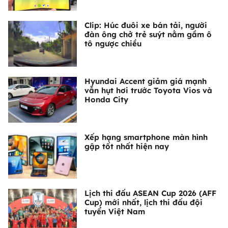
Clip: Húc đuôi xe bán tải, người
đàn ông chở trẻ suýt nằm gầm ô
tô ngược chiều
Hyundai Accent giảm giá mạnh
vẫn hụt hơi trước Toyota Vios và
Honda City
Xếp hạng smartphone màn hình
gập tốt nhất hiện nay
Lịch thi đấu ASEAN Cup 2026 (AFF
Cup) mới nhất, lịch thi đấu đội
tuyển Việt Nam