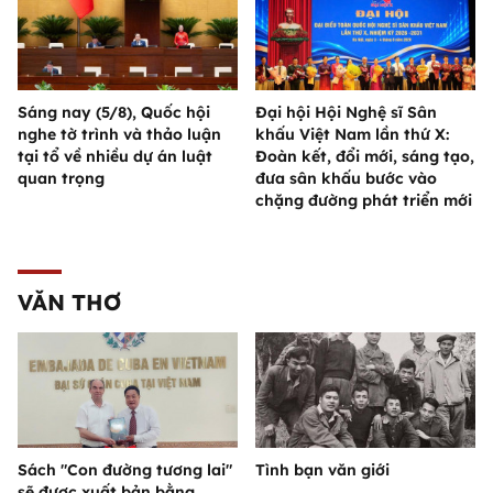
Sáng nay (5/8), Quốc hội
Đại hội Hội Nghệ sĩ Sân
nghe tờ trình và thảo luận
khấu Việt Nam lần thứ X:
tại tổ về nhiều dự án luật
Đoàn kết, đổi mới, sáng tạo,
quan trọng
đưa sân khấu bước vào
chặng đường phát triển mới
VĂN THƠ
Sách "Con đường tương lai"
Tình bạn văn giới
sẽ được xuất bản bằng