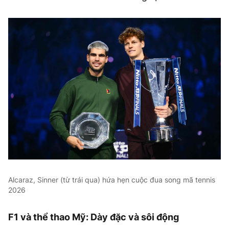
Alcaraz, Sinner (từ trái qua) hứa hẹn cuộc đua song mã tennis
2026
F1 và thể thao Mỹ: Dày đặc và sôi động