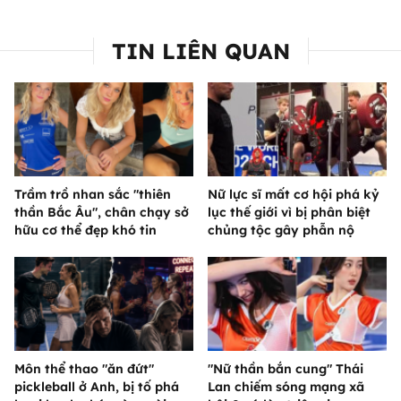
TIN LIÊN QUAN
Trầm trồ nhan sắc "thiên
Nữ lực sĩ mất cơ hội phá kỷ
thần Bắc Âu", chân chạy sở
lục thế giới vì bị phân biệt
hữu cơ thể đẹp khó tin
chủng tộc gây phẫn nộ
Môn thể thao "ăn đứt"
"Nữ thần bắn cung" Thái
pickleball ở Anh, bị tố phá
Lan chiếm sóng mạng xã