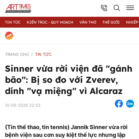
TIN TỨC
KIẾN TRÚC - QUY HOẠCH
VĂN THƠ
THẾ GIỚI
NHIẾP
TRANG CHỦ
TIN TỨC
Sinner vừa rời viện đã "gánh
bão": Bị so đo với Zverev,
dính "vạ miệng" vì Alcaraz
10-06-2026 22:53
(Tin thể thao, tin tennis) Jannik Sinner vừa rời
bệnh viện sau cơn suy kiệt thể lực nhưng lập