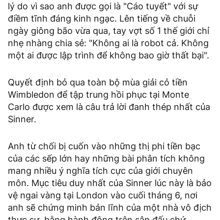
lý do vì sao anh được gọi là "Cáo tuyết" với sự
điềm tĩnh đáng kinh ngạc. Lên tiếng về chuỗi
ngày giông bão vừa qua, tay vợt số 1 thế giới chỉ
nhẹ nhàng chia sẻ: "Không ai là robot cả. Không
một ai được lập trình để không bao giờ thất bại".
Quyết định bỏ qua toàn bộ mùa giải cỏ tiền
Wimbledon để tập trung hồi phục tại Monte
Carlo được xem là câu trả lời đanh thép nhất của
Sinner.
Anh từ chối bị cuốn vào những thị phi tiền bạc
của các sếp lớn hay những bài phân tích không
mang nhiều ý nghĩa tích cực của giới chuyên
môn. Mục tiêu duy nhất của Sinner lúc này là bảo
vệ ngai vàng tại London vào cuối tháng 6, nơi
anh sẽ chứng minh bản lĩnh của một nhà vô địch
thực sự, bằng hành động trên sân đấu chứ