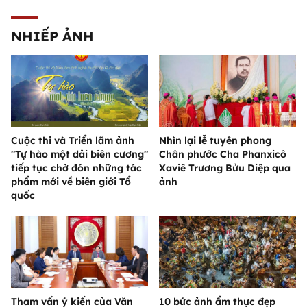
NHIẾP ẢNH
Cuộc thi và Triển lãm ảnh
Nhìn lại lễ tuyên phong
"Tự hào một dải biên cương"
Chân phước Cha Phanxicô
tiếp tục chờ đón những tác
Xaviê Trương Bửu Diệp qua
phẩm mới về biên giới Tổ
ảnh
quốc
Tham vấn ý kiến của Văn
10 bức ảnh ẩm thực đẹp