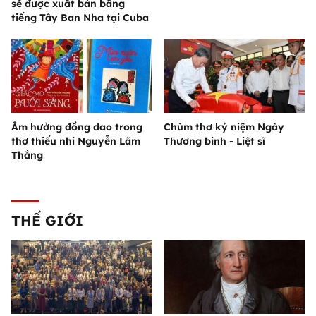
sẽ được xuất bản bằng
tiếng Tây Ban Nha tại Cuba
Âm hưởng đồng dao trong
Chùm thơ kỷ niệm Ngày
thơ thiếu nhi Nguyễn Lãm
Thương binh - Liệt sĩ
Thắng
THẾ GIỚI