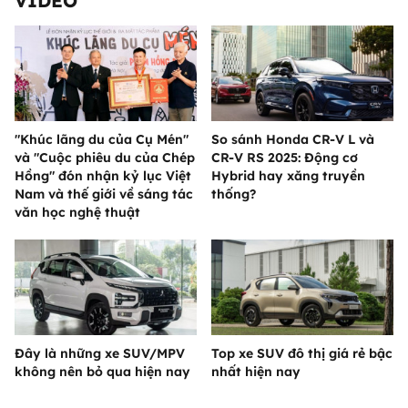
VIDEO
"Khúc lãng du của Cụ Mén"
So sánh Honda CR-V L và
và "Cuộc phiêu du của Chép
CR-V RS 2025: Động cơ
Hồng" đón nhận kỷ lục Việt
Hybrid hay xăng truyền
Nam và thế giới về sáng tác
thống?
văn học nghệ thuật
Đây là những xe SUV/MPV
Top xe SUV đô thị giá rẻ bậc
không nên bỏ qua hiện nay
nhất hiện nay