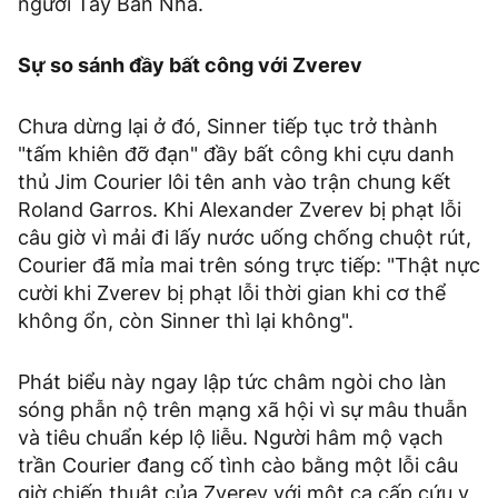
người Tây Ban Nha.
Sự so sánh đầy bất công với Zverev
Chưa dừng lại ở đó, Sinner tiếp tục trở thành
"tấm khiên đỡ đạn" đầy bất công khi cựu danh
thủ Jim Courier lôi tên anh vào trận chung kết
Roland Garros. Khi Alexander Zverev bị phạt lỗi
câu giờ vì mải đi lấy nước uống chống chuột rút,
Courier đã mỉa mai trên sóng trực tiếp: "Thật nực
cười khi Zverev bị phạt lỗi thời gian khi cơ thể
không ổn, còn Sinner thì lại không".
Phát biểu này ngay lập tức châm ngòi cho làn
sóng phẫn nộ trên mạng xã hội vì sự mâu thuẫn
và tiêu chuẩn kép lộ liễu. Người hâm mộ vạch
trần Courier đang cố tình cào bằng một lỗi câu
giờ chiến thuật của Zverev với một ca cấp cứu y