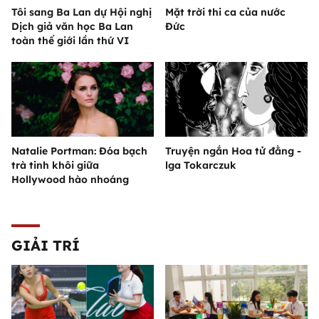
Tôi sang Ba Lan dự Hội nghị
Mặt trời thi ca của nước
Dịch giả văn học Ba Lan
Đức
toàn thế giới lần thứ VI
Natalie Portman: Đóa bạch
Truyện ngắn Hoa tử đằng -
trà tinh khôi giữa
lga Tokarczuk
Hollywood hào nhoáng
GIẢI TRÍ