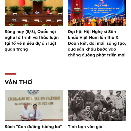
Sáng nay (5/8), Quốc hội
Đại hội Hội Nghệ sĩ Sân
nghe tờ trình và thảo luận
khấu Việt Nam lần thứ X:
tại tổ về nhiều dự án luật
Đoàn kết, đổi mới, sáng tạo,
quan trọng
đưa sân khấu bước vào
chặng đường phát triển mới
VĂN THƠ
Sách "Con đường tương lai"
Tình bạn văn giới