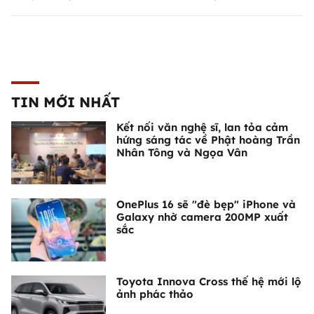
TIN MỚI NHẤT
Kết nối văn nghệ sĩ, lan tỏa cảm
hứng sáng tác về Phật hoàng Trần
Nhân Tông và Ngọa Vân
OnePlus 16 sẽ "đè bẹp" iPhone và
Galaxy nhờ camera 200MP xuất
sắc
Toyota Innova Cross thế hệ mới lộ
ảnh phác thảo