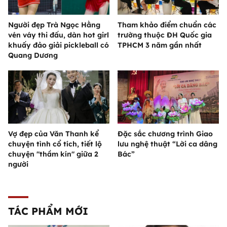
Người đẹp Trà Ngọc Hằng
Tham khảo điểm chuẩn các
vén váy thi đấu, dàn hot girl
trường thuộc ĐH Quốc gia
khuấy đảo giải pickleball có
TPHCM 3 năm gần nhất
Quang Dương
Vợ đẹp của Văn Thanh kể
Đặc sắc chương trình Giao
chuyện tình cổ tích, tiết lộ
lưu nghệ thuật “Lời ca dâng
chuyện "thầm kín" giữa 2
Bác”
người
TÁC PHẨM MỚI