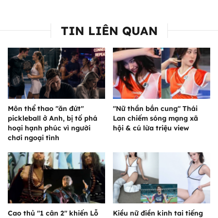
TIN LIÊN QUAN
Môn thể thao "ăn đứt"
"Nữ thần bắn cung" Thái
pickleball ở Anh, bị tố phá
Lan chiếm sóng mạng xã
hoại hạnh phúc vì người
hội & cú lừa triệu view
chơi ngoại tình
Cao thủ "1 cân 2" khiến Lỗ
Kiều nữ điền kinh tai tiếng