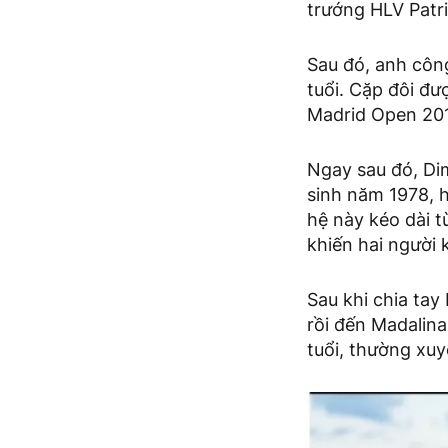
trướng HLV Patr
Sau đó, anh công
tuổi. Cặp đôi đư
Madrid Open 201
Ngay sau đó, Dim
sinh năm 1978, h
hệ này kéo dài t
khiến hai người 
Sau khi chia tay
rồi đến Madalin
tuổi, thường xuy