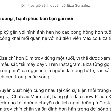
Dimitrov giờ sánh duyên với Eiza Gonzalez
i công”, hạnh phúc bên bạn gái mới
p kỷ gắn với hình ảnh hẹn hò các bóng hồng hơn tuổi
 công khai mối quan hệ với nữ diễn viên Mexico Eiza
iza chỉ hơn Dimitrov đúng một tuổi, vì thế được xem 
àu sắc “lái máy bay”. Trên Instagram, Eiza từng gọi 
rong mơ”, ca ngợi anh là người đàn ông tử tế, sâu sắ
 tích cực trong cuộc sống.
uyên xuất hiện cùng nhau tại các sự kiện thời trang 
ng tại Chateau Marmont, hàng ghế đầu show Prada 
ek cho tới những chuyến du lịch nghỉ dưỡng ở Costa 
mitrov chín chắn và ổn định hơn hẳn trong đời sống 