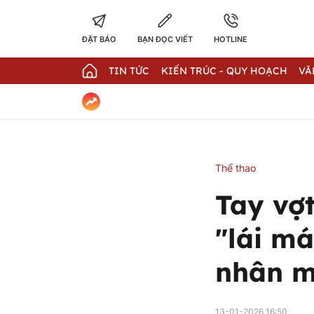
ĐẶT BÁO
BẠN ĐỌC VIẾT
HOTLINE
TIN TỨC
KIẾN TRÚC - QUY HOẠCH
VĂ
Thể thao
Tay vợ
"lái m
nhân m
13-01-2026 16:50