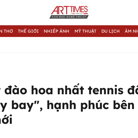
N THƠ
THẾ GIỚI
NHIẾP ẢNH
MỸ THUẬT
DU LỊCH
ÂM N
t đào hoa nhất tennis đ
áy bay", hạnh phúc bên
ới