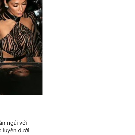
ắn ngủi với
p luyện dưới