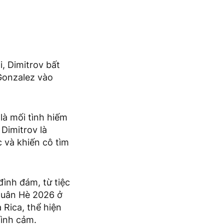
, Dimitrov bất
 Gonzalez vào
là mối tình hiếm
Dimitrov là
c và khiến cô tìm
đình đám, từ tiệc
Xuân Hè 2026 ở
Rica, thể hiện
tình cảm.