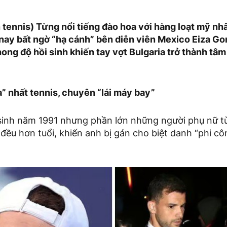
in tennis) Từng nổi tiếng đào hoa với hàng loạt mỹ nh
 nay bất ngờ “hạ cánh” bên diễn viên Mexico Eiza G
ong độ hồi sinh khiến tay vợt Bulgaria trở thành tâ
” nhất tennis, chuyên “lái máy bay”
 sinh năm 1991 nhưng phần lớn những người phụ nữ 
đều hơn tuổi, khiến anh bị gán cho biệt danh “phi cô