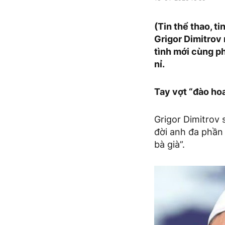
(Tin thể thao, t
Grigor Dimitrov
tình mới cùng ph
nỉ.
Tay vợt “đào hoa
Grigor Dimitrov
đời anh đa phần 
bà già”.