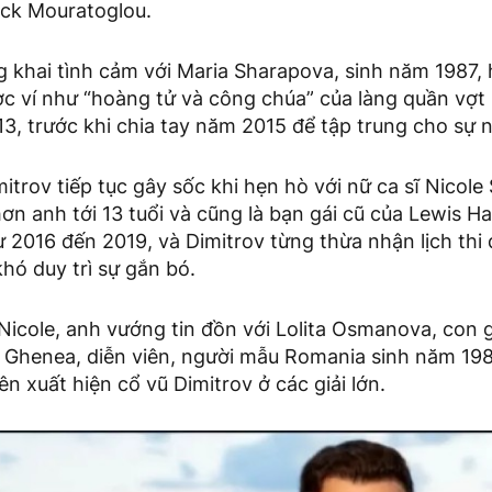
ick Mouratoglou.
 khai tình cảm với Maria Sharapova, sinh năm 1987, 
ợc ví như “hoàng tử và công chúa” của làng quần vợt k
3, trước khi chia tay năm 2015 để tập trung cho sự 
itrov tiếp tục gây sốc khi hẹn hò với nữ ca sĩ Nicole
ơn anh tới 13 tuổi và cũng là bạn gái cũ của Lewis H
ừ 2016 đến 2019, và Dimitrov từng thừa nhận lịch thi
khó duy trì sự gắn bó.
 Nicole, anh vướng tin đồn với Lolita Osmanova, con 
a Ghenea, diễn viên, người mẫu Romania sinh năm 198
ên xuất hiện cổ vũ Dimitrov ở các giải lớn.