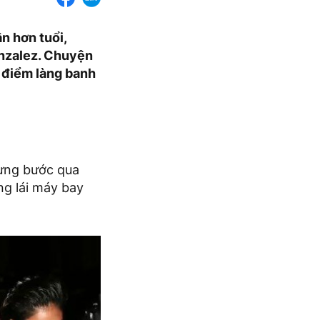
ân hơn tuổi,
onzalez. Chuyện
m điểm làng banh
từng bước qua
ng lái máy bay