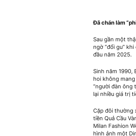
Đã chán làm “ph
Sau gần một thậ
ngờ “đổi gu” khi
đầu năm 2025.
Sinh năm 1990, E
hoi không mang m
“người đàn ông t
lại nhiều giá trị
Cặp đôi thường x
tiền Quả Cầu Và
Milan Fashion We
hình ảnh một Di