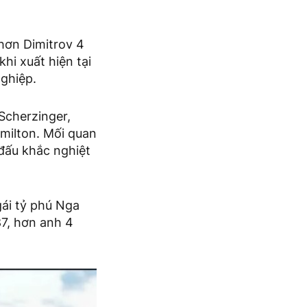
hơn Dimitrov 4
hi xuất hiện tại
nghiệp.
 Scherzinger,
amilton. Mối quan
 đấu khắc nghiệt
gái tỷ phú Nga
7, hơn anh 4