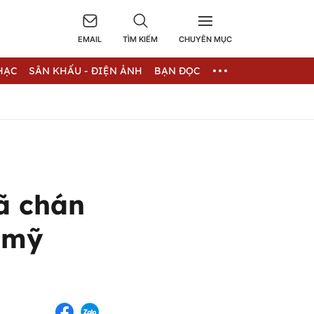
EMAIL
TÌM KIẾM
CHUYÊN MỤC
HẠC
SÂN KHẤU - ĐIỆN ẢNH
BẠN ĐỌC
ã chán
 mỹ