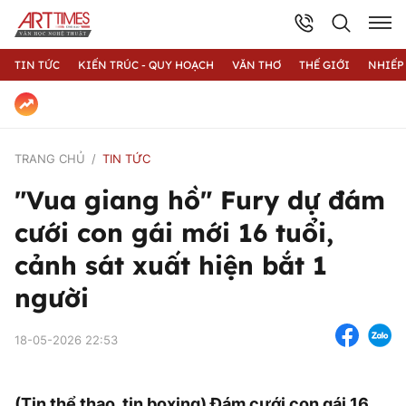
TIN TỨC
KIẾN TRÚC - QUY HOẠCH
VĂN THƠ
THẾ GIỚI
NHIẾP
TRANG CHỦ
TIN TỨC
"Vua giang hồ" Fury dự đám
cưới con gái mới 16 tuổi,
cảnh sát xuất hiện bắt 1
người
18-05-2026 22:53
(Tin thể thao, tin boxing) Đám cưới con gái 16