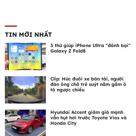
TIN MỚI NHẤT
3 thứ giúp iPhone Ultra "đánh bại"
Galaxy Z Fold8
Clip: Húc đuôi xe bán tải, người
đàn ông chở trẻ suýt nằm gầm ô
tô ngược chiều
Hyundai Accent giảm giá mạnh
vẫn hụt hơi trước Toyota Vios và
Honda City