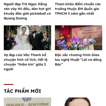
Người đẹp Trà Ngọc Hằng
Tham khảo điểm chuẩn các
vén váy thi đấu, dàn hot girl
trường thuộc ĐH Quốc gia
khuấy đảo giải pickleball có
TPHCM 3 năm gần nhất
Quang Dương
Vợ đẹp của Văn Thanh kể
Đặc sắc chương trình Giao
chuyện tình cổ tích, tiết lộ
lưu nghệ thuật “Lời ca dâng
chuyện "thầm kín" giữa 2
Bác”
người
TÁC PHẨM MỚI