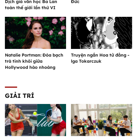
Dịch giả văn học Ba Lan
Đức
toàn thế giới lần thứ VI
Natalie Portman: Đóa bạch
Truyện ngắn Hoa tử đằng -
trà tinh khôi giữa
lga Tokarczuk
Hollywood hào nhoáng
GIẢI TRÍ