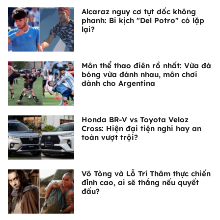
Alcaraz nguy cơ tụt dốc không
phanh: Bi kịch "Del Potro" có lặp
lại?
Môn thể thao điên rồ nhất: Vừa đá
bóng vừa đánh nhau, môn chơi
dành cho Argentina
Honda BR-V vs Toyota Veloz
Cross: Hiện đại tiện nghi hay an
toàn vượt trội?
Võ Tòng và Lỗ Trí Thâm thực chiến
đỉnh cao, ai sẽ thắng nếu quyết
đấu?