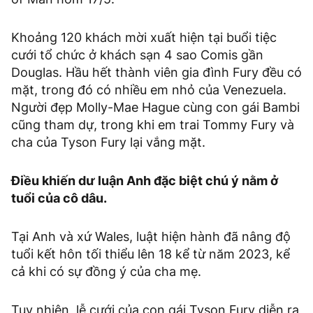
Khoảng 120 khách mời xuất hiện tại buổi tiệc
cưới tổ chức ở khách sạn 4 sao Comis gần
Douglas. Hầu hết thành viên gia đình Fury đều có
mặt, trong đó có nhiều em nhỏ của Venezuela.
Người đẹp Molly-Mae Hague cùng con gái Bambi
cũng tham dự, trong khi em trai Tommy Fury và
cha của Tyson Fury lại vắng mặt.
Điều khiến dư luận Anh đặc biệt chú ý nằm ở
tuổi của cô dâu.
Tại Anh và xứ Wales, luật hiện hành đã nâng độ
tuổi kết hôn tối thiểu lên 18 kể từ năm 2023, kể
cả khi có sự đồng ý của cha mẹ.
Tuy nhiên, lễ cưới của con gái Tyson Fury diễn ra