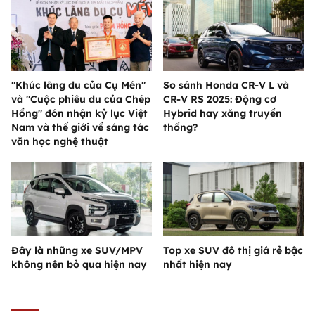
"Khúc lãng du của Cụ Mén"
So sánh Honda CR-V L và
và "Cuộc phiêu du của Chép
CR-V RS 2025: Động cơ
Hồng" đón nhận kỷ lục Việt
Hybrid hay xăng truyền
Nam và thế giới về sáng tác
thống?
văn học nghệ thuật
Đây là những xe SUV/MPV
Top xe SUV đô thị giá rẻ bậc
không nên bỏ qua hiện nay
nhất hiện nay