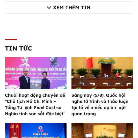
XEM THÊM TIN
TIN TỨC
Chuỗi hoạt động chuyên đề
Sáng nay (5/8), Quốc hội
"Chủ tịch Hồ Chí Minh –
nghe tờ trình và thảo luận
Tổng Tư lệnh Fidel Castro:
tại tổ về nhiều dự án luật
Nghĩa tình son sắt đặc biệt"
quan trọng