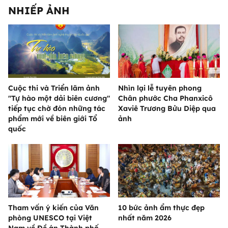
NHIẾP ẢNH
Cuộc thi và Triển lãm ảnh
Nhìn lại lễ tuyên phong
"Tự hào một dải biên cương"
Chân phước Cha Phanxicô
tiếp tục chờ đón những tác
Xaviê Trương Bửu Diệp qua
phẩm mới về biên giới Tổ
ảnh
quốc
Tham vấn ý kiến của Văn
10 bức ảnh ẩm thực đẹp
phòng UNESCO tại Việt
nhất năm 2026