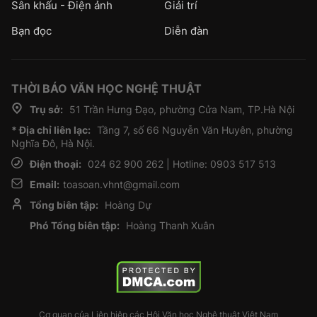
Sân khấu - Điện ảnh
Giải trí
Bạn đọc
Diễn đàn
THỜI BÁO VĂN HỌC NGHỆ THUẬT
Trụ sở:
51 Trần Hưng Đạo, phường Cửa Nam, TP.Hà Nội
* Địa chỉ liên lạc:
Tầng 7, số 66 Nguyễn Văn Huyên, phường
Nghĩa Đô, Hà Nội.
Điện thoại:
024 62 900 262 | Hotline: 0903 517 513
Email:
toasoan.vhnt@gmail.com
Tổng biên tập:
Hoàng Dự
Phó Tổng biên tập:
Hoàng Thanh Xuân
Cơ quan của Liên hiệp các Hội Văn học Nghệ thuật Việt Nam