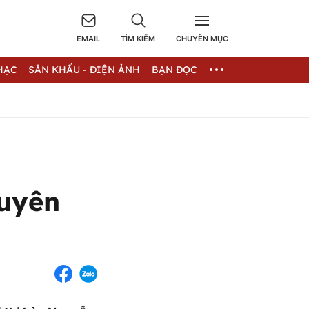
EMAIL
TÌM KIẾM
CHUYÊN MỤC
HẠC
SÂN KHẤU - ĐIỆN ẢNH
BẠN ĐỌC
duyên