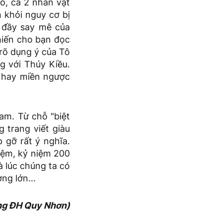
cố, cả 2 nhân vật
 khỏi nguy cơ bị
c đầy say mê của
hiến cho bạn đọc
 rõ dụng ý của Tô
g với Thúy Kiều.
 hay miền ngược
am. Từ chỗ "biệt
 trang viết giàu
 gỡ rất ý nghĩa.
iệm, kỷ niệm 200
 lúc chúng ta có
ng lớn...
ng ĐH Quy Nhơn)