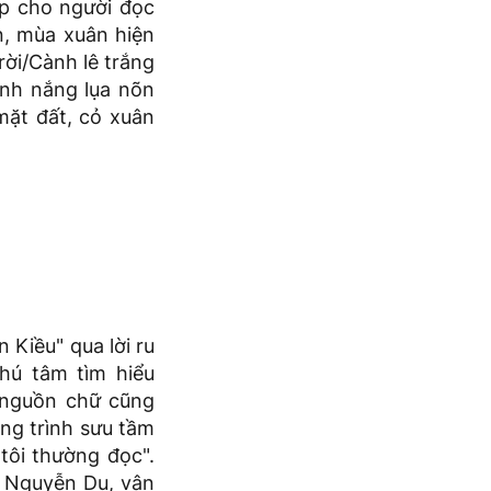
ấp cho người đọc
n, mùa xuân hiện
rời/Cành lê trắng
Ánh nắng lụa nõn
mặt đất, cỏ xuân
 Kiều" qua lời ru
chú tâm tìm hiểu
m nguồn chữ cũng
ông trình sưu tầm
 tôi thường đọc".
p Nguyễn Du, vận