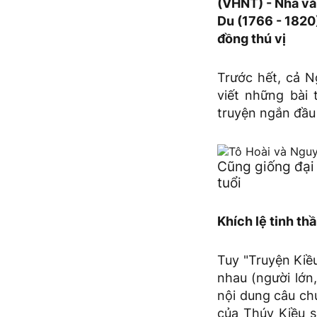
(VHNT) - Nhà vă
Du (1766 - 1820
đồng thú vị
Trước hết, cả N
viết những bài
truyện ngắn đầu 
Cũng giống đại
tuổi
Khích lệ tinh th
Tuy "Truyện Kiề
nhau (người lớn,
nội dung câu chu
của Thúy Kiều s