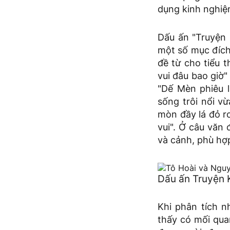
dụng kinh nghiệ
Dấu ấn "Truyện 
một số mục đích
đề từ cho tiểu 
vui đâu bao giờ"
"Dế Mèn phiêu l
sống trôi nổi v
mòn đầy lá đỏ r
vui". Ở câu văn 
và cảnh, phù hợ
Dấu ấn Truyện 
Khi phân tích n
thấy có mối qua