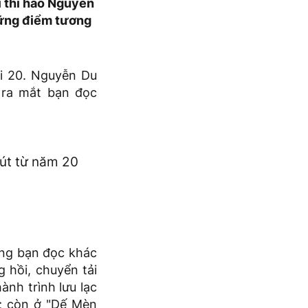
i thi hào Nguyễn
hững điểm tương
ổi 20. Nguyễn Du
 ra mắt bạn đọc
út từ năm 20
ợng bạn đọc khác
g hồi, chuyển tải
ành trình lưu lạc
a; còn ở "Dế Mèn