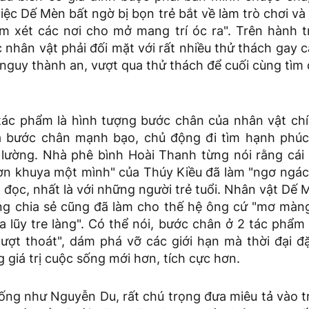
 việc Dế Mèn bất ngờ bị bọn trẻ bắt về làm trò chơi và
m xét các nơi cho mở mang trí óc ra". Trên hành tr
c nhân vật phải đối mặt với rất nhiều thử thách gay 
 nguy thành an, vượt qua thử thách để cuối cùng tìm
 tác phẩm là hình tượng bước chân của nhân vật chí
là bước chân mạnh bạo, chủ động đi tìm hạnh phúc
lường. Nhà phê bình Hoài Thanh từng nói rằng cá
ờn khuya một mình" của Thúy Kiều đã làm "ngơ ngác
 đọc, nhất là với những người trẻ tuổi. Nhân vật Dế
ng chia sẻ cũng đã làm cho thế hệ ông cứ "mơ màn
ra lũy tre làng". Có thể nói, bước chân ở 2 tác phẩm
vượt thoát", dám phá vỡ các giới hạn mà thời đại đặ
 giá trị cuộc sống mới hơn, tích cực hơn.
ống như Nguyễn Du, rất chú trọng đưa miêu tả vào t