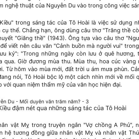
m nghệ thuật của Nguyễn Du vào trong công việc sán
Kiều" trong sáng tác của Tô Hoài là việc sử dụng n
 cụ thể. Chẳng hạn, ông dùng câu thơ "Trăng thề còn
thuyết "Giăng thề" (1943). Ông tựa vào câu thơ "Ng
 để viết nên câu văn "Cảnh buồn mà người vui" tron
ưu ký": "Trong những ngày còn lưu ở quê hương, t
ừa qua. Giờ đương mùa thu. Mùa thu, hoa cúc vàng n
ơi. Từ hôm vào mùa mới, đất trời u ám mưa phùn. C
đang nói, Tô Hoài bộc lộ một cách nhìn mới về mối 
p với quan niệm thẩm mỹ của văn học hiện đại.
Kiều đậm nét qua những sáng tác của Tô Hoài
hân vật Mỵ trong truyện ngắn "Vợ chồng A Phủ", 
n hệ tương đồng giữa nhân vật Mỵ và nhân vật Thú