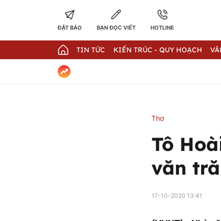
ĐẶT BÁO
BẠN ĐỌC VIẾT
HOTLINE
TIN TỨC
KIẾN TRÚC - QUY HOẠCH
VĂ
Thơ
Tô Hoà
văn tr
17-10-2020 13:41