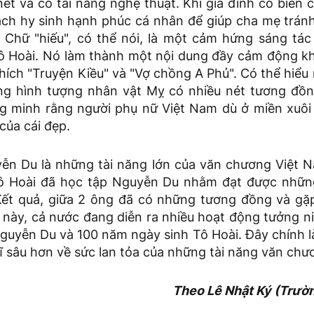
ết và có tài năng nghệ thuật. Khi gia đình có biến 
ch hy sinh hạnh phúc cá nhân để giúp cha mẹ tránh
 Chữ "hiếu", có thể nói, là một cảm hứng sáng tá
 Hoài. Nó làm thành một nội dung đầy cảm động k
ích "Truyện Kiều" và "Vợ chồng A Phủ". Có thể hiểu
ng hình tượng nhân vật Mỵ có nhiều nét tương đồn
 minh rằng người phụ nữ Việt Nam dù ở miền xuôi
 của cái đẹp.
ễn Du là những tài năng lớn của văn chương Việt N
 Tô Hoài đã học tập Nguyễn Du nhằm đạt được những
Kết quả, giữa 2 ông đã có những tương đồng và gặp
này, cả nước đang diễn ra nhiều hoạt động tưởng n
uyễn Du và 100 năm ngày sinh Tô Hoài. Đây chính là
ĩ sâu hơn về sức lan tỏa của những tài năng văn chươ
Theo Lê Nhật Ký (Trườ