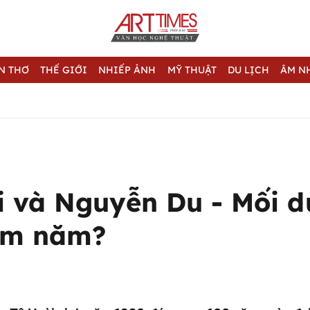
N THƠ
THẾ GIỚI
NHIẾP ẢNH
MỸ THUẬT
DU LỊCH
ÂM N
i và Nguyễn Du - Mối 
ăm năm?