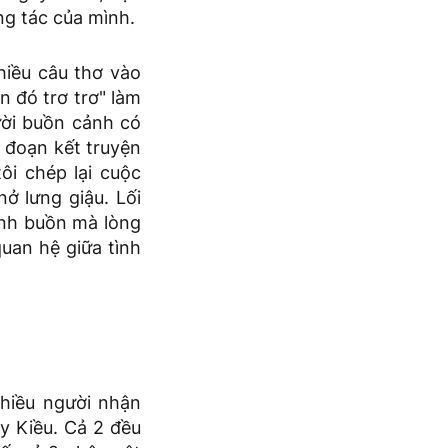
g tác của mình.
hiều câu thơ vào
 đó trơ trơ" làm
ười buồn cảnh có
g đoạn kết truyện
ôi chép lại cuộc
ở lưng giậu. Lối
ảnh buồn mà lòng
quan hệ giữa tình
nhiều người nhận
y Kiều. Cả 2 đều