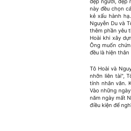
đẹp người, đẹp n
này đều chọn cá
kẻ xấu hành hạ.
Nguyễn Du và Tô
thêm phần yêu th
Hoài khi xây dự
Ông muốn chứng
đều là hiện thân
Tô Hoài và Nguy
nhỡn liên tài",
tính nhân văn. 
Vào những ngày 
năm ngày mất Ng
điều kiện để ngh