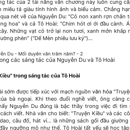
ng tác của 2 tài năng văn chương này luôn cung c
 miêu tả giàu tính hình ảnh và biểu cảm. Chẳng hạ
n qua nét vẽ của Nguyễn Du: "Cỏ non xanh rợn chân t
ng hoa" và cả Tô Hoài: "Chim hót ơi ới đầu cành. 
ây. Những vạt cỏ trở lại non tươi, xanh mởn khắp 
ường phèn" ("Dế Mèn phiêu lưu ký")...
rong các sáng tác của Nguyễn Du và Tô Hoài
Kiều" trong sáng tác của Tô Hoài
oài sớm được tiếp xúc với mạch nguồn
văn hóa
"Truyện
của bà ngoại. Khi theo đuổi nghề viết, ông càng 
thấy Nguyễn Du đúng là bậc thầy trong việc đi tì
cách viết. Nhà văn cho biết: "Truyện Kiều" và các c
ao, câu đố, hát ví... là những sách gối đầu giường
 đầy ngưỡng mộ như thế, Tô Hoài tất yếu sẽ học tậ