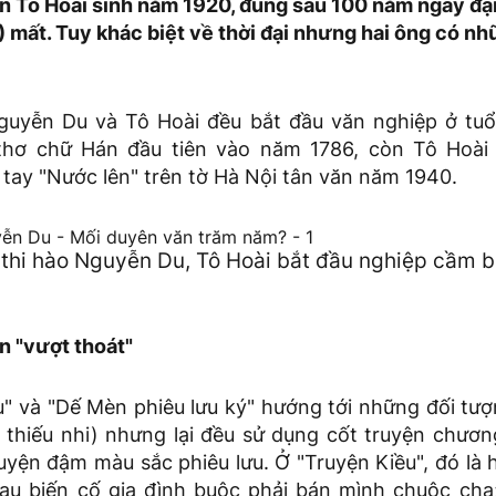
n Tô Hoài sinh năm 1920, đúng sau 100 năm ngày đạ
) mất. Tuy khác biệt về thời đại nhưng hai ông có n
guyễn Du và Tô Hoài đều bắt đầu văn nghiệp ở tu
 thơ chữ Hán đầu tiên vào năm 1786, còn Tô Hoài
tay "Nước lên" trên tờ Hà Nội tân văn năm 1940.
 thi hào Nguyễn Du, Tô Hoài bắt đầu nghiệp cầm b
ần "vượt thoát"
u" và "Dế Mèn phiêu lưu ký" hướng tới những đối tư
 thiếu nhi) nhưng lại đều sử dụng cốt truyện chươn
yện đậm màu sắc phiêu lưu. Ở "Truyện Kiều", đó là h
au biến cố gia đình buộc phải bán mình chuộc ch