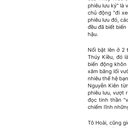
phiêu lưu ký" là
chủ động "đi xe
phiêu lưu đó, cá
đều đã biết biến
hậu.
Nổi bật lên ở 2
Thúy Kiều, đó 
biến động khôn 
xăm băng lối vư
nhiêu thế hệ bạn
Nguyễn Kiên từ
phiêu lưu, vượt 
đọc tinh thần "
chiếm lĩnh những
Tô Hoài, cũng gi