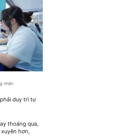
g nhân
hải duy trì tư
 tay thoáng qua,
g xuyên hơn,