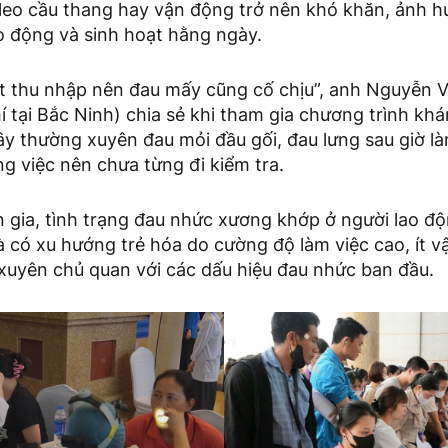
i, leo cầu thang hay vận động trở nên khó khăn, ảnh h
o động và sinh hoạt hằng ngày.
t thu nhập nên đau mấy cũng cố chịu”, anh Nguyễn Vă
 tại Bắc Ninh) chia sẻ khi tham gia chương trình kh
ây thường xuyên đau mỏi đầu gối, đau lưng sau giờ 
ng việc nên chưa từng đi kiểm tra.
 gia, tình trạng đau nhức xương khớp ở người lao đ
à có xu hướng trẻ hóa do cường độ làm việc cao, ít 
xuyên chủ quan với các dấu hiệu đau nhức ban đầu.