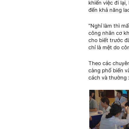
khiến việc đi lạ
đến khả năng la
“Nghỉ làm thì mấ
công nhân cơ khí
cho biết trước đ
chỉ là mệt do cô
Theo các chuyên
càng phổ biến v
cách và thường 