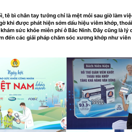
i, tê bì chân tay tưởng chỉ là mệt mỏi sau giờ làm v
gờ khi được phát hiện sớm dấu hiệu viêm khớp, thoá
 khám sức khỏe miễn phí ở Bắc Ninh. Đây cũng là lý 
âm đến các giải pháp chăm sóc xương khớp như viê