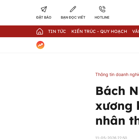
ĐẶT BÁO
BẠN ĐỌC VIẾT
HOTLINE
TIN TỨC
KIẾN TRÚC - QUY HOẠCH
VĂ
Thông tin doanh ngh
Bách N
xương 
nhân t
11-05-2026 22:50