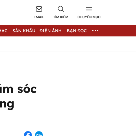
EMAIL
TÌM KIẾM
CHUYÊN MỤC
HẠC
SÂN KHẤU - ĐIỆN ẢNH
BẠN ĐỌC
ăm sóc
ông