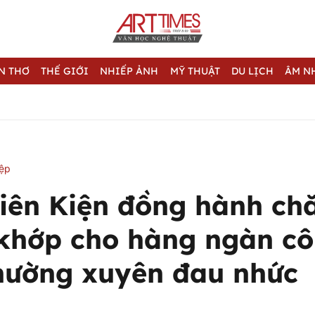
N THƠ
THẾ GIỚI
NHIẾP ẢNH
MỸ THUẬT
DU LỊCH
ÂM N
iệp
iên Kiện đồng hành ch
khớp cho hàng ngàn c
hường xuyên đau nhức