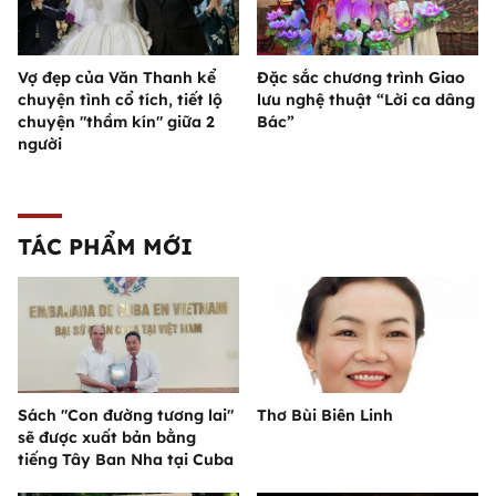
Vợ đẹp của Văn Thanh kể
Đặc sắc chương trình Giao
chuyện tình cổ tích, tiết lộ
lưu nghệ thuật “Lời ca dâng
chuyện "thầm kín" giữa 2
Bác”
người
TÁC PHẨM MỚI
Sách "Con đường tương lai"
Thơ Bùi Biên Linh
sẽ được xuất bản bằng
tiếng Tây Ban Nha tại Cuba