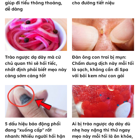
giúp đi tiểu thông thoáng,
cho đường tiết niệu
dễ dàng
Trào ngược dạ dày mà cứ
Đàn ông con trai bị mụn:
chủ quan thì sẽ hối tiếc,
Chấm dung dịch này mỗi tối
nhất định phải biết mẹo này
là sạch, không cần đi Spa
càng sớm càng tốt
với bôi kem như con gái
5 dấu hiệu báo động phổi
Ai bị trào ngược dạ dày dù
đang "xuống cấp" rất
nhẹ hay nặng thì thử ngay
nhanh: Nhiều người hối hận
mẹo này mỗi tối là ăn khỏe,