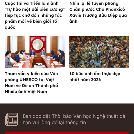
Cuộc thi và Triển lãm ảnh
Nhìn lại lễ tuyên phong
"Tự hào một dải biên cương"
Chân phước Cha Phanxicô
tiếp tục chờ đón những tác
Xaviê Trương Bửu Diệp qua
phẩm mới về biên giới Tổ
ảnh
quốc
Tham vấn ý kiến của Văn
10 bức ảnh ẩm thực đẹp
phòng UNESCO tại Việt
nhất năm 2026
Nam về Đề án Thành phố
Nhiếp ảnh Việt Nam
Bạn đọc đặt Thời báo Văn học Nghệ thuật dài
hạn vui lòng để lại thông tin