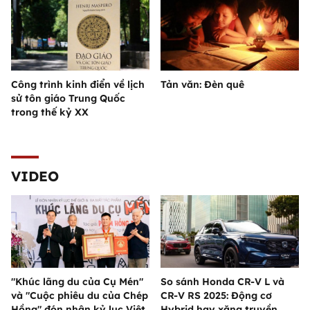
Công trình kinh điển về lịch
Tản văn: Đèn quê
sử tôn giáo Trung Quốc
trong thế kỷ XX
VIDEO
"Khúc lãng du của Cụ Mén"
So sánh Honda CR-V L và
và "Cuộc phiêu du của Chép
CR-V RS 2025: Động cơ
Hồng" đón nhận kỷ lục Việt
Hybrid hay xăng truyền