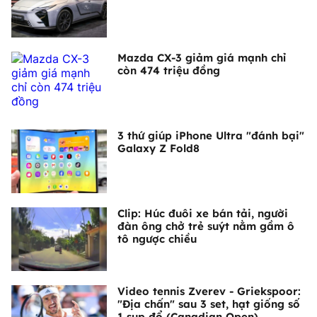
Mazda CX-3 giảm giá mạnh chỉ
còn 474 triệu đồng
3 thứ giúp iPhone Ultra "đánh bại"
Galaxy Z Fold8
Clip: Húc đuôi xe bán tải, người
đàn ông chở trẻ suýt nằm gầm ô
tô ngược chiều
Video tennis Zverev - Griekspoor:
"Địa chấn" sau 3 set, hạt giống số
1 sụp đổ (Canadian Open)