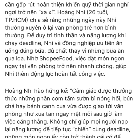
cần gấp rút hoàn thiện khiến quỹ thời gian nghỉ
ngơi trở nên “xa xỉ”. Hoàng Nhi (26 tuổi,
TP.HCM) chia sẻ rằng những ngày này Nhi
thường xuyên ở lại văn phòng trễ hơn bình
thường. Để duy trì tinh thần và năng lượng khi
chạy deadline, Nhi và đồng nghiệp ưu tiên ăn
uống đúng bữa, đủ chất thay vì những bữa ăn
qua loa. Nhờ ShopeeFood, việc đặt món ngon
ngay tại văn phòng trở nên nhanh chóng, giúp
Nhi thêm động lực hoàn tất công việc.
Hoàng Nhi hào hứng kể: “Cảm giác được thưởng
thức những phần cơm tấm sườn bì nóng hổi, bún
chả hay bánh canh cua vừa được giao tới văn
phòng như xua tan ngay mệt mỏi sau giờ làm
việc căng thẳng. Không chỉ giúp mọi người nạp
lại năng lượng để tiếp tục “chiến” cùng deadline,
những món ngon ấy còn trở thành cái cớ để