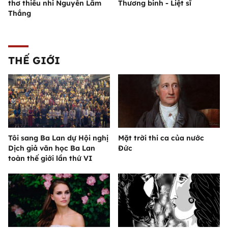
thơ thiếu nhi Nguyễn Lãm
Thương binh - Liệt sĩ
Thắng
THẾ GIỚI
Tôi sang Ba Lan dự Hội nghị
Mặt trời thi ca của nước
Dịch giả văn học Ba Lan
Đức
toàn thế giới lần thứ VI