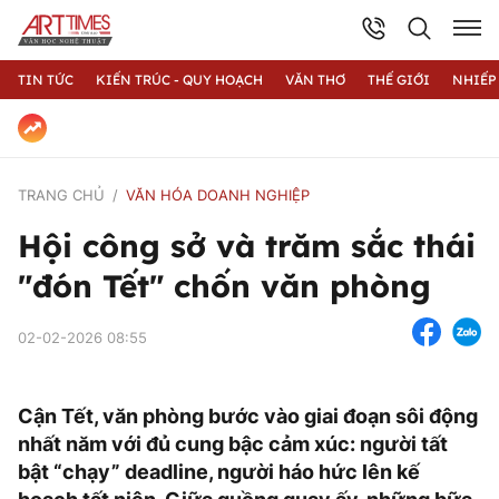
TIN TỨC
KIẾN TRÚC - QUY HOẠCH
VĂN THƠ
THẾ GIỚI
NHIẾP
TRANG CHỦ
VĂN HÓA DOANH NGHIỆP
Hội công sở và trăm sắc thái
"đón Tết" chốn văn phòng
02-02-2026 08:55
Cận Tết, văn phòng bước vào giai đoạn sôi động
nhất năm với đủ cung bậc cảm xúc: người tất
bật “chạy” deadline, người háo hức lên kế