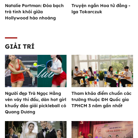
Natalie Portman: Đóa bạch
Truyện ngắn Hoa tử đằng -
trà tinh khôi giữa
lga Tokarczuk
Hollywood hào nhoáng
GIẢI TRÍ
Người đẹp Trà Ngọc Hằng
Tham khảo điểm chuẩn các
vén váy thi đấu, dàn hot girl
trường thuộc ĐH Quốc gia
khuấy đảo giải pickleball có
TPHCM 3 năm gần nhất
Quang Dương