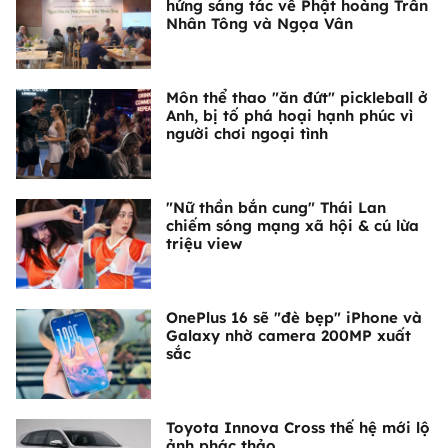
hứng sáng tác về Phật hoàng Trần
Nhân Tông và Ngọa Vân
Môn thể thao "ăn đứt" pickleball ở
Anh, bị tố phá hoại hạnh phúc vì
người chơi ngoại tình
"Nữ thần bắn cung" Thái Lan
chiếm sóng mạng xã hội & cú lừa
triệu view
OnePlus 16 sẽ "đè bẹp" iPhone và
Galaxy nhờ camera 200MP xuất
sắc
Toyota Innova Cross thế hệ mới lộ
ảnh phác thảo