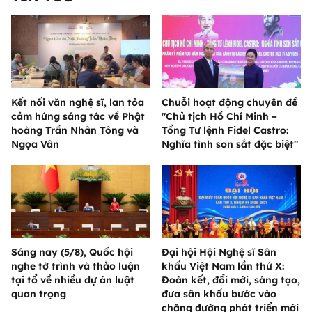
Kết nối văn nghệ sĩ, lan tỏa
Chuỗi hoạt động chuyên đề
cảm hứng sáng tác về Phật
"Chủ tịch Hồ Chí Minh –
hoàng Trần Nhân Tông và
Tổng Tư lệnh Fidel Castro:
Ngọa Vân
Nghĩa tình son sắt đặc biệt"
Sáng nay (5/8), Quốc hội
Đại hội Hội Nghệ sĩ Sân
nghe tờ trình và thảo luận
khấu Việt Nam lần thứ X:
tại tổ về nhiều dự án luật
Đoàn kết, đổi mới, sáng tạo,
quan trọng
đưa sân khấu bước vào
chặng đường phát triển mới