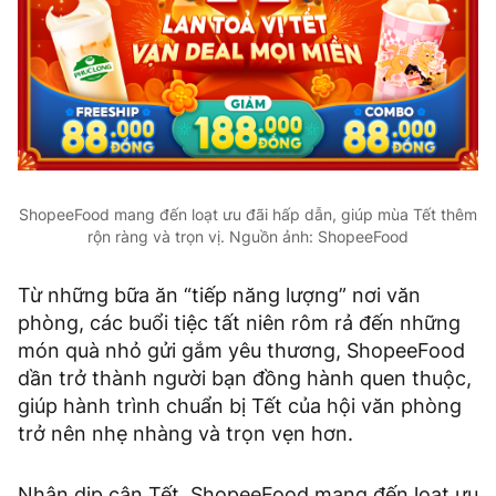
ShopeeFood mang đến loạt ưu đãi hấp dẫn, giúp mùa Tết thêm
rộn ràng và trọn vị. Nguồn ảnh: ShopeeFood
Từ những bữa ăn “tiếp năng lượng” nơi văn
phòng, các buổi tiệc tất niên rôm rả đến những
món quà nhỏ gửi gắm yêu thương, ShopeeFood
dần trở thành người bạn đồng hành quen thuộc,
giúp hành trình chuẩn bị Tết của hội văn phòng
trở nên nhẹ nhàng và trọn vẹn hơn.
Nhân dịp cận Tết, ShopeeFood mang đến loạt ưu