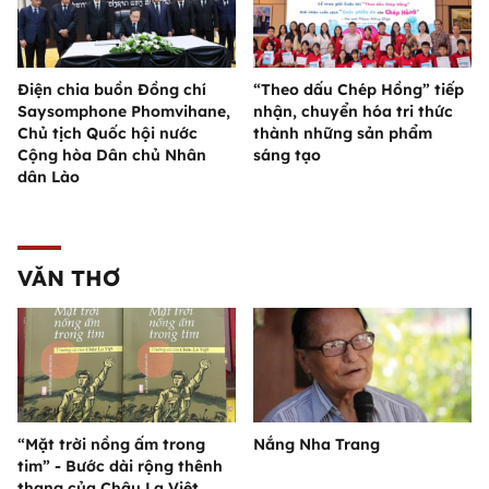
Điện chia buồn Đồng chí
“Theo dấu Chép Hồng” tiếp
Saysomphone Phomvihane,
nhận, chuyển hóa tri thức
Chủ tịch Quốc hội nước
thành những sản phẩm
Cộng hòa Dân chủ Nhân
sáng tạo
dân Lào
VĂN THƠ
“Mặt trời nồng ấm trong
Nắng Nha Trang
tim” - Bước dài rộng thênh
thang của Châu La Việt