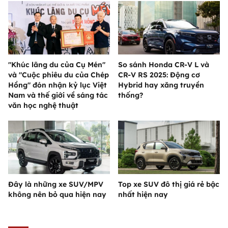
"Khúc lãng du của Cụ Mén"
So sánh Honda CR-V L và
và "Cuộc phiêu du của Chép
CR-V RS 2025: Động cơ
Hồng" đón nhận kỷ lục Việt
Hybrid hay xăng truyền
Nam và thế giới về sáng tác
thống?
văn học nghệ thuật
Đây là những xe SUV/MPV
Top xe SUV đô thị giá rẻ bậc
không nên bỏ qua hiện nay
nhất hiện nay