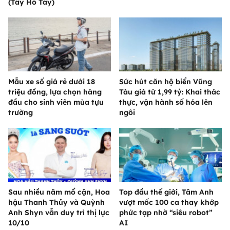
(Tây Hồ Tây)
Mẫu xe số giá rẻ dưới 18
Sức hút căn hộ biển Vũng
triệu đồng, lựa chọn hàng
Tàu giá từ 1,99 tỷ: Khai thác
đầu cho sinh viên mùa tựu
thực, vận hành số hóa lên
trường
ngôi
Sau nhiều năm mổ cận, Hoa
Top đầu thế giới, Tâm Anh
hậu Thanh Thủy và Quỳnh
vượt mốc 100 ca thay khớp
Anh Shyn vẫn duy trì thị lực
phức tạp nhờ “siêu robot”
10/10
AI