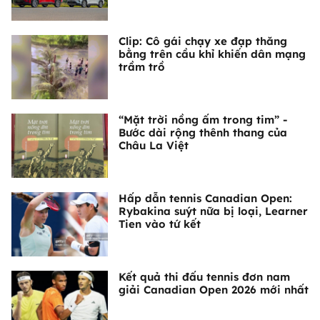
Clip: Cô gái chạy xe đạp thăng
bằng trên cầu khỉ khiến dân mạng
trầm trồ
“Mặt trời nồng ấm trong tim” -
Bước dài rộng thênh thang của
Châu La Việt
Hấp dẫn tennis Canadian Open:
Rybakina suýt nữa bị loại, Learner
Tien vào tứ kết
Kết quả thi đấu tennis đơn nam
giải Canadian Open 2026 mới nhất