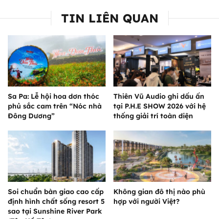
TIN LIÊN QUAN
Sa Pa: Lễ hội hoa dơn thóc
Thiên Vũ Audio ghi dấu ấn
phủ sắc cam trên “Nóc nhà
tại P.H.E SHOW 2026 với hệ
Đông Dương”
thống giải trí toàn diện
Soi chuẩn bàn giao cao cấp
Không gian đô thị nào phù
định hình chất sống resort 5
hợp với người Việt?
sao tại Sunshine River Park