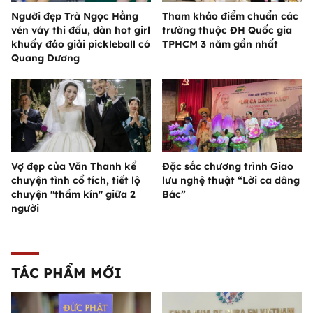
Người đẹp Trà Ngọc Hằng
Tham khảo điểm chuẩn các
vén váy thi đấu, dàn hot girl
trường thuộc ĐH Quốc gia
khuấy đảo giải pickleball có
TPHCM 3 năm gần nhất
Quang Dương
Vợ đẹp của Văn Thanh kể
Đặc sắc chương trình Giao
chuyện tình cổ tích, tiết lộ
lưu nghệ thuật “Lời ca dâng
chuyện "thầm kín" giữa 2
Bác”
người
TÁC PHẨM MỚI