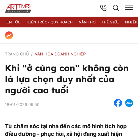
TIN TỨC
KIẾN TRÚC - QUY HOẠCH
VĂN THƠ
THẾ GIỚI
NHIẾP
TRANG CHỦ
VĂN HÓA DOANH NGHIỆP
Khi “ở cùng con” không còn
là lựa chọn duy nhất của
người cao tuổi
18-01-2026 06:50
Từ chăm sóc tại nhà đến các mô hình tích hợp
điều dưỡng - phục hồi, xã hội đang xuất hiện