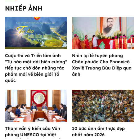
NHIẾP ẢNH
Cuộc thi và Triển lãm ảnh
Nhìn lại lễ tuyên phong
"Tự hào một dải biên cương"
Chân phước Cha Phanxicô
tiếp tục chờ đón những tác
Xaviê Trương Bửu Diệp qua
phẩm mới về biên giới Tổ
ảnh
quốc
Tham vấn ý kiến của Văn
10 bức ảnh ẩm thực đẹp
phòng UNESCO tại Việt
nhất năm 2026