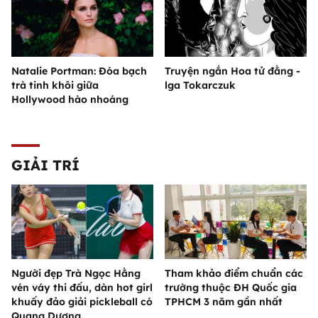
Natalie Portman: Đóa bạch
Truyện ngắn Hoa tử đằng -
trà tinh khôi giữa
lga Tokarczuk
Hollywood hào nhoáng
GIẢI TRÍ
Người đẹp Trà Ngọc Hằng
Tham khảo điểm chuẩn các
vén váy thi đấu, dàn hot girl
trường thuộc ĐH Quốc gia
khuấy đảo giải pickleball có
TPHCM 3 năm gần nhất
Quang Dương