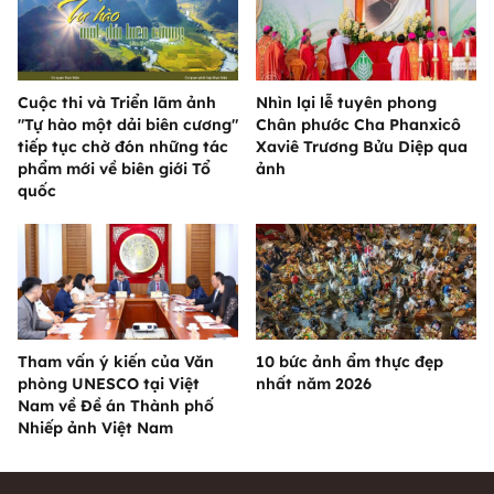
Cuộc thi và Triển lãm ảnh
Nhìn lại lễ tuyên phong
"Tự hào một dải biên cương"
Chân phước Cha Phanxicô
tiếp tục chờ đón những tác
Xaviê Trương Bửu Diệp qua
phẩm mới về biên giới Tổ
ảnh
quốc
Tham vấn ý kiến của Văn
10 bức ảnh ẩm thực đẹp
phòng UNESCO tại Việt
nhất năm 2026
Nam về Đề án Thành phố
Nhiếp ảnh Việt Nam