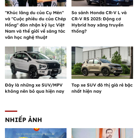
"Khúc lãng du của Cụ Mén"
So sánh Honda CR-V L và
và "Cuộc phiêu du của Chép
CR-V RS 2025: Động cơ
Hồng" đón nhận kỷ lục Việt
Hybrid hay xăng truyền
Nam và thế giới về sáng tác
thống?
văn học nghệ thuật
Đây là những xe SUV/MPV
Top xe SUV đô thị giá rẻ bậc
không nên bỏ qua hiện nay
nhất hiện nay
NHIẾP ẢNH