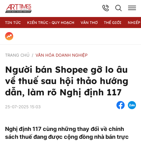
TIN TỨC
KIẾN TRÚC - QUY HOẠCH
VĂN THƠ
THẾ GIỚI
NHIẾP
TRANG CHỦ
VĂN HÓA DOANH NGHIỆP
Người bán Shopee gỡ lo âu
về thuế sau hội thảo hướng
dẫn, làm rõ Nghị định 117
25-07-2025 15:03
Nghị định 117 cùng những thay đổi về chính
sách thuế đang được cộng đồng nhà bán trực