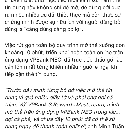
chuyên biệt cho mục tiêu mua sắm số. Tấm thẻ
tín dụng này không chỉ dễ mở, dễ dùng bởi đưa
ra nhiều nhiều ưu đãi thiết thực mà còn thực sự
chứng minh được sự hữu ích với người dùng bởi
đúng là “càng dùng càng có lợi”.
Việc rút gọn toàn bộ quy trình mở thẻ xuống còn
khoảng 10 phút, triển khai hoàn toàn online trên
ứng dụng VPBank NEO, đã trực tiếp tháo gỡ rào
cản lớn nhất từng khiến nhiều người e ngại khi
tiếp cận thẻ tín dụng.
“Trước đây mình từng bỏ dở việc mở thẻ tín
dụng vì quá nhiều giấy tờ và phải chờ đợi cả
tuần. Với VPBank S Rewards Mastercard, mình
mở thẻ trên ứng dụng VPBank NEO trong lúc…
đợi cà phê, và chưa đầy 10 phút đã có thể sử
dụng ngay để thanh toán online”,
anh Minh Tuấn