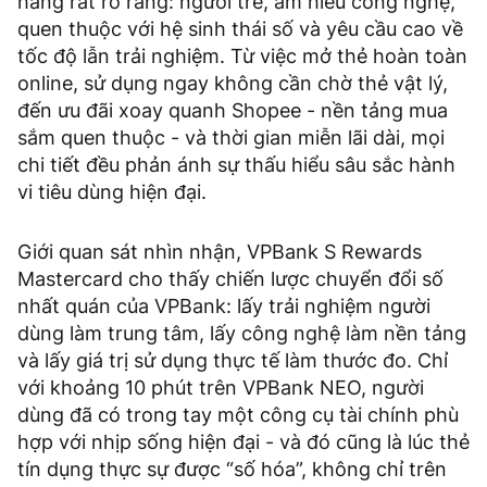
hàng rất rõ ràng: người trẻ, am hiểu công nghệ,
quen thuộc với hệ sinh thái số và yêu cầu cao về
tốc độ lẫn trải nghiệm. Từ việc mở thẻ hoàn toàn
online, sử dụng ngay không cần chờ thẻ vật lý,
đến ưu đãi xoay quanh Shopee - nền tảng mua
sắm quen thuộc - và thời gian miễn lãi dài, mọi
chi tiết đều phản ánh sự thấu hiểu sâu sắc hành
vi tiêu dùng hiện đại.
Giới quan sát nhìn nhận, VPBank S Rewards
Mastercard cho thấy chiến lược chuyển đổi số
nhất quán của VPBank: lấy trải nghiệm người
dùng làm trung tâm, lấy công nghệ làm nền tảng
và lấy giá trị sử dụng thực tế làm thước đo. Chỉ
với khoảng 10 phút trên VPBank NEO, người
dùng đã có trong tay một công cụ tài chính phù
hợp với nhịp sống hiện đại - và đó cũng là lúc thẻ
tín dụng thực sự được “số hóa”, không chỉ trên