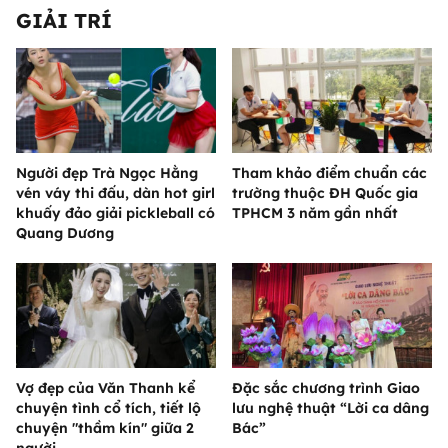
GIẢI TRÍ
Người đẹp Trà Ngọc Hằng
Tham khảo điểm chuẩn các
vén váy thi đấu, dàn hot girl
trường thuộc ĐH Quốc gia
khuấy đảo giải pickleball có
TPHCM 3 năm gần nhất
Quang Dương
Vợ đẹp của Văn Thanh kể
Đặc sắc chương trình Giao
chuyện tình cổ tích, tiết lộ
lưu nghệ thuật “Lời ca dâng
chuyện "thầm kín" giữa 2
Bác”