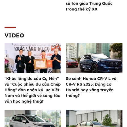
sử tôn giáo Trung Quốc
trong thế kỷ XX
VIDEO
"Khúc lãng du của Cụ Mén"
So sánh Honda CR-V L và
và "Cuộc phiêu du của Chép
CR-V RS 2025: Động cơ
Hồng" đón nhận kỷ lục Việt
Hybrid hay xăng truyền
Nam và thế giới về sáng tác
thống?
văn học nghệ thuật