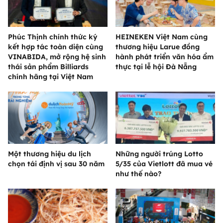
Phúc Thịnh chính thức ký
HEINEKEN Việt Nam cùng
kết hợp tác toàn diện cùng
thương hiệu Larue đồng
VINABIDA, mở rộng hệ sinh
hành phát triển văn hóa ẩm
thái sản phẩm Billiards
thực tại lễ hội Đà Nẵng
chính hãng tại Việt Nam
Một thương hiệu du lịch
Những người trúng Lotto
chọn tái định vị sau 30 năm
5/35 của Vietlott đã mua vé
như thế nào?