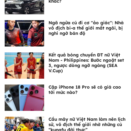
khác?
Ngã ngửa cú đi cơ "ảo giác": Nhà
vô địch bi-a thế giới mất ngôi, bị
nghi ngờ bán độ
Kết quả bóng chuyền ĐT nữ Việt
Nam - Philippines: Bước ngoặt set
3, ngược dòng ngỡ ngàng (SEA
V.Cup)
Cặp iPhone 18 Pro sẽ có giá cao
tới mức nào?
Cầu mây nữ Việt Nam làm nên lịch
sử, vô địch thế giới nhờ những cú
“kungfu đời thực”