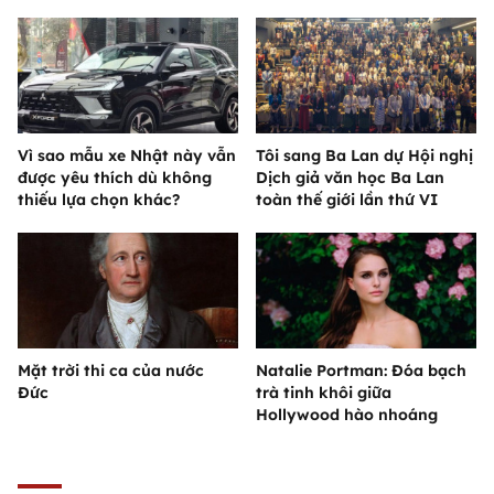
Vì sao mẫu xe Nhật này vẫn
Tôi sang Ba Lan dự Hội nghị
được yêu thích dù không
Dịch giả văn học Ba Lan
thiếu lựa chọn khác?
toàn thế giới lần thứ VI
Mặt trời thi ca của nước
Natalie Portman: Đóa bạch
Đức
trà tinh khôi giữa
Hollywood hào nhoáng