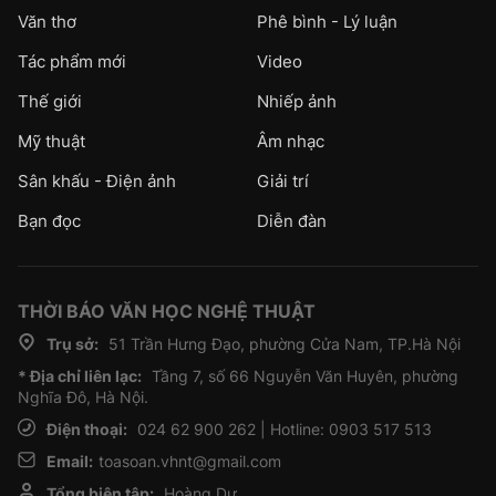
Văn thơ
Phê bình - Lý luận
Tác phẩm mới
Video
Thế giới
Nhiếp ảnh
Mỹ thuật
Âm nhạc
Sân khấu - Điện ảnh
Giải trí
Bạn đọc
Diễn đàn
THỜI BÁO VĂN HỌC NGHỆ THUẬT
Trụ sở:
51 Trần Hưng Đạo, phường Cửa Nam, TP.Hà Nội
* Địa chỉ liên lạc:
Tầng 7, số 66 Nguyễn Văn Huyên, phường
Nghĩa Đô, Hà Nội.
Điện thoại:
024 62 900 262 | Hotline: 0903 517 513
Email:
toasoan.vhnt@gmail.com
Tổng biên tập:
Hoàng Dự