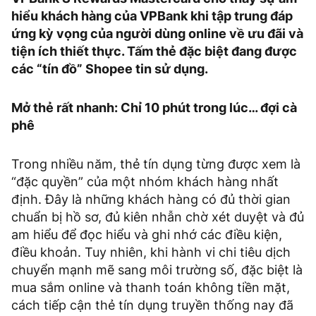
hiểu khách hàng của VPBank khi tập trung đáp
ứng kỳ vọng của người dùng online về ưu đãi và
tiện ích thiết thực. Tấm thẻ đặc biệt đang được
các “tín đồ” Shopee tin sử dụng.
Mở thẻ rất nhanh: Chỉ 10 phút trong lúc… đợi cà
phê
Trong nhiều năm, thẻ tín dụng từng được xem là
“đặc quyền” của một nhóm khách hàng nhất
định. Đây là những khách hàng có đủ thời gian
chuẩn bị hồ sơ, đủ kiên nhẫn chờ xét duyệt và đủ
am hiểu để đọc hiểu và ghi nhớ các điều kiện,
điều khoản. Tuy nhiên, khi hành vi chi tiêu dịch
chuyển mạnh mẽ sang môi trường số, đặc biệt là
mua sắm online và thanh toán không tiền mặt,
cách tiếp cận thẻ tín dụng truyền thống nay đã