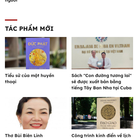
người
TÁC PHẨM MỚI
Tiểu sử của một huyền
Sách "Con đường tương lai"
thoại
sẽ được xuất bản bằng
tiếng Tây Ban Nha tại Cuba
Thơ Bùi Biên Linh
Công trình kinh điển về lịch