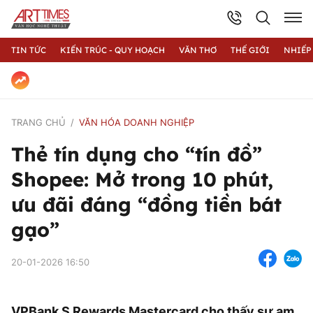
TIN TỨC
KIẾN TRÚC - QUY HOẠCH
VĂN THƠ
THẾ GIỚI
NHIẾP
TRANG CHỦ
VĂN HÓA DOANH NGHIỆP
Thẻ tín dụng cho “tín đồ”
Shopee: Mở trong 10 phút,
ưu đãi đáng “đồng tiền bát
gạo”
20-01-2026 16:50
VPBank S Rewards Mastercard cho thấy sự am