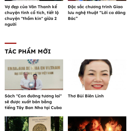
Vợ đẹp của Văn Thanh kể
Đặc sắc chương trình Giao
chuyện tình cổ tích, tiết lộ
lưu nghệ thuật “Lời ca dâng
chuyện "thầm kín" giữa 2
Bác”
người
TÁC PHẨM MỚI
Sách "Con đường tương lai"
Thơ Bùi Biên Linh
sẽ được xuất bản bằng
tiếng Tây Ban Nha tại Cuba