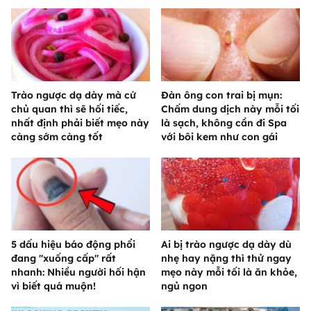
Trào ngược dạ dày mà cứ
Đàn ông con trai bị mụn:
chủ quan thì sẽ hối tiếc,
Chấm dung dịch này mỗi tối
nhất định phải biết mẹo này
là sạch, không cần đi Spa
càng sớm càng tốt
với bôi kem như con gái
5 dấu hiệu báo động phổi
Ai bị trào ngược dạ dày dù
đang "xuống cấp" rất
nhẹ hay nặng thì thử ngay
nhanh: Nhiều người hối hận
mẹo này mỗi tối là ăn khỏe,
vì biết quá muộn!
ngủ ngon