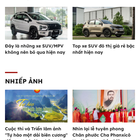
Đây là những xe SUV/MPV
Top xe SUV đô thị giá rẻ bậc
không nên bỏ qua hiện nay
nhất hiện nay
NHIẾP ẢNH
Cuộc thi và Triển lãm ảnh
Nhìn lại lễ tuyên phong
"Tự hào một dải biên cương"
Chân phước Cha Phanxicô