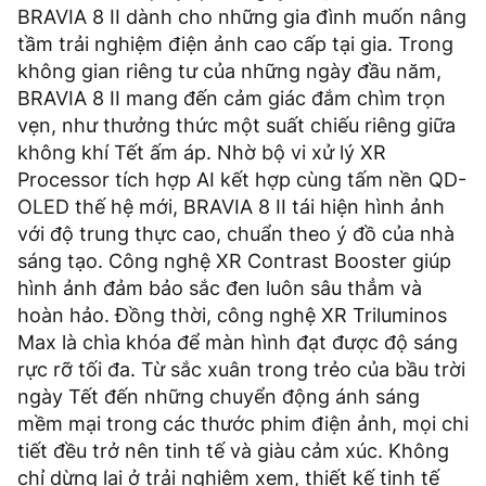
BRAVIA 8 II dành cho những gia đình muốn nâng
tầm trải nghiệm điện ảnh cao cấp tại gia. Trong
không gian riêng tư của những ngày đầu năm,
BRAVIA 8 II mang đến cảm giác đắm chìm trọn
vẹn, như thưởng thức một suất chiếu riêng giữa
không khí Tết ấm áp. Nhờ bộ vi xử lý XR
Processor tích hợp AI kết hợp cùng tấm nền QD-
OLED thế hệ mới, BRAVIA 8 II tái hiện hình ảnh
với độ trung thực cao, chuẩn theo ý đồ của nhà
sáng tạo. Công nghệ XR Contrast Booster giúp
hình ảnh đảm bảo sắc đen luôn sâu thẳm và
hoàn hảo. Đồng thời, công nghệ XR Triluminos
Max là chìa khóa để màn hình đạt được độ sáng
rực rỡ tối đa. Từ sắc xuân trong trẻo của bầu trời
ngày Tết đến những chuyển động ánh sáng
mềm mại trong các thước phim điện ảnh, mọi chi
tiết đều trở nên tinh tế và giàu cảm xúc. Không
chỉ dừng lại ở trải nghiệm xem, thiết kế tinh tế