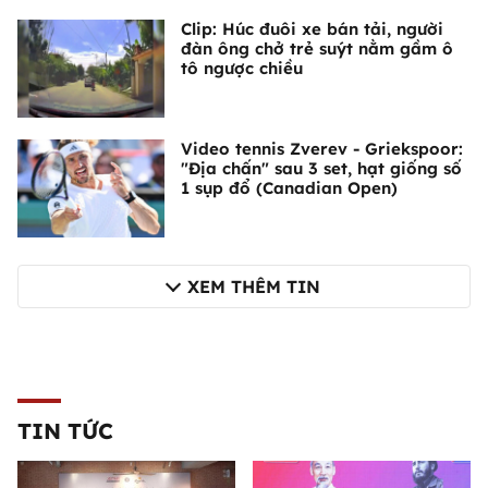
Clip: Húc đuôi xe bán tải, người
đàn ông chở trẻ suýt nằm gầm ô
tô ngược chiều
Video tennis Zverev - Griekspoor:
"Địa chấn" sau 3 set, hạt giống số
1 sụp đổ (Canadian Open)
XEM THÊM TIN
TIN TỨC