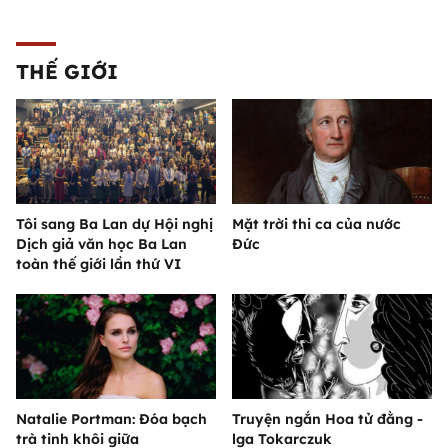
THẾ GIỚI
Tôi sang Ba Lan dự Hội nghị
Mặt trời thi ca của nước
Dịch giả văn học Ba Lan
Đức
toàn thế giới lần thứ VI
Natalie Portman: Đóa bạch
Truyện ngắn Hoa tử đằng -
trà tinh khôi giữa
lga Tokarczuk