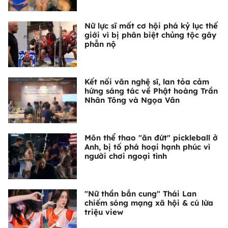
Nữ lực sĩ mất cơ hội phá kỷ lục thế
giới vì bị phân biệt chủng tộc gây
phẫn nộ
Kết nối văn nghệ sĩ, lan tỏa cảm
hứng sáng tác về Phật hoàng Trần
Nhân Tông và Ngọa Vân
Môn thể thao "ăn đứt" pickleball ở
Anh, bị tố phá hoại hạnh phúc vì
người chơi ngoại tình
"Nữ thần bắn cung" Thái Lan
chiếm sóng mạng xã hội & cú lừa
triệu view