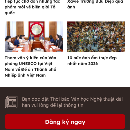
tiếp tục chờ đón những tác
Xaviê Trương Bửu Diệp qua
phẩm mới về biên giới Tổ
ảnh
quốc
Tham vấn ý kiến của Văn
10 bức ảnh ẩm thực đẹp
phòng UNESCO tại Việt
nhất năm 2026
Nam về Đề án Thành phố
Nhiếp ảnh Việt Nam
Bạn đọc đặt Thời báo Văn học Nghệ thuật dài
hạn vui lòng để lại thông tin
Đăng ký ngay