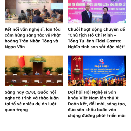
Kết nối văn nghệ sĩ, lan tỏa
Chuỗi hoạt động chuyên đề
cảm hứng sáng tác về Phật
"Chủ tịch Hồ Chí Minh –
hoàng Trần Nhân Tông và
Tổng Tư lệnh Fidel Castro:
Ngọa Vân
Nghĩa tình son sắt đặc biệt"
Sáng nay (5/8), Quốc hội
Đại hội Hội Nghệ sĩ Sân
nghe tờ trình và thảo luận
khấu Việt Nam lần thứ X:
tại tổ về nhiều dự án luật
Đoàn kết, đổi mới, sáng tạo,
quan trọng
đưa sân khấu bước vào
chặng đường phát triển mới