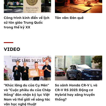
Công trình kinh điển về lịch
Tản văn: Đèn quê
sử tôn giáo Trung Quốc
trong thế kỷ XX
VIDEO
"Khúc lãng du của Cụ Mén"
So sánh Honda CR-V L và
và "Cuộc phiêu du của Chép
CR-V RS 2025: Động cơ
Hồng" đón nhận kỷ lục Việt
Hybrid hay xăng truyền
Nam và thế giới về sáng tác
thống?
văn học nghệ thuật