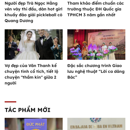
Người đẹp Trà Ngọc Hằng
Tham khảo điểm chuẩn các
vén váy thi đấu, dàn hot girl
trường thuộc ĐH Quốc gia
khuấy đảo giải pickleball có
TPHCM 3 năm gần nhất
Quang Dương
Vợ đẹp của Văn Thanh kể
Đặc sắc chương trình Giao
chuyện tình cổ tích, tiết lộ
lưu nghệ thuật “Lời ca dâng
chuyện "thầm kín" giữa 2
Bác”
người
TÁC PHẨM MỚI