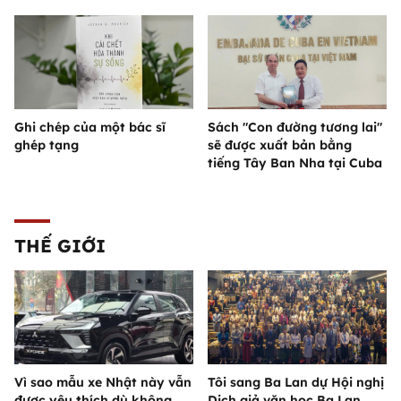
Ghi chép của một bác sĩ
Sách "Con đường tương lai"
ghép tạng
sẽ được xuất bản bằng
tiếng Tây Ban Nha tại Cuba
THẾ GIỚI
Vì sao mẫu xe Nhật này vẫn
Tôi sang Ba Lan dự Hội nghị
được yêu thích dù không
Dịch giả văn học Ba Lan