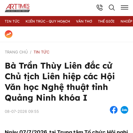
TIN TỨC
KIẾN TRÚC - QUY HOẠCH
VĂN THƠ
THẾ GIỚI
NHIẾP
TRANG CHỦ
TIN TỨC
Bà Trần Thùy Liên đắc cử
Chủ tịch Liên hiệp các Hội
Văn học Nghệ thuật tỉnh
Quảng Ninh khóa I
08-07-2026 09:55
Ngày 07/7/2026, tại Trung tâm Tổ chức Hội nghị