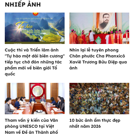
NHIẾP ẢNH
Cuộc thi và Triển lãm ảnh
Nhìn lại lễ tuyên phong
"Tự hào một dải biên cương"
Chân phước Cha Phanxicô
tiếp tục chờ đón những tác
Xaviê Trương Bửu Diệp qua
phẩm mới về biên giới Tổ
ảnh
quốc
Tham vấn ý kiến của Văn
10 bức ảnh ẩm thực đẹp
phòng UNESCO tại Việt
nhất năm 2026
Nam về Đề án Thành phố