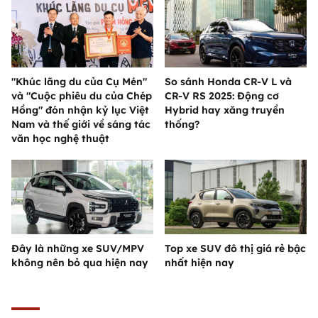
"Khúc lãng du của Cụ Mén"
So sánh Honda CR-V L và
và "Cuộc phiêu du của Chép
CR-V RS 2025: Động cơ
Hồng" đón nhận kỷ lục Việt
Hybrid hay xăng truyền
Nam và thế giới về sáng tác
thống?
văn học nghệ thuật
Đây là những xe SUV/MPV
Top xe SUV đô thị giá rẻ bậc
không nên bỏ qua hiện nay
nhất hiện nay