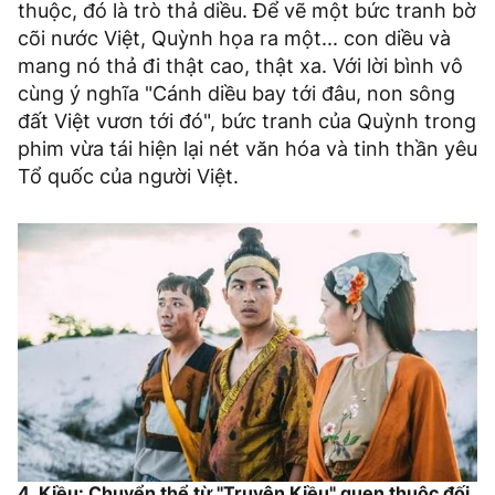
thuộc, đó là trò thả diều. Để vẽ một bức tranh bờ
cõi nước Việt, Quỳnh họa ra một... con diều và
mang nó thả đi thật cao, thật xa. Với lời bình vô
cùng ý nghĩa "Cánh diều bay tới đâu, non sông
đất Việt vươn tới đó", bức tranh của Quỳnh trong
phim vừa tái hiện lại nét văn hóa và tinh thần yêu
Tổ quốc của người Việt.
4. Kiều: Chuyển thể từ "Truyện Kiều" quen thuộc đối