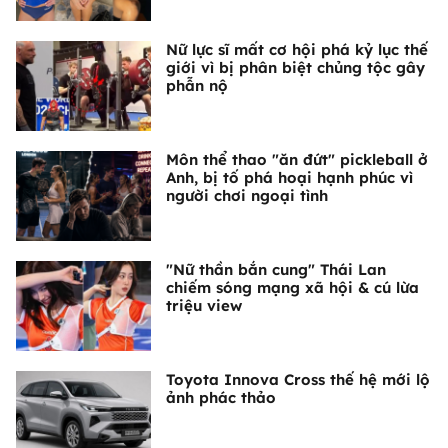
Nữ lực sĩ mất cơ hội phá kỷ lục thế
giới vì bị phân biệt chủng tộc gây
phẫn nộ
Môn thể thao "ăn đứt" pickleball ở
Anh, bị tố phá hoại hạnh phúc vì
người chơi ngoại tình
"Nữ thần bắn cung" Thái Lan
chiếm sóng mạng xã hội & cú lừa
triệu view
Toyota Innova Cross thế hệ mới lộ
ảnh phác thảo