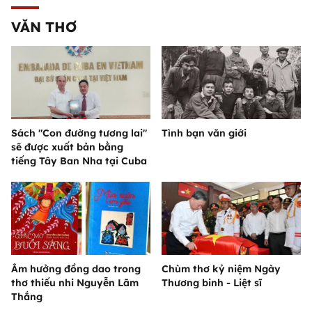
VĂN THƠ
Sách "Con đường tương lai"
Tình bạn văn giới
sẽ được xuất bản bằng
tiếng Tây Ban Nha tại Cuba
Âm hưởng đồng dao trong
Chùm thơ kỷ niệm Ngày
thơ thiếu nhi Nguyễn Lãm
Thương binh - Liệt sĩ
Thắng