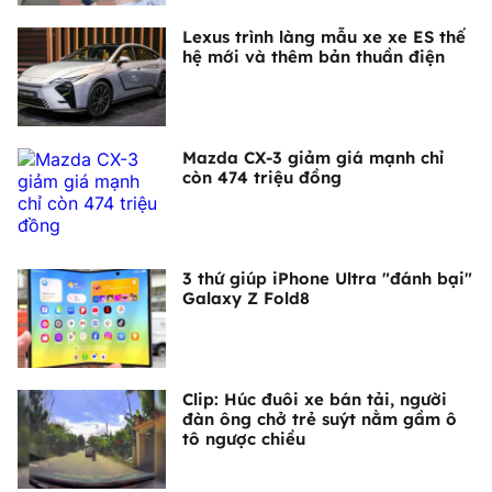
Lexus trình làng mẫu xe xe ES thế
hệ mới và thêm bản thuần điện
Mazda CX-3 giảm giá mạnh chỉ
còn 474 triệu đồng
3 thứ giúp iPhone Ultra "đánh bại"
Galaxy Z Fold8
Clip: Húc đuôi xe bán tải, người
đàn ông chở trẻ suýt nằm gầm ô
tô ngược chiều