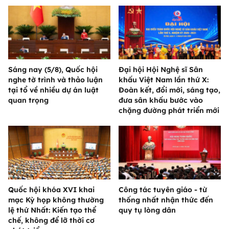
Sáng nay (5/8), Quốc hội
Đại hội Hội Nghệ sĩ Sân
nghe tờ trình và thảo luận
khấu Việt Nam lần thứ X:
tại tổ về nhiều dự án luật
Đoàn kết, đổi mới, sáng tạo,
quan trọng
đưa sân khấu bước vào
chặng đường phát triển mới
Quốc hội khóa XVI khai
Công tác tuyên giáo - từ
mạc Kỳ họp không thường
thống nhất nhận thức đến
lệ thứ Nhất: Kiến tạo thể
quy tụ lòng dân
chế, không để lỡ thời cơ