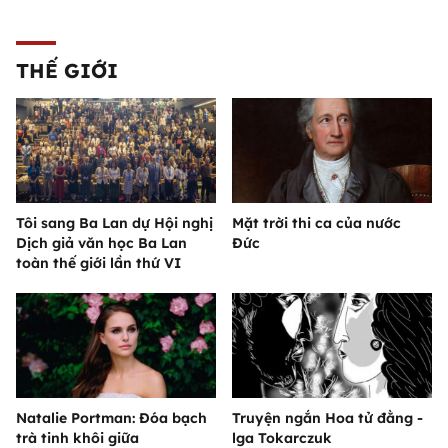
THẾ GIỚI
Tôi sang Ba Lan dự Hội nghị
Mặt trời thi ca của nước
Dịch giả văn học Ba Lan
Đức
toàn thế giới lần thứ VI
Natalie Portman: Đóa bạch
Truyện ngắn Hoa tử đằng -
trà tinh khôi giữa
lga Tokarczuk