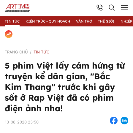
TIN TỨC
KIẾN TRÚC - QUY HOẠCH
VĂN THƠ
THẾ GIỚI
NHIẾP
TRANG CHỦ
TIN TỨC
5 phim Việt lấy cảm hứng từ
truyện kể dân gian, "Bắc
Kim Thang" trước khi gây
sốt ở Rap Việt đã có phim
điện ảnh nha!
13-08-2020 23:50