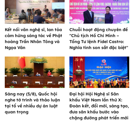
Kết nối văn nghệ sĩ, lan tỏa
Chuỗi hoạt động chuyên đề
cảm hứng sáng tác về Phật
"Chủ tịch Hồ Chí Minh –
hoàng Trần Nhân Tông và
Tổng Tư lệnh Fidel Castro:
Ngọa Vân
Nghĩa tình son sắt đặc biệt"
Sáng nay (5/8), Quốc hội
Đại hội Hội Nghệ sĩ Sân
nghe tờ trình và thảo luận
khấu Việt Nam lần thứ X:
tại tổ về nhiều dự án luật
Đoàn kết, đổi mới, sáng tạo,
quan trọng
đưa sân khấu bước vào
chặng đường phát triển mới