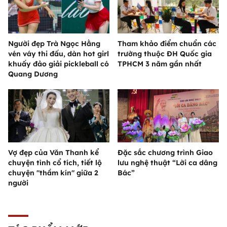
Người đẹp Trà Ngọc Hằng
Tham khảo điểm chuẩn các
vén váy thi đấu, dàn hot girl
trường thuộc ĐH Quốc gia
khuấy đảo giải pickleball có
TPHCM 3 năm gần nhất
Quang Dương
Vợ đẹp của Văn Thanh kể
Đặc sắc chương trình Giao
chuyện tình cổ tích, tiết lộ
lưu nghệ thuật “Lời ca dâng
chuyện "thầm kín" giữa 2
Bác”
người