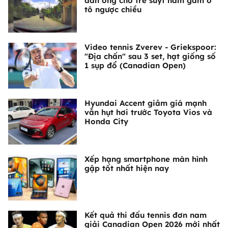
đàn ông chở trẻ suýt nằm gầm ô
tô ngược chiều
Video tennis Zverev - Griekspoor:
"Địa chấn" sau 3 set, hạt giống số
1 sụp đổ (Canadian Open)
Hyundai Accent giảm giá mạnh
vẫn hụt hơi trước Toyota Vios và
Honda City
Xếp hạng smartphone màn hình
gập tốt nhất hiện nay
Kết quả thi đấu tennis đơn nam
giải Canadian Open 2026 mới nhất