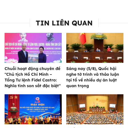
TIN LIÊN QUAN
Chuỗi hoạt động chuyên đề
Sáng nay (5/8), Quốc hội
"Chủ tịch Hồ Chí Minh –
nghe tờ trình và thảo luận
Tổng Tư lệnh Fidel Castro:
tại tổ về nhiều dự án luật
Nghĩa tình son sắt đặc biệt"
quan trọng