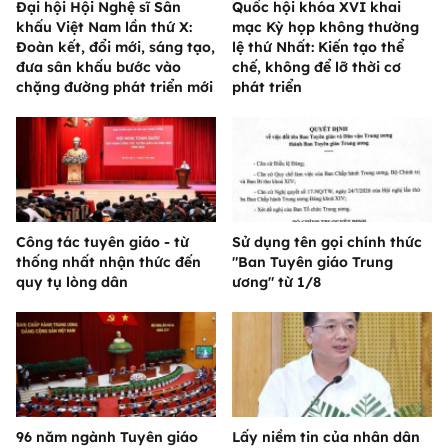
Đại hội Hội Nghệ sĩ Sân
Quốc hội khóa XVI khai
khấu Việt Nam lần thứ X:
mạc Kỳ họp không thường
Đoàn kết, đổi mới, sáng tạo,
lệ thứ Nhất: Kiến tạo thể
đưa sân khấu bước vào
chế, không để lỡ thời cơ
chặng đường phát triển mới
phát triển
Công tác tuyên giáo - từ
Sử dụng tên gọi chính thức
thống nhất nhận thức đến
"Ban Tuyên giáo Trung
quy tụ lòng dân
ương" từ 1/8
96 năm ngành Tuyên giáo
Lấy niềm tin của nhân dân