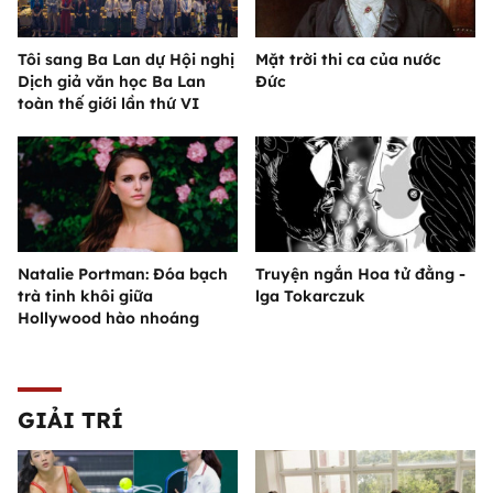
Tôi sang Ba Lan dự Hội nghị
Mặt trời thi ca của nước
Dịch giả văn học Ba Lan
Đức
toàn thế giới lần thứ VI
Natalie Portman: Đóa bạch
Truyện ngắn Hoa tử đằng -
trà tinh khôi giữa
lga Tokarczuk
Hollywood hào nhoáng
GIẢI TRÍ