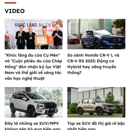
VIDEO
"Khúc lãng du của Cụ Mén"
So sánh Honda CR-V L và
và "Cuộc phiêu du của Chép
CR-V RS 2025: Động cơ
Hồng" đón nhận kỷ lục Việt
Hybrid hay xăng truyền
Nam và thế giới về sáng tác
thống?
văn học nghệ thuật
Đây là những xe SUV/MPV
Top xe SUV đô thị giá rẻ bậc
không nên bỏ qua hiện nay
nhất hiện nay