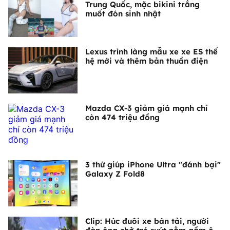
Trung Quốc, mặc bikini trắng
muốt đón sinh nhật
Lexus trình làng mẫu xe xe ES thế
hệ mới và thêm bản thuần điện
Mazda CX-3 giảm giá mạnh chỉ
còn 474 triệu đồng
3 thứ giúp iPhone Ultra "đánh bại"
Galaxy Z Fold8
Clip: Húc đuôi xe bán tải, người