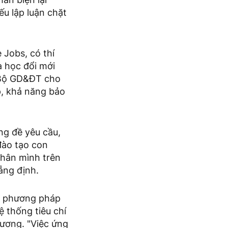
ếu lập luận chặt
 Jobs, có thí
à học đổi mới
o Bộ GD&ĐT cho
ập, khả năng bảo
ng đề yêu cầu,
 đào tạo con
nhân mình trên
ẳng định.
o phương pháp
ệ thống tiêu chí
hương. "Việc ứng