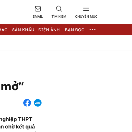
EMAIL
TÌM KIẾM
CHUYÊN MỤC
HẠC
SÂN KHẤU - ĐIỆN ẢNH
BẠN ĐỌC
 mở"
 nghiệp THPT
cần chờ kết quả