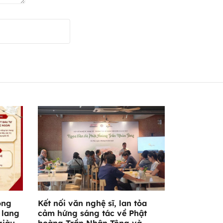
ông
Kết nối văn nghệ sĩ, lan tỏa
 lang
cảm hứng sáng tác về Phật
giàu
hoàng Trần Nhân Tông và