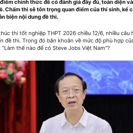
 điểm chính thức để có đánh giá đầy đủ, toàn diện v
ề. Chấm thi sẽ tôn trọng quan điểm của thí sinh, kể 
ản biện nội dung đề thi.
thúc thi tốt nghiệp THPT 2026 chiều 12/6, nhiều câu
ến đề thi. Trong đó băn khoăn về mức độ phù hợp của
 "Làm thế nào để có Steve Jobs Việt Nam"?