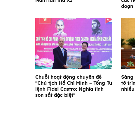
đoạn 
Chuỗi hoạt động chuyên đề
Sáng 
"Chủ tịch Hồ Chí Minh – Tổng Tư
tờ trì
lệnh Fidel Castro: Nghĩa tình
nhiều
son sắt đặc biệt"