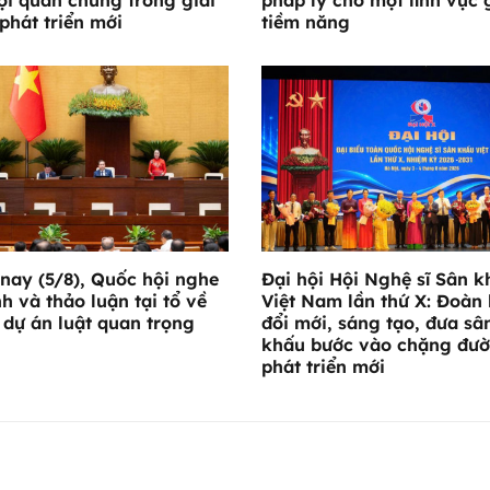
phát triển mới
tiềm năng
nay (5/8), Quốc hội nghe
Đại hội Hội Nghệ sĩ Sân k
nh và thảo luận tại tổ về
Việt Nam lần thứ X: Đoàn 
 dự án luật quan trọng
đổi mới, sáng tạo, đưa sâ
khấu bước vào chặng đư
phát triển mới