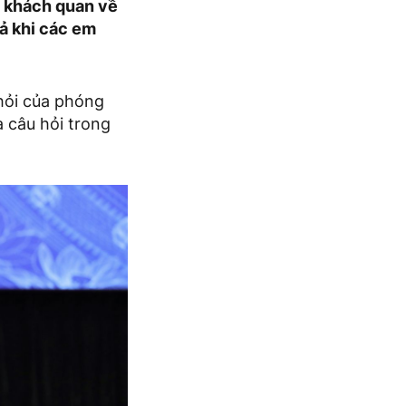
à khách quan về
cả khi các em
 hỏi của phóng
 câu hỏi trong