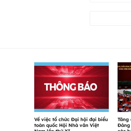
Về việc tổ chức Đại hội đại biểu
Tăng 
toàn quốc Hội Nhà văn Việt
Đảng 
Nam lần thứ XI
các h