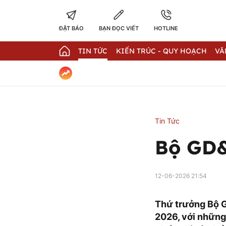
ĐẶT BÁO
BẠN ĐỌC VIẾT
HOTLINE
TIN TỨC
KIẾN TRÚC - QUY HOẠCH
VĂ
Tin Tức
Bộ GD&
12-06-2026 21:54
Thứ trưởng Bộ G
2026, với những 