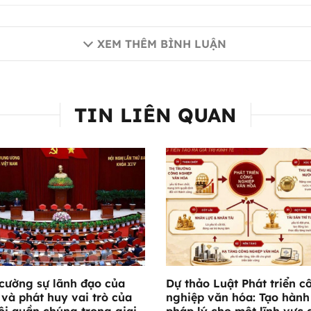
XEM THÊM BÌNH LUẬN
TIN LIÊN QUAN
cường sự lãnh đạo của
Dự thảo Luật Phát triển c
và phát huy vai trò của
nghiệp văn hóa: Tạo hành
ội quần chúng trong giai
pháp lý cho một lĩnh vực 