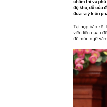
chấm thi và phổ
độ khó, dễ của đ
đưa ra ý kiến ph
Tại họp báo kết 
viên liên quan đ
đề môn ngữ văn: