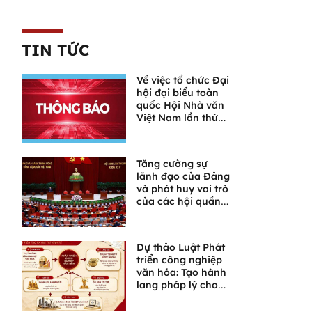
TIN TỨC
Về việc tổ chức Đại
hội đại biểu toàn
quốc Hội Nhà văn
Việt Nam lần thứ
XI
Tăng cường sự
lãnh đạo của Đảng
và phát huy vai trò
của các hội quần
chúng trong giai
đoạn phát triển
mới
Dự thảo Luật Phát
triển công nghiệp
văn hóa: Tạo hành
lang pháp lý cho
một lĩnh vực giàu
tiềm năng