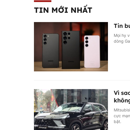
TIN MỚI NHẤT
Tin b
Mọi hy v
dòng Ga
Vì sa
không
Mitsubis
cực mạnh
bật.