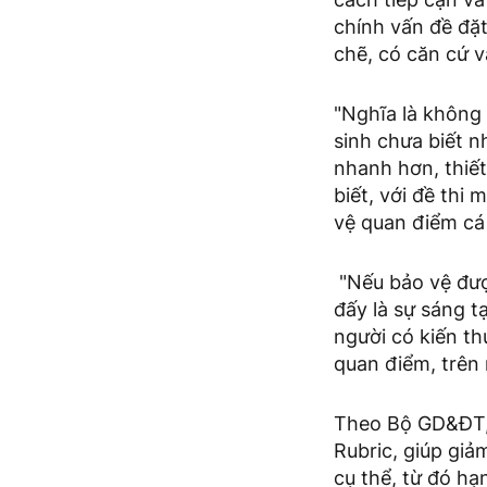
chính vấn đề đặt
chẽ, có căn cứ v
"Nghĩa là không 
sinh chưa biết n
nhanh hơn, thiế
biết, với đề thi
vệ quan điểm cá 
"Nếu bảo vệ đượ
đấy là sự sáng t
người có kiến th
quan điểm, trên
Theo Bộ GD&ĐT,
Rubric, giúp giả
cụ thể, từ đó hạ