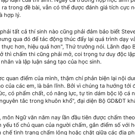
 ra trong đề bài, vẫn có thể được đánh giá tích cực n
à hợp lý.
phải tất cả thí sinh nào cũng phải đảm bảo biết Steve
hưng qua đó để tác động thúc đẩy lại quá trình dạy v
t thực hơn, hiệu quả hơn", Thứ trưởng nói. Lãnh đạ
 mở thì chấm thi cũng phải mở, coi trọng tư duy độc l
nhân và lập luận sáng tạo của học sinh.
c quan điểm của mình, thậm chí phản biện lại nội du
ạo của các em, là bản lĩnh. Bởi vì chúng ta hướng tới
ức, có phẩm chất, có năng lực, tự tin dám bộc lộ cá 
 nguyên tắc trong khuôn khổ", đại diện Bộ GD&ĐT kh
 môn Ngữ văn năm nay lần đầu tiên được chấm the
m yếu tố chủ quan của người chấm, gắn điểm số với h
n chế tình trạng chấm lỏng hoặc chặt giữa các địa p