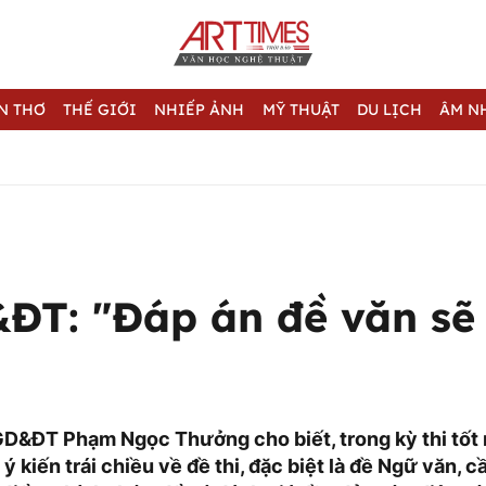
N THƠ
THẾ GIỚI
NHIẾP ẢNH
MỸ THUẬT
DU LỊCH
ÂM N
ĐT: "Đáp án đề văn sẽ
D&ĐT Phạm Ngọc Thưởng cho biết, trong kỳ thi tốt
ý kiến trái chiều về đề thi, đặc biệt là đề Ngữ văn, 