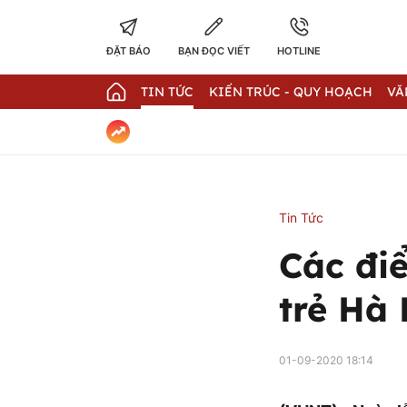
ĐẶT BÁO
BẠN ĐỌC VIẾT
HOTLINE
TIN TỨC
KIẾN TRÚC - QUY HOẠCH
VĂ
Tin Tức
Các đi
trẻ Hà
01-09-2020 18:14