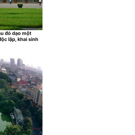
sau đó dạo một
c lập, khai sinh