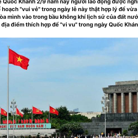
ễ Quốc Khánh 2/9 năm nay người lao động được nghỉ 
hoạch "vui vẻ" trong ngày lễ này thật hợp lý để vừa 
òa mình vào trong bầu không khí lịch sử của đất n
địa điểm thích hợp để "vi vu" trong ngày Quốc Khán