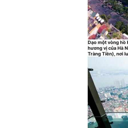
Dạo một vòng hồ 
hương vị của Hà N
Tràng Tiền), nơi 