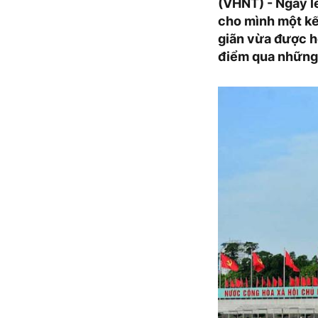
(VHNT) - Ngày l
cho mình một kế 
giãn vừa được h
điểm qua những 