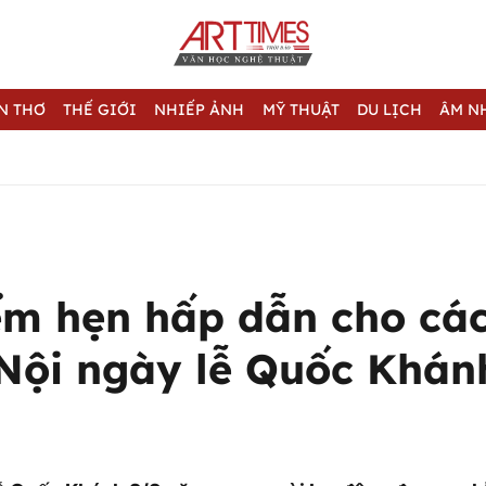
N THƠ
THẾ GIỚI
NHIẾP ẢNH
MỸ THUẬT
DU LỊCH
ÂM N
ểm hẹn hấp dẫn cho cá
 Nội ngày lễ Quốc Khán