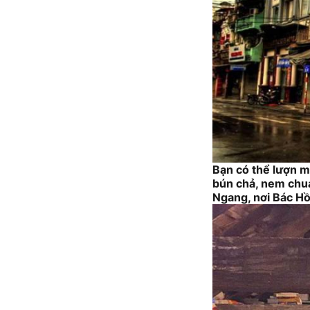
Bạn có thể lượn 
bún chả, nem chua
Ngang, nơi Bác Hồ