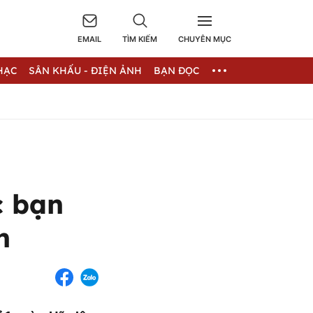
EMAIL
TÌM KIẾM
CHUYÊN MỤC
HẠC
SÂN KHẤU - ĐIỆN ẢNH
BẠN ĐỌC
c bạn
h