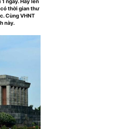
1 ngày. Hãy lên
có thời gian thư
ước. Cùng VHNT
h này.