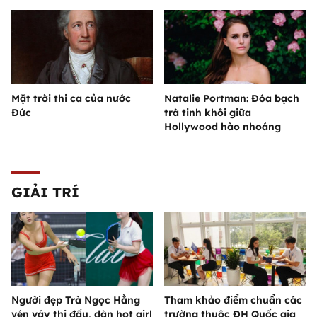
Mặt trời thi ca của nước
Natalie Portman: Đóa bạch
Đức
trà tinh khôi giữa
Hollywood hào nhoáng
GIẢI TRÍ
Người đẹp Trà Ngọc Hằng
Tham khảo điểm chuẩn các
vén váy thi đấu, dàn hot girl
trường thuộc ĐH Quốc gia