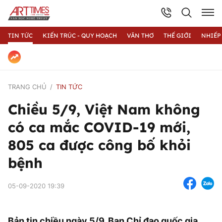
TIN TỨC
KIẾN TRÚC - QUY HOẠCH
VĂN THƠ
THẾ GIỚI
NHIẾP
TRANG CHỦ
TIN TỨC
Chiều 5/9, Việt Nam không
có ca mắc COVID-19 mới,
805 ca được công bố khỏi
bệnh
05-09-2020 19:39
Bản tin chiều ngày 5/9, Ban Chỉ đạo quốc gia