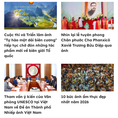
Cuộc thi và Triển lãm ảnh
Nhìn lại lễ tuyên phong
"Tự hào một dải biên cương"
Chân phước Cha Phanxicô
tiếp tục chờ đón những tác
Xaviê Trương Bửu Diệp qua
phẩm mới về biên giới Tổ
ảnh
quốc
Tham vấn ý kiến của Văn
10 bức ảnh ẩm thực đẹp
phòng UNESCO tại Việt
nhất năm 2026
Nam về Đề án Thành phố
Nhiếp ảnh Việt Nam