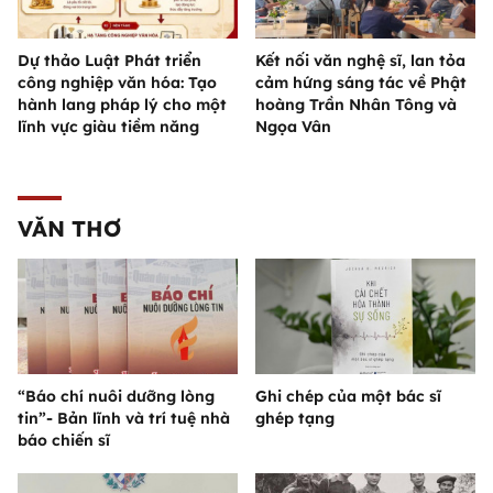
Dự thảo Luật Phát triển
Kết nối văn nghệ sĩ, lan tỏa
công nghiệp văn hóa: Tạo
cảm hứng sáng tác về Phật
hành lang pháp lý cho một
hoàng Trần Nhân Tông và
lĩnh vực giàu tiềm năng
Ngọa Vân
VĂN THƠ
“Báo chí nuôi dưỡng lòng
Ghi chép của một bác sĩ
tin”- Bản lĩnh và trí tuệ nhà
ghép tạng
báo chiến sĩ