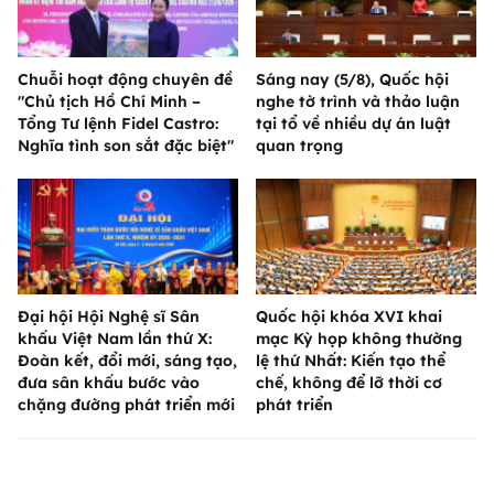
Chuỗi hoạt động chuyên đề
Sáng nay (5/8), Quốc hội
"Chủ tịch Hồ Chí Minh –
nghe tờ trình và thảo luận
Tổng Tư lệnh Fidel Castro:
tại tổ về nhiều dự án luật
Nghĩa tình son sắt đặc biệt"
quan trọng
Đại hội Hội Nghệ sĩ Sân
Quốc hội khóa XVI khai
khấu Việt Nam lần thứ X:
mạc Kỳ họp không thường
Đoàn kết, đổi mới, sáng tạo,
lệ thứ Nhất: Kiến tạo thể
đưa sân khấu bước vào
chế, không để lỡ thời cơ
chặng đường phát triển mới
phát triển