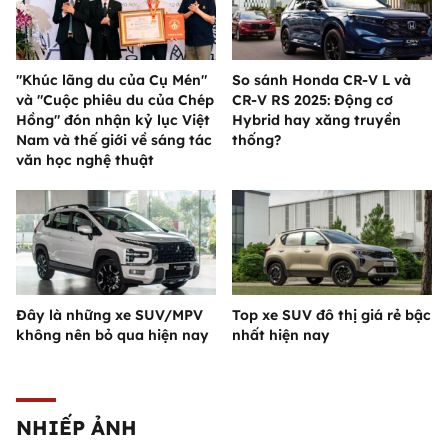
"Khúc lãng du của Cụ Mén"
So sánh Honda CR-V L và
và "Cuộc phiêu du của Chép
CR-V RS 2025: Động cơ
Hồng" đón nhận kỷ lục Việt
Hybrid hay xăng truyền
Nam và thế giới về sáng tác
thống?
văn học nghệ thuật
Đây là những xe SUV/MPV
Top xe SUV đô thị giá rẻ bậc
không nên bỏ qua hiện nay
nhất hiện nay
NHIẾP ẢNH