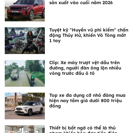
sản xuất vào cuối năm 2026
Tuyệt kỹ "Huyền vũ phi kiếm" chấn
động Thủy Hử, khiến Võ Tòng mất
1 tay
Clip: Xe máy trượt vệt dầu trên
đường, người đàn ông lộn nhiều
vòng trước đầu ô tô
Top xe đa dụng cỡ nhỏ đáng mua
hiện nay tầm giá dưới 800 triệu
đồng
Thiết bị bất ngờ có thể là thủ