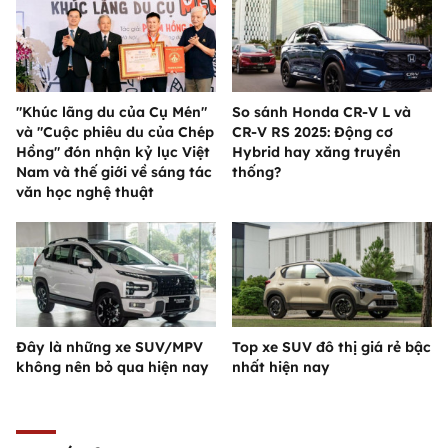
"Khúc lãng du của Cụ Mén"
So sánh Honda CR-V L và
và "Cuộc phiêu du của Chép
CR-V RS 2025: Động cơ
Hồng" đón nhận kỷ lục Việt
Hybrid hay xăng truyền
Nam và thế giới về sáng tác
thống?
văn học nghệ thuật
Đây là những xe SUV/MPV
Top xe SUV đô thị giá rẻ bậc
không nên bỏ qua hiện nay
nhất hiện nay