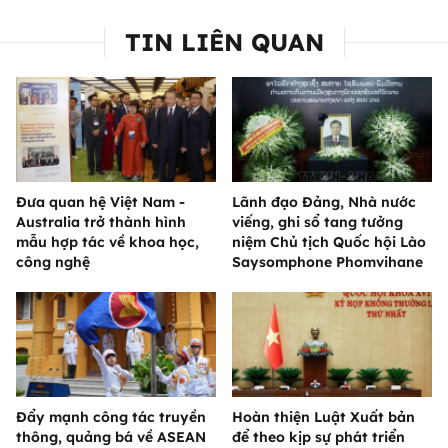
TIN LIÊN QUAN
Đưa quan hệ Việt Nam -
Lãnh đạo Đảng, Nhà nước
Australia trở thành hình
viếng, ghi sổ tang tưởng
mẫu hợp tác về khoa học,
niệm Chủ tịch Quốc hội Lào
công nghệ
Saysomphone Phomvihane
Đẩy mạnh công tác truyền
Hoàn thiện Luật Xuất bản
thông, quảng bá về ASEAN
để theo kịp sự phát triển