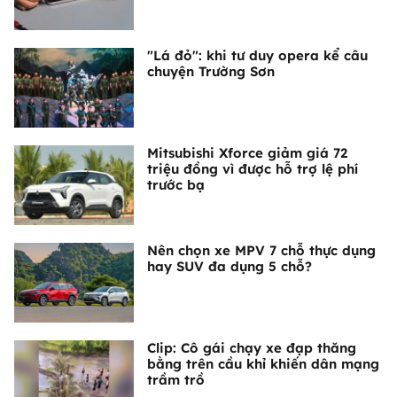
"Lá đỏ": khi tư duy opera kể câu
chuyện Trường Sơn
Mitsubishi Xforce giảm giá 72
triệu đồng vì được hỗ trợ lệ phí
trước bạ
Nên chọn xe MPV 7 chỗ thực dụng
hay SUV đa dụng 5 chỗ?
Clip: Cô gái chạy xe đạp thăng
bằng trên cầu khỉ khiến dân mạng
trầm trồ