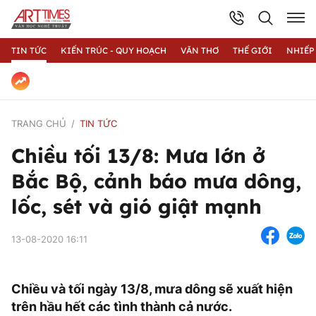
TIN TỨC
KIẾN TRÚC - QUY HOẠCH
VĂN THƠ
THẾ GIỚI
NHIẾP
TRANG CHỦ
TIN TỨC
Chiều tối 13/8: Mưa lớn ở
Bắc Bộ, cảnh báo mưa dông,
lốc, sét và gió giật mạnh
13-08-2020 16:11
Chiều và tối ngày 13/8, mưa dông sẽ xuất hiện
trên hầu hết các tình thành cả nước.