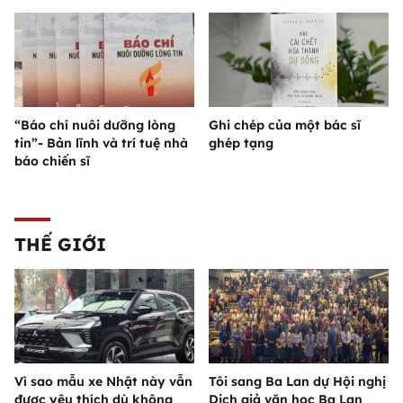
“Báo chí nuôi dưỡng lòng
Ghi chép của một bác sĩ
tin”- Bản lĩnh và trí tuệ nhà
ghép tạng
báo chiến sĩ
THẾ GIỚI
Vì sao mẫu xe Nhật này vẫn
Tôi sang Ba Lan dự Hội nghị
được yêu thích dù không
Dịch giả văn học Ba Lan