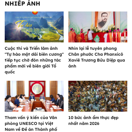
NHIẾP ẢNH
Cuộc thi và Triển lãm ảnh
Nhìn lại lễ tuyên phong
"Tự hào một dải biên cương"
Chân phước Cha Phanxicô
tiếp tục chờ đón những tác
Xaviê Trương Bửu Diệp qua
phẩm mới về biên giới Tổ
ảnh
quốc
Tham vấn ý kiến của Văn
10 bức ảnh ẩm thực đẹp
phòng UNESCO tại Việt
nhất năm 2026
Nam về Đề án Thành phố