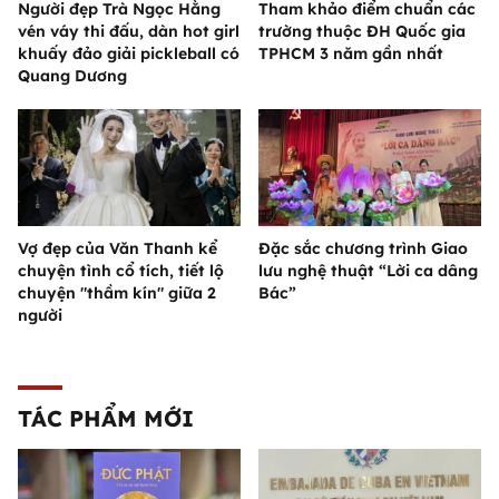
Người đẹp Trà Ngọc Hằng
Tham khảo điểm chuẩn các
vén váy thi đấu, dàn hot girl
trường thuộc ĐH Quốc gia
khuấy đảo giải pickleball có
TPHCM 3 năm gần nhất
Quang Dương
Vợ đẹp của Văn Thanh kể
Đặc sắc chương trình Giao
chuyện tình cổ tích, tiết lộ
lưu nghệ thuật “Lời ca dâng
chuyện "thầm kín" giữa 2
Bác”
người
TÁC PHẨM MỚI