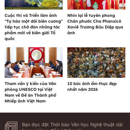
Cuộc thi và Triển lãm ảnh
Nhìn lại lễ tuyên phong
"Tự hào một dải biên cương"
Chân phước Cha Phanxicô
tiếp tục chờ đón những tác
Xaviê Trương Bửu Diệp qua
phẩm mới về biên giới Tổ
ảnh
quốc
Tham vấn ý kiến của Văn
10 bức ảnh ẩm thực đẹp
phòng UNESCO tại Việt
nhất năm 2026
Nam về Đề án Thành phố
Nhiếp ảnh Việt Nam
Bạn đọc đặt Thời báo Văn học Nghệ thuật dài