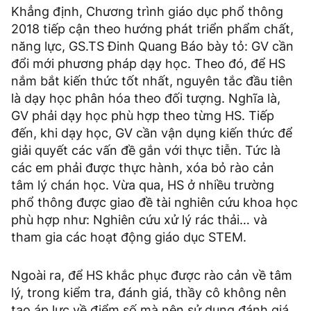
Khẳng định, Chương trình giáo dục phổ thông
2018 tiếp cận theo hướng phát triển phẩm chất,
năng lực, GS.TS Đinh Quang Báo bày tỏ: GV cần
đổi mới phương pháp dạy học. Theo đó, để HS
nắm bắt kiến thức tốt nhất, nguyên tắc đầu tiên
là dạy học phân hóa theo đối tượng. Nghĩa là,
GV phải dạy học phù hợp theo từng HS. Tiếp
đến, khi dạy học, GV cần vận dụng kiến thức để
giải quyết các vấn đề gắn với thực tiễn. Tức là
các em phải được thực hành, xóa bỏ rào cản
tâm lý chán học. Vừa qua, HS ở nhiều trường
phổ thông được giao đề tài nghiên cứu khoa học
phù hợp như: Nghiên cứu xử lý rác thải… và
tham gia các hoạt động giáo dục STEM.
Ngoài ra, để HS khắc phục được rào cản về tâm
lý, trong kiểm tra, đánh giá, thầy cô không nên
tạo áp lực về điểm số mà nên sử dụng đánh giá