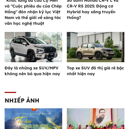
"Khúc lãng du của Cụ Mén"
So sánh Honda CR-V L và
và "Cuộc phiêu du của Chép
CR-V RS 2025: Động cơ
Hồng" đón nhận kỷ lục Việt
Hybrid hay xăng truyền
Nam và thế giới về sáng tác
thống?
văn học nghệ thuật
Đây là những xe SUV/MPV
Top xe SUV đô thị giá rẻ bậc
không nên bỏ qua hiện nay
nhất hiện nay
NHIẾP ẢNH