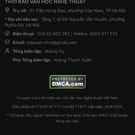
THỜI BÁO VĂN HỌC NGHỆ THUẬT
Trụ sở:
51 Trần Hưng Đạo, phường Cửa Nam, TP.Hà Nội
* Địa chỉ liên lạc:
Tầng 7, số 66 Nguyễn Văn Huyên, phường
Nghĩa Đô, Hà Nội.
Điện thoại:
024 62 900 262 | Hotline: 0903 517 513
Email:
toasoan.vhnt@gmail.com
Tổng biên tập:
Hoàng Dự
Phó Tổng biên tập:
Hoàng Thanh Xuân
Cơ quan của Liên hiệp các Hội Văn học Nghệ thuật Việt Nam
Giấy phép số 173/GP-BTTTT của Bộ TT&TT cấp ngày 24/4/2020
* Chỉ được dẫn nguồn "Arttimes.vn" khi được Thời báo VHNT chấp thuận
bằng văn bản.