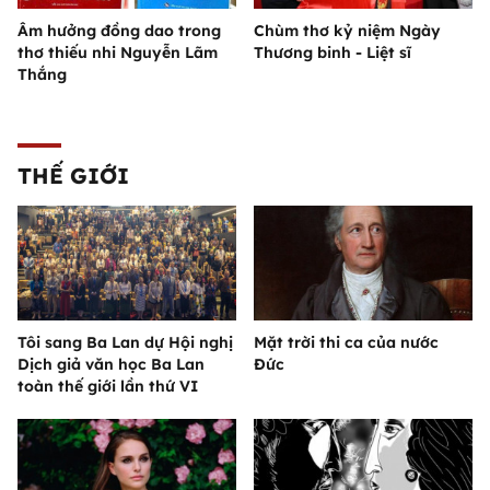
Âm hưởng đồng dao trong
Chùm thơ kỷ niệm Ngày
thơ thiếu nhi Nguyễn Lãm
Thương binh - Liệt sĩ
Thắng
THẾ GIỚI
Tôi sang Ba Lan dự Hội nghị
Mặt trời thi ca của nước
Dịch giả văn học Ba Lan
Đức
toàn thế giới lần thứ VI