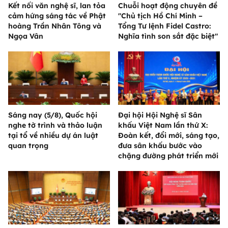
Kết nối văn nghệ sĩ, lan tỏa
Chuỗi hoạt động chuyên đề
cảm hứng sáng tác về Phật
"Chủ tịch Hồ Chí Minh –
hoàng Trần Nhân Tông và
Tổng Tư lệnh Fidel Castro:
Ngọa Vân
Nghĩa tình son sắt đặc biệt"
Sáng nay (5/8), Quốc hội
Đại hội Hội Nghệ sĩ Sân
nghe tờ trình và thảo luận
khấu Việt Nam lần thứ X:
tại tổ về nhiều dự án luật
Đoàn kết, đổi mới, sáng tạo,
quan trọng
đưa sân khấu bước vào
chặng đường phát triển mới