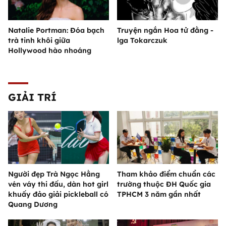
Natalie Portman: Đóa bạch
Truyện ngắn Hoa tử đằng -
trà tinh khôi giữa
lga Tokarczuk
Hollywood hào nhoáng
GIẢI TRÍ
Người đẹp Trà Ngọc Hằng
Tham khảo điểm chuẩn các
vén váy thi đấu, dàn hot girl
trường thuộc ĐH Quốc gia
khuấy đảo giải pickleball có
TPHCM 3 năm gần nhất
Quang Dương