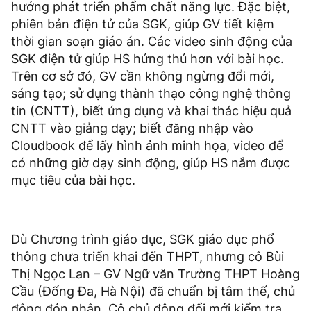
hướng phát triển phẩm chất năng lực. Đặc biệt,
phiên bản điện tử của SGK, giúp GV tiết kiệm
thời gian soạn giáo án. Các video sinh động của
SGK điện tử giúp HS hứng thú hơn với bài học.
Trên cơ sở đó, GV cần không ngừng đổi mới,
sáng tạo; sử dụng thành thạo công nghệ thông
tin (CNTT), biết ứng dụng và khai thác hiệu quả
CNTT vào giảng dạy; biết đăng nhập vào
Cloudbook để lấy hình ảnh minh họa, video để
có những giờ dạy sinh động, giúp HS nắm được
mục tiêu của bài học.
Dù Chương trình giáo dục, SGK giáo dục phổ
thông chưa triển khai đến THPT, nhưng cô Bùi
Thị Ngọc Lan – GV Ngữ văn Trường THPT Hoàng
Cầu (Đống Đa, Hà Nội) đã chuẩn bị tâm thế, chủ
động đón nhận. Cô chủ động đổi mới kiểm tra,