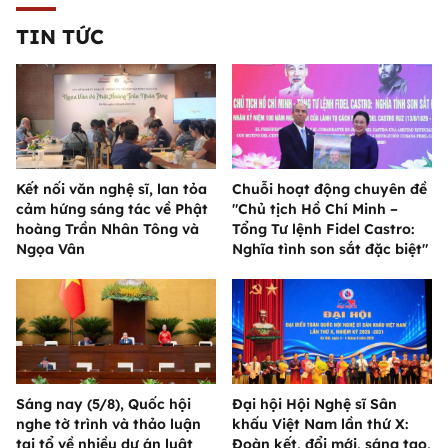
TIN TỨC
Kết nối văn nghệ sĩ, lan tỏa
Chuỗi hoạt động chuyên đề
cảm hứng sáng tác về Phật
"Chủ tịch Hồ Chí Minh –
hoàng Trần Nhân Tông và
Tổng Tư lệnh Fidel Castro:
Ngọa Vân
Nghĩa tình son sắt đặc biệt"
Sáng nay (5/8), Quốc hội
Đại hội Hội Nghệ sĩ Sân
nghe tờ trình và thảo luận
khấu Việt Nam lần thứ X:
tại tổ về nhiều dự án luật
Đoàn kết, đổi mới, sáng tạo,