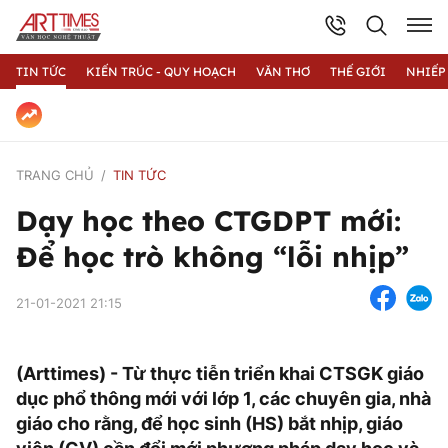
TIN TỨC
KIẾN TRÚC - QUY HOẠCH
VĂN THƠ
THẾ GIỚI
NHIẾP
TRANG CHỦ
TIN TỨC
Dạy học theo CTGDPT mới:
Để học trò không “lỗi nhịp”
21-01-2021 21:15
(Arttimes) - Từ thực tiễn triển khai CTSGK giáo
dục phổ thông mới với lớp 1, các chuyên gia, nhà
giáo cho rằng, để học sinh (HS) bắt nhịp, giáo