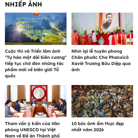
NHIẾP ẢNH
Cuộc thi và Triển lãm ảnh
Nhìn lại lễ tuyên phong
"Tự hào một dải biên cương"
Chân phước Cha Phanxicô
tiếp tục chờ đón những tác
Xaviê Trương Bửu Diệp qua
phẩm mới về biên giới Tổ
ảnh
quốc
Tham vấn ý kiến của Văn
10 bức ảnh ẩm thực đẹp
phòng UNESCO tại Việt
nhất năm 2026
Nam về Đề án Thành phố