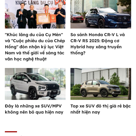
"Khúc lãng du của Cụ Mén"
So sánh Honda CR-V L và
và "Cuộc phiêu du của Chép
CR-V RS 2025: Động cơ
Hồng" đón nhận kỷ lục Việt
Hybrid hay xăng truyền
Nam và thế giới về sáng tác
thống?
văn học nghệ thuật
Đây là những xe SUV/MPV
Top xe SUV đô thị giá rẻ bậc
không nên bỏ qua hiện nay
nhất hiện nay