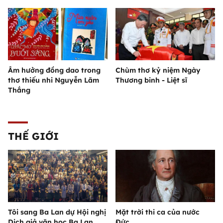
Âm hưởng đồng dao trong
Chùm thơ kỷ niệm Ngày
thơ thiếu nhi Nguyễn Lãm
Thương binh - Liệt sĩ
Thắng
THẾ GIỚI
Tôi sang Ba Lan dự Hội nghị
Mặt trời thi ca của nước
Dịch giả văn học Ba Lan
Đức