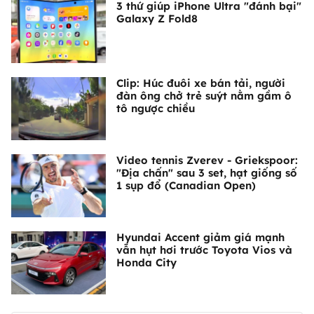
3 thứ giúp iPhone Ultra "đánh bại"
Galaxy Z Fold8
Clip: Húc đuôi xe bán tải, người
đàn ông chở trẻ suýt nằm gầm ô
tô ngược chiều
Video tennis Zverev - Griekspoor:
"Địa chấn" sau 3 set, hạt giống số
1 sụp đổ (Canadian Open)
Hyundai Accent giảm giá mạnh
vẫn hụt hơi trước Toyota Vios và
Honda City