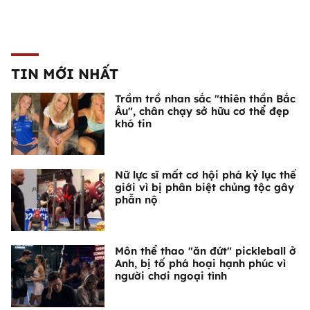
TIN MỚI NHẤT
Trầm trồ nhan sắc "thiên thần Bắc
Âu", chân chạy sở hữu cơ thể đẹp
khó tin
Nữ lực sĩ mất cơ hội phá kỷ lục thế
giới vì bị phân biệt chủng tộc gây
phẫn nộ
Môn thể thao "ăn đứt" pickleball ở
Anh, bị tố phá hoại hạnh phúc vì
người chơi ngoại tình