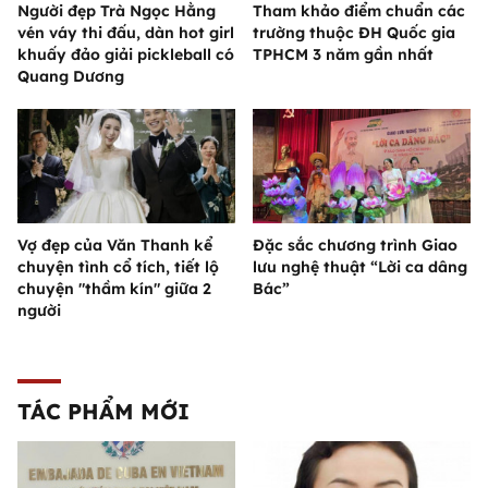
Người đẹp Trà Ngọc Hằng
Tham khảo điểm chuẩn các
vén váy thi đấu, dàn hot girl
trường thuộc ĐH Quốc gia
khuấy đảo giải pickleball có
TPHCM 3 năm gần nhất
Quang Dương
Vợ đẹp của Văn Thanh kể
Đặc sắc chương trình Giao
chuyện tình cổ tích, tiết lộ
lưu nghệ thuật “Lời ca dâng
chuyện "thầm kín" giữa 2
Bác”
người
TÁC PHẨM MỚI