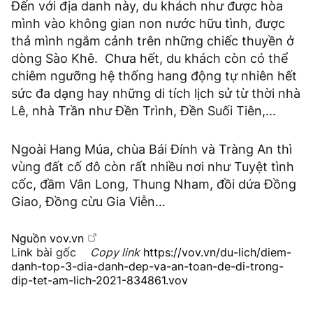
Đến với địa danh này, du khách như được hòa
mình vào không gian non nước hữu tình, được
thả mình ngắm cảnh trên những chiếc thuyền ở
dòng Sào Khê. Chưa hết, du khách còn có thể
chiêm ngưỡng hệ thống hang động tự nhiên hết
sức đa dạng hay những di tích lịch sử từ thời nhà
Lê, nhà Trần như Đền Trình, Đền Suối Tiên,...
Ngoài Hang Múa, chùa Bái Đính và Tràng An thì
vùng đất cố đô còn rất nhiều nơi như Tuyệt tình
cốc, đầm Vân Long, Thung Nham, đồi dứa Đồng
Giao, Đồng cừu Gia Viễn…
Nguồn
vov.vn
Link bài gốc
Copy link
https://vov.vn/du-lich/diem-
danh-top-3-dia-danh-dep-va-an-toan-de-di-trong-
dip-tet-am-lich-2021-834861.vov