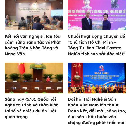
Kết nối văn nghệ sĩ, lan tỏa
Chuỗi hoạt động chuyên đề
cảm hứng sáng tác về Phật
"Chủ tịch Hồ Chí Minh –
hoàng Trần Nhân Tông và
Tổng Tư lệnh Fidel Castro:
Ngọa Vân
Nghĩa tình son sắt đặc biệt"
Sáng nay (5/8), Quốc hội
Đại hội Hội Nghệ sĩ Sân
nghe tờ trình và thảo luận
khấu Việt Nam lần thứ X:
tại tổ về nhiều dự án luật
Đoàn kết, đổi mới, sáng tạo,
quan trọng
đưa sân khấu bước vào
chặng đường phát triển mới