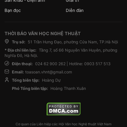
Sân khấu - Điện ảnh
Giải trí
Bạn đọc
Diễn đàn
THỜI BÁO VĂN HỌC NGHỆ THUẬT
Trụ sở:
51 Trần Hưng Đạo, phường Cửa Nam, TP.Hà Nội
* Địa chỉ liên lạc:
Tầng 7, số 66 Nguyễn Văn Huyên, phường
Nghĩa Đô, Hà Nội.
Điện thoại:
024 62 900 262 | Hotline: 0903 517 513
Email:
toasoan.vhnt@gmail.com
Tổng biên tập:
Hoàng Dự
Phó Tổng biên tập:
Hoàng Thanh Xuân
Cơ quan của Liên hiệp các Hội Văn học Nghệ thuật Việt Nam