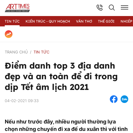
TIN TỨC
KIẾN TRÚC - QUY HOẠCH
VĂN THƠ
THẾ GIỚI
NHIẾP
TRANG CHỦ
TIN TỨC
Điểm danh top 3 địa danh
đẹp và an toàn để đi trong
dịp Tết âm lịch 2021
04-02-2021 09:33
Nếu như trước đây, nhiều người thường lựa
chọn những chuyến đi xa để du xuân thì với tình