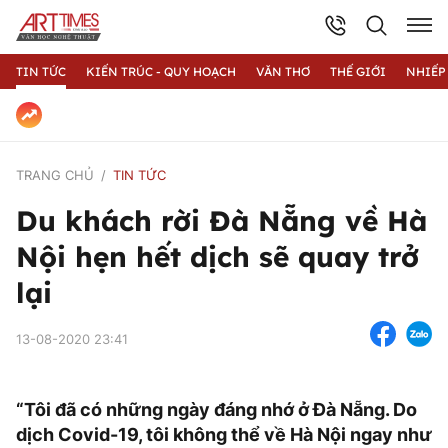
TIN TỨC
KIẾN TRÚC - QUY HOẠCH
VĂN THƠ
THẾ GIỚI
NHIẾP
TRANG CHỦ
TIN TỨC
Du khách rời Đà Nẵng về Hà
Nội hẹn hết dịch sẽ quay trở
lại
13-08-2020 23:41
“Tôi đã có những ngày đáng nhớ ở Đà Nẵng. Do
dịch Covid-19, tôi không thể về Hà Nội ngay như