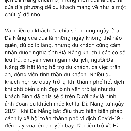
của địa phương để du khách mang về như là một
chút gì để nhớ.
Và nhiều du khách đã chia sẻ, những ngày ở lại
Đà Nẵng vừa qua là những ngày không thể nào
quên, dù có lo lắng, nhưng du khách cũng cảm
nhận được nghĩa tình Đà Nẵng khi chủ các cơ sở
lưu trú, chuyên viên ngành du lịch, người Đà
Nẵng đã hết lòng hỗ trợ du khách, cả việc trấn
an, động viên tinh thần du khách. Nhiều du
khách hẹn sẽ quay trở lại khi thành phố hết dịch,
khi phố biển xinh đẹp bình yên trở lại như du
khách Bình đã chia sẻ ở trên.Dưới đây là hình
ảnh đoàn du khách mắc kẹt lại Đà Nẵng từ ngày
28/7 - khi Đà Nẵng bắt đầu thực hiện biện pháp
cách ly xã hội toàn thành phố vì dịch Covid-19 -
đến nay vừa lên chuyến bay đầu tiên trở về Hà