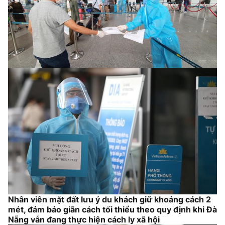
Nhân viên mặt đất lưu ý du khách giữ khoảng cách 2
mét, đảm bảo giãn cách tối thiểu theo quy định khi Đà
Nẵng vẫn đang thực hiện cách ly xã hội