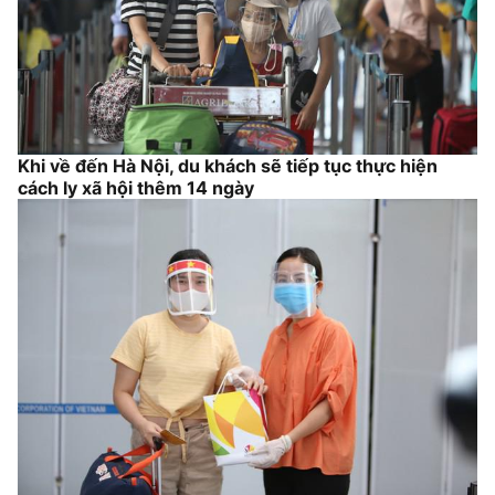
Khi về đến Hà Nội, du khách sẽ tiếp tục thực hiện
cách ly xã hội thêm 14 ngày