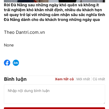
Rời Đà Nẵng sau những ngày khó quên và không ít
trải nghiệm khó khăn nhất định, nhiều du khách hẹn
sẽ quay trở lại với những cảm nhận sâu sắc nghĩa tình
Đà Nẵng dành cho du khách trong những ngày qua
Theo Dantri.com.vn
None
Bình luận
Xem tất cả
Mới nhất
Cũ nhất