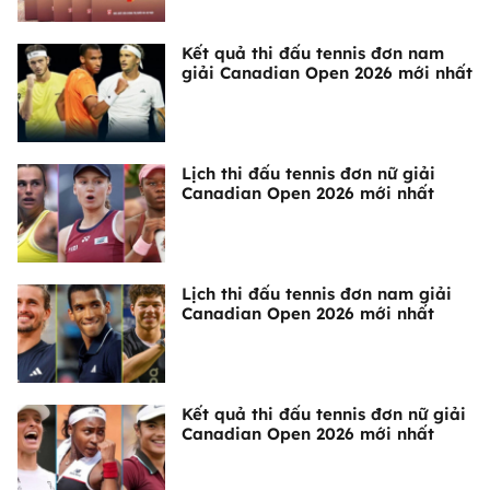
Kết quả thi đấu tennis đơn nam
giải Canadian Open 2026 mới nhất
Lịch thi đấu tennis đơn nữ giải
Canadian Open 2026 mới nhất
Lịch thi đấu tennis đơn nam giải
Canadian Open 2026 mới nhất
Kết quả thi đấu tennis đơn nữ giải
Canadian Open 2026 mới nhất