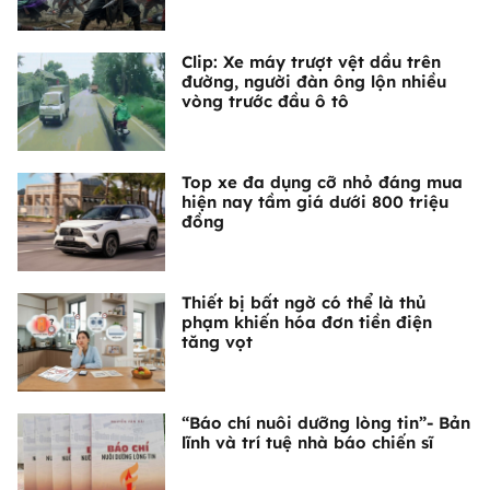
Clip: Xe máy trượt vệt dầu trên
đường, người đàn ông lộn nhiều
vòng trước đầu ô tô
Top xe đa dụng cỡ nhỏ đáng mua
hiện nay tầm giá dưới 800 triệu
đồng
Thiết bị bất ngờ có thể là thủ
phạm khiến hóa đơn tiền điện
tăng vọt
“Báo chí nuôi dưỡng lòng tin”- Bản
lĩnh và trí tuệ nhà báo chiến sĩ