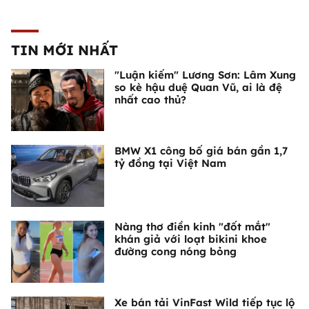
TIN MỚI NHẤT
"Luận kiếm" Lương Sơn: Lâm Xung
so kè hậu duệ Quan Vũ, ai là đệ
nhất cao thủ?
BMW X1 công bố giá bán gần 1,7
tỷ đồng tại Việt Nam
Nàng thơ điền kinh "đốt mắt"
khán giả với loạt bikini khoe
đường cong nóng bỏng
Xe bán tải VinFast Wild tiếp tục lộ