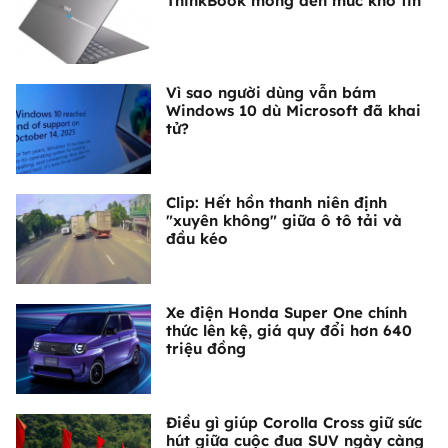
ThinkBook mỏng đến mức khó tin
Vì sao người dùng vẫn bám
Windows 10 dù Microsoft đã khai
tử?
Clip: Hết hồn thanh niên định
"xuyên không" giữa ô tô tải và
đầu kéo
Xe điện Honda Super One chính
thức lên kệ, giá quy đổi hơn 640
triệu đồng
Điều gì giúp Corolla Cross giữ sức
hút giữa cuộc đua SUV ngày càng