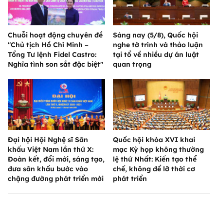
Chuỗi hoạt động chuyên đề
Sáng nay (5/8), Quốc hội
"Chủ tịch Hồ Chí Minh –
nghe tờ trình và thảo luận
Tổng Tư lệnh Fidel Castro:
tại tổ về nhiều dự án luật
Nghĩa tình son sắt đặc biệt"
quan trọng
Đại hội Hội Nghệ sĩ Sân
Quốc hội khóa XVI khai
khấu Việt Nam lần thứ X:
mạc Kỳ họp không thường
Đoàn kết, đổi mới, sáng tạo,
lệ thứ Nhất: Kiến tạo thể
đưa sân khấu bước vào
chế, không để lỡ thời cơ
chặng đường phát triển mới
phát triển