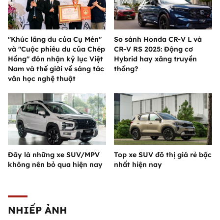
"Khúc lãng du của Cụ Mén"
So sánh Honda CR-V L và
và "Cuộc phiêu du của Chép
CR-V RS 2025: Động cơ
Hồng" đón nhận kỷ lục Việt
Hybrid hay xăng truyền
Nam và thế giới về sáng tác
thống?
văn học nghệ thuật
Đây là những xe SUV/MPV
Top xe SUV đô thị giá rẻ bậc
không nên bỏ qua hiện nay
nhất hiện nay
NHIẾP ẢNH