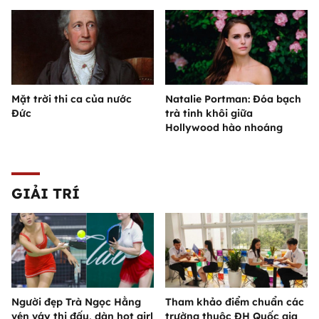
Mặt trời thi ca của nước
Natalie Portman: Đóa bạch
Đức
trà tinh khôi giữa
Hollywood hào nhoáng
GIẢI TRÍ
Người đẹp Trà Ngọc Hằng
Tham khảo điểm chuẩn các
vén váy thi đấu, dàn hot girl
trường thuộc ĐH Quốc gia