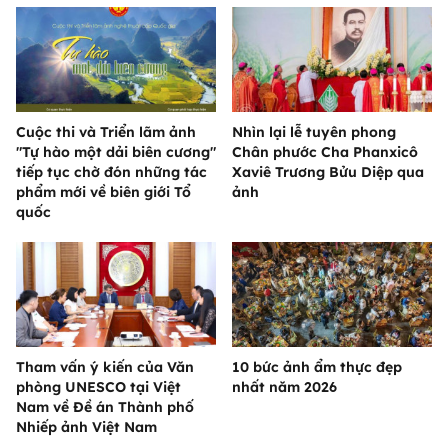
Cuộc thi và Triển lãm ảnh
Nhìn lại lễ tuyên phong
"Tự hào một dải biên cương"
Chân phước Cha Phanxicô
tiếp tục chờ đón những tác
Xaviê Trương Bửu Diệp qua
phẩm mới về biên giới Tổ
ảnh
quốc
Tham vấn ý kiến của Văn
10 bức ảnh ẩm thực đẹp
phòng UNESCO tại Việt
nhất năm 2026
Nam về Đề án Thành phố
Nhiếp ảnh Việt Nam