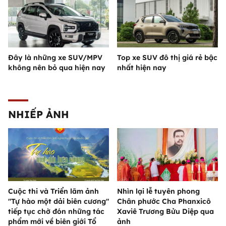
Đây là những xe SUV/MPV
Top xe SUV đô thị giá rẻ bậc
không nên bỏ qua hiện nay
nhất hiện nay
NHIẾP ẢNH
Cuộc thi và Triển lãm ảnh
Nhìn lại lễ tuyên phong
"Tự hào một dải biên cương"
Chân phước Cha Phanxicô
tiếp tục chờ đón những tác
Xaviê Trương Bửu Diệp qua
phẩm mới về biên giới Tổ
ảnh