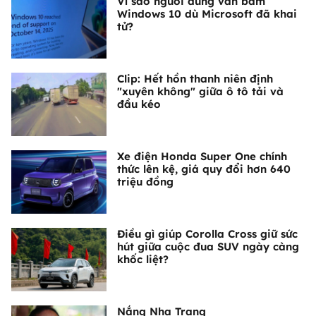
Vì sao người dùng vẫn bám
Windows 10 dù Microsoft đã khai
tử?
Clip: Hết hồn thanh niên định
"xuyên không" giữa ô tô tải và
đầu kéo
Xe điện Honda Super One chính
thức lên kệ, giá quy đổi hơn 640
triệu đồng
Điều gì giúp Corolla Cross giữ sức
hút giữa cuộc đua SUV ngày càng
khốc liệt?
Nắng Nha Trang