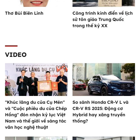
Thơ Bùi Biên Linh
Công trình kinh điển về lịch
sử tôn giáo Trung Quốc
trong thế kỷ XX
VIDEO
"Khúc lãng du của Cụ Mén"
So sánh Honda CR-V L và
và "Cuộc phiêu du của Chép
CR-V RS 2025: Động cơ
Hồng" đón nhận kỷ lục Việt
Hybrid hay xăng truyền
Nam và thế giới về sáng tác
thống?
văn học nghệ thuật