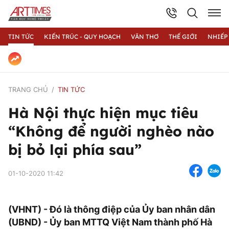
TIN TỨC
KIẾN TRÚC - QUY HOẠCH
VĂN THƠ
THẾ GIỚI
NHIẾP
TRANG CHỦ
TIN TỨC
Hà Nội thực hiện mục tiêu
“Không để người nghèo nào
bị bỏ lại phía sau”
01-10-2020 11:42
(VHNT) - Đó là thông điệp của Ủy ban nhân dân
(UBND) - Ủy ban MTTQ Việt Nam thành phố Hà