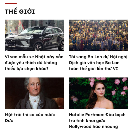
THẾ GIỚI
Vì sao mẫu xe Nhật này vẫn
Tôi sang Ba Lan dự Hội nghị
được yêu thích dù không
Dịch giả văn học Ba Lan
thiếu lựa chọn khác?
toàn thế giới lần thứ VI
Mặt trời thi ca của nước
Natalie Portman: Đóa bạch
Đức
trà tinh khôi giữa
Hollywood hào nhoáng