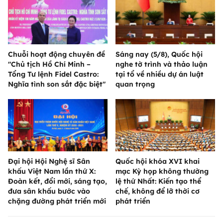
Chuỗi hoạt động chuyên đề
Sáng nay (5/8), Quốc hội
"Chủ tịch Hồ Chí Minh –
nghe tờ trình và thảo luận
Tổng Tư lệnh Fidel Castro:
tại tổ về nhiều dự án luật
Nghĩa tình son sắt đặc biệt"
quan trọng
Đại hội Hội Nghệ sĩ Sân
Quốc hội khóa XVI khai
khấu Việt Nam lần thứ X:
mạc Kỳ họp không thường
Đoàn kết, đổi mới, sáng tạo,
lệ thứ Nhất: Kiến tạo thể
đưa sân khấu bước vào
chế, không để lỡ thời cơ
chặng đường phát triển mới
phát triển