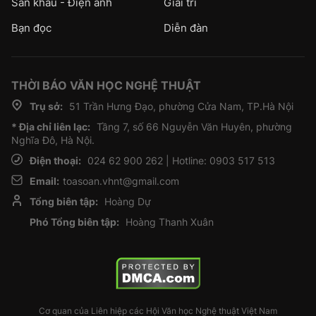
Sân khấu - Điện ảnh
Giải trí
Bạn đọc
Diễn đàn
THỜI BÁO VĂN HỌC NGHỆ THUẬT
Trụ sở:
51 Trần Hưng Đạo, phường Cửa Nam, TP.Hà Nội
* Địa chỉ liên lạc:
Tầng 7, số 66 Nguyễn Văn Huyên, phường
Nghĩa Đô, Hà Nội.
Điện thoại:
024 62 900 262 | Hotline: 0903 517 513
Email:
toasoan.vhnt@gmail.com
Tổng biên tập:
Hoàng Dự
Phó Tổng biên tập:
Hoàng Thanh Xuân
Cơ quan của Liên hiệp các Hội Văn học Nghệ thuật Việt Nam