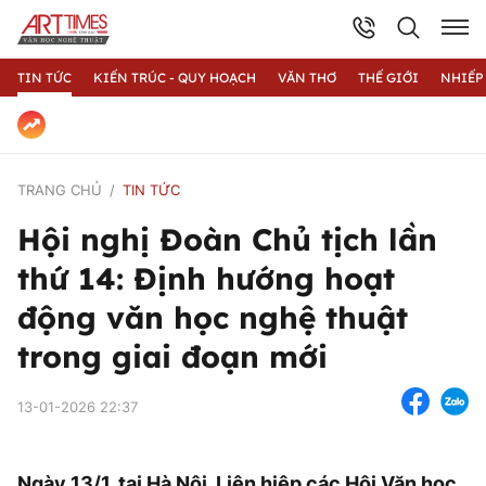
TIN TỨC
KIẾN TRÚC - QUY HOẠCH
VĂN THƠ
THẾ GIỚI
NHIẾP
TRANG CHỦ
TIN TỨC
Hội nghị Đoàn Chủ tịch lần
thứ 14: Định hướng hoạt
động văn học nghệ thuật
trong giai đoạn mới
13-01-2026 22:37
Ngày 13/1, tại Hà Nội, Liên hiệp các Hội Văn học