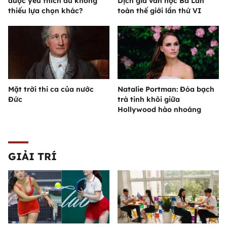
được yêu thích dù không
Dịch giả văn học Ba Lan
thiếu lựa chọn khác?
toàn thế giới lần thứ VI
Mặt trời thi ca của nước
Natalie Portman: Đóa bạch
Đức
trà tinh khôi giữa
Hollywood hào nhoáng
GIẢI TRÍ