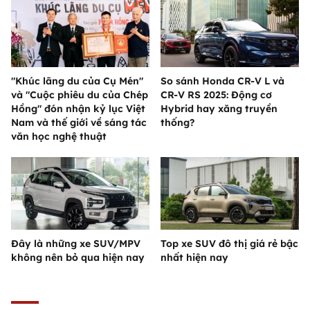
"Khúc lãng du của Cụ Mén"
So sánh Honda CR-V L và
và "Cuộc phiêu du của Chép
CR-V RS 2025: Động cơ
Hồng" đón nhận kỷ lục Việt
Hybrid hay xăng truyền
Nam và thế giới về sáng tác
thống?
văn học nghệ thuật
Đây là những xe SUV/MPV
Top xe SUV đô thị giá rẻ bậc
không nên bỏ qua hiện nay
nhất hiện nay