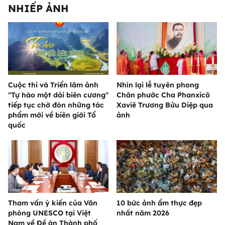
NHIẾP ẢNH
Cuộc thi và Triển lãm ảnh
Nhìn lại lễ tuyên phong
"Tự hào một dải biên cương"
Chân phước Cha Phanxicô
tiếp tục chờ đón những tác
Xaviê Trương Bửu Diệp qua
phẩm mới về biên giới Tổ
ảnh
quốc
Tham vấn ý kiến của Văn
10 bức ảnh ẩm thực đẹp
phòng UNESCO tại Việt
nhất năm 2026
Nam về Đề án Thành phố