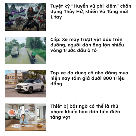
Tuyệt kỹ "Huyền vũ phi kiếm" chấn
động Thủy Hử, khiến Võ Tòng mất
1 tay
Clip: Xe máy trượt vệt dầu trên
đường, người đàn ông lộn nhiều
vòng trước đầu ô tô
Top xe đa dụng cỡ nhỏ đáng mua
hiện nay tầm giá dưới 800 triệu
đồng
Thiết bị bất ngờ có thể là thủ
phạm khiến hóa đơn tiền điện
tăng vọt