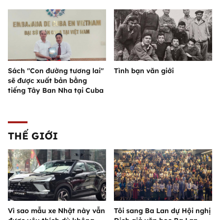
Sách "Con đường tương lai"
Tình bạn văn giới
sẽ được xuất bản bằng
tiếng Tây Ban Nha tại Cuba
THẾ GIỚI
Vì sao mẫu xe Nhật này vẫn
Tôi sang Ba Lan dự Hội nghị