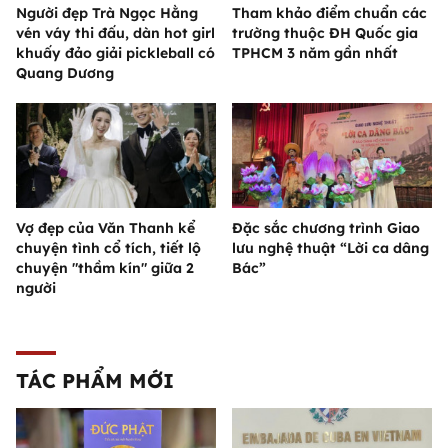
Người đẹp Trà Ngọc Hằng
Tham khảo điểm chuẩn các
vén váy thi đấu, dàn hot girl
trường thuộc ĐH Quốc gia
khuấy đảo giải pickleball có
TPHCM 3 năm gần nhất
Quang Dương
Vợ đẹp của Văn Thanh kể
Đặc sắc chương trình Giao
chuyện tình cổ tích, tiết lộ
lưu nghệ thuật “Lời ca dâng
chuyện "thầm kín" giữa 2
Bác”
người
TÁC PHẨM MỚI