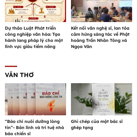
Dự thảo Luật Phát triển
Kết nối văn nghệ sĩ, lan tỏa
công nghiệp văn hóa: Tạo
cảm hứng sáng tác về Phật
hành lang pháp lý cho một
hoàng Trần Nhân Tông và
lĩnh vực giàu tiềm năng
Ngọa Vân
VĂN THƠ
“Báo chí nuôi dưỡng lòng
Ghi chép của một bác sĩ
tin”- Bản lĩnh và trí tuệ nhà
ghép tạng
báo chiến sĩ