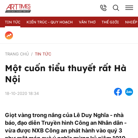
TIN TỨC
KIẾN TRÚC - QUY HOẠCH
VĂN THƠ
THẾ GIỚI
NHIẾP
TRANG CHỦ
TIN TỨC
Một cuốn tiểu thuyết rất Hà
Nội
18-10-2020 18:34
Giọt vàng trong nắng của Lê Duy Nghĩa - nhà
báo, đạo diễn Truyền hình Công an Nhân dân -
vừa được NXB Công an phát hành vào quý 3