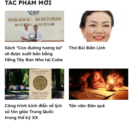
TÁC PHẨM MỚI
Sách "Con đường tương lai"
Thơ Bùi Biên Linh
sẽ được xuất bản bằng
tiếng Tây Ban Nha tại Cuba
Công trình kinh điển về lịch
Tản văn: Đèn quê
sử tôn giáo Trung Quốc
trong thế kỷ XX