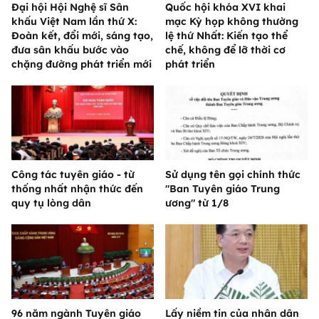
Đại hội Hội Nghệ sĩ Sân
Quốc hội khóa XVI khai
khấu Việt Nam lần thứ X:
mạc Kỳ họp không thường
Đoàn kết, đổi mới, sáng tạo,
lệ thứ Nhất: Kiến tạo thể
đưa sân khấu bước vào
chế, không để lỡ thời cơ
chặng đường phát triển mới
phát triển
Công tác tuyên giáo - từ
Sử dụng tên gọi chính thức
thống nhất nhận thức đến
"Ban Tuyên giáo Trung
quy tụ lòng dân
ương" từ 1/8
96 năm ngành Tuyên giáo
Lấy niềm tin của nhân dân