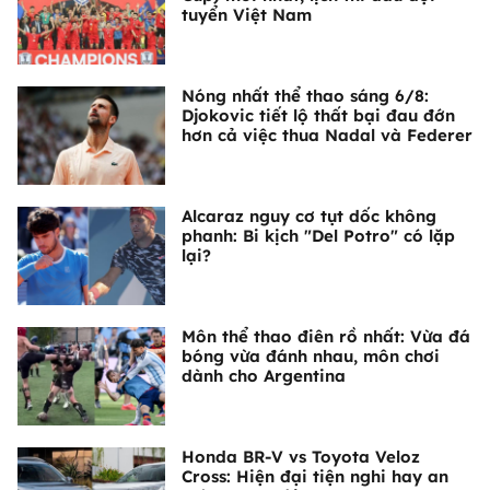
tuyển Việt Nam
Nóng nhất thể thao sáng 6/8:
Djokovic tiết lộ thất bại đau đớn
hơn cả việc thua Nadal và Federer
Alcaraz nguy cơ tụt dốc không
phanh: Bi kịch "Del Potro" có lặp
lại?
Môn thể thao điên rồ nhất: Vừa đá
bóng vừa đánh nhau, môn chơi
dành cho Argentina
Honda BR-V vs Toyota Veloz
Cross: Hiện đại tiện nghi hay an