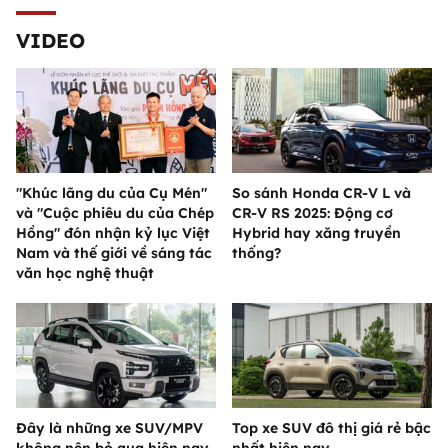
VIDEO
"Khúc lãng du của Cụ Mén"
So sánh Honda CR-V L và
và "Cuộc phiêu du của Chép
CR-V RS 2025: Động cơ
Hồng" đón nhận kỷ lục Việt
Hybrid hay xăng truyền
Nam và thế giới về sáng tác
thống?
văn học nghệ thuật
Đây là những xe SUV/MPV
Top xe SUV đô thị giá rẻ bậc
không nên bỏ qua hiện nay
nhất hiện nay