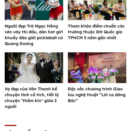
Người đẹp Trà Ngọc Hằng
Tham khảo điểm chuẩn các
vén váy thi đấu, dàn hot girl
trường thuộc ĐH Quốc gia
khuấy đảo giải pickleball có
TPHCM 3 năm gần nhất
Quang Dương
Vợ đẹp của Văn Thanh kể
Đặc sắc chương trình Giao
chuyện tình cổ tích, tiết lộ
lưu nghệ thuật “Lời ca dâng
chuyện "thầm kín" giữa 2
Bác”
người