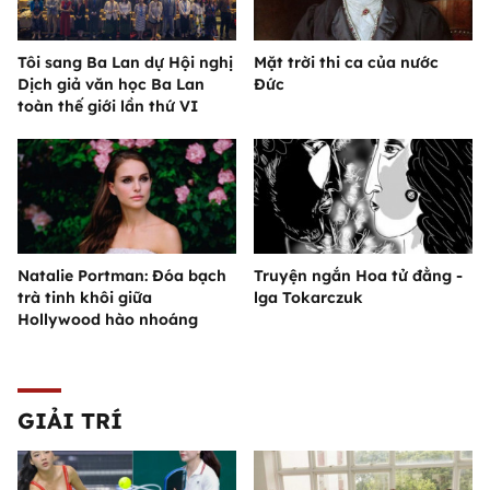
Tôi sang Ba Lan dự Hội nghị
Mặt trời thi ca của nước
Dịch giả văn học Ba Lan
Đức
toàn thế giới lần thứ VI
Natalie Portman: Đóa bạch
Truyện ngắn Hoa tử đằng -
trà tinh khôi giữa
lga Tokarczuk
Hollywood hào nhoáng
GIẢI TRÍ