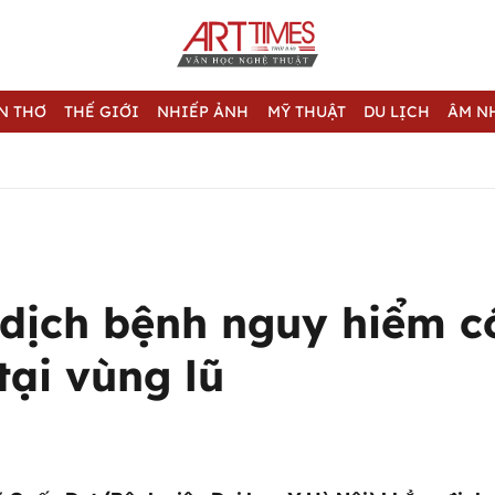
N THƠ
THẾ GIỚI
NHIẾP ẢNH
MỸ THUẬT
DU LỊCH
ÂM N
dịch bệnh nguy hiểm c
tại vùng lũ