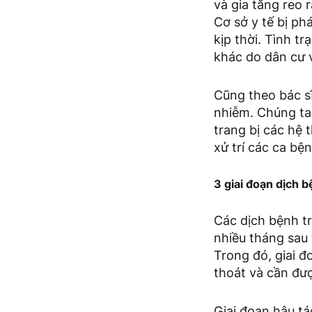
và gia tăng reo 
Cơ sở y tế bị ph
kịp thời. Tình t
khác do dân cư v
Cũng theo bác sĩ
nhiễm. Chúng ta
trang bị các hệ 
xử trí các ca bện
3 giai đoạn dịch b
Các dịch bệnh tr
nhiều tháng sau 
Trong đó, giai đ
thoát và cần đượ
Giai đoạn hậu tá