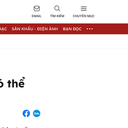
EMAIL
TÌM KIẾM
CHUYÊN MỤC
HẠC
SÂN KHẤU - ĐIỆN ẢNH
BẠN ĐỌC
ó thể