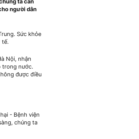
 chúng ta cần
cho người dân
 Trung. Sức khỏe
 tế.
Hà Nội, nhận
p trong nước.
không được điều
hại - Bệnh viện
 sàng, chúng ta