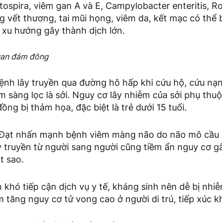
ospira, viêm gan A và E, Campylobacter enteritis, Ro
g vết thương, tai mũi họng, viêm da, kết mạc có th
xu hướng gây thành dịch lớn.
quan đám đông
ệnh lây truyền qua đường hô hấp khi cứu hộ, cứu nạn
m sàng lọc là sởi. Nguy cơ lây nhiễm của sởi phụ thuộ
ồng bị thảm họa, đặc biệt là trẻ dưới 15 tuổi.
ĩ Đạt nhấn mạnh bệnh viêm màng não do não mô cầu 
y truyền từ người sang người cũng tiềm ẩn nguy cơ g
t sao.
n khó tiếp cận dịch vụ y tế, kháng sinh nên dễ bị nhi
m tăng nguy cơ tử vong cao ở người di trú, tiếp xúc k