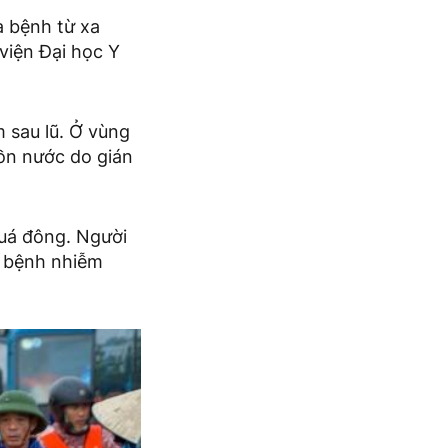
a bệnh từ xa
 viện Đại học Y
m sau lũ. Ở vùng
uồn nước do gián
quá đông. Người
c bệnh nhiễm