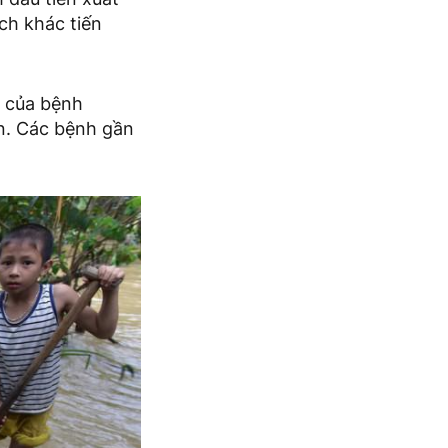
ch khác tiến
g của bệnh
ện. Các bệnh gần