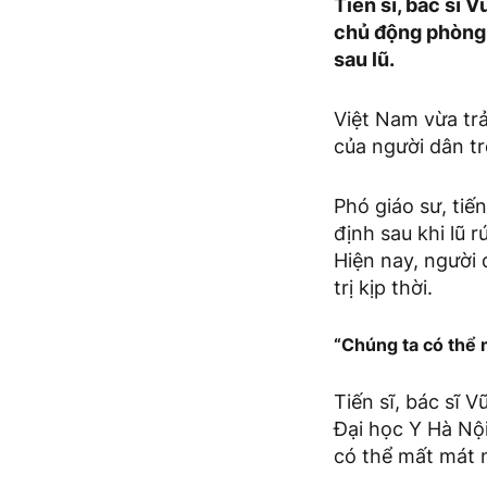
Tiến sĩ, bác sĩ 
chủ động phòng,
sau lũ.
Việt Nam vừa trả
của người dân t
Phó giáo sư, tiế
định sau khi lũ r
Hiện nay, người
trị kịp thời.
“Chúng ta có thể 
Tiến sĩ, bác sĩ 
Đại học Y Hà Nội
có thể mất mát n