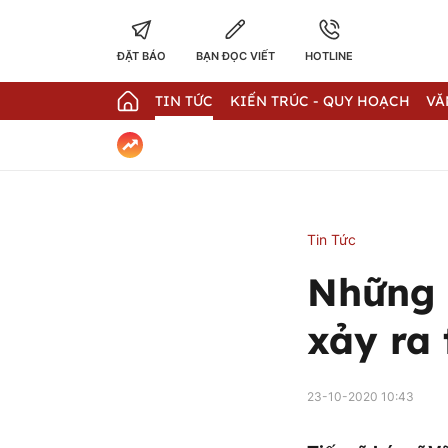
ĐẶT BÁO
BẠN ĐỌC VIẾT
HOTLINE
TIN TỨC
KIẾN TRÚC - QUY HOẠCH
VĂ
Tin Tức
Những 
xảy ra 
23-10-2020 10:43