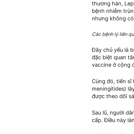
thương hàn, Lept
bệnh nhiễm trùn
nhưng không có 
Các bệnh lý liên 
Đây chủ yếu là b
đặc biệt quan tâ
vaccine ở cộng đ
Cùng đó, tiến s
meningitides) lâ
được theo dõi sá
Sau lũ, người dâ
cấp. Điều này là