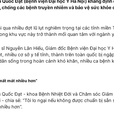
Vũ Quốc Đạt (Bệnh viện Đại học Y Hà Nội) khẳng định
 chống các bệnh truyền nhiễm và bảo vệ sức khỏe 
i qua nhiều đợt lũ lụt nghiêm trọng tại các tỉnh miền
rong khu vực này trở thành mối quan tâm với ngành y
n sĩ Nguyễn Lân Hiếu, Giám đốc Bệnh viện Đại học Y 
út, nhiều cơ sở y tế tỉnh, thành trên toàn quốc bị ngậ
 dân sống trong hoàn cảnh khó khăn, nhiều ca bệnh 
mất mát nhiều hơn”
Vũ Quốc Đạt - khoa Bệnh Nhiệt Đới và Chăm sóc Giảm 
 - chia sẻ: “Tôi lo ngại nếu không được chuẩn bị sẵn
hiều hơn”.