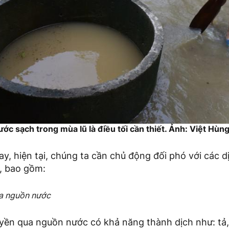
c sạch trong mùa lũ là điều tối cần thiết. Ảnh: Việt Hùng
ay, hiện tại, chúng ta cần chủ động đối phó với các 
ũ, bao gồm:
ua nguồn nước
yền qua nguồn nước có khả năng thành dịch như: tả, 