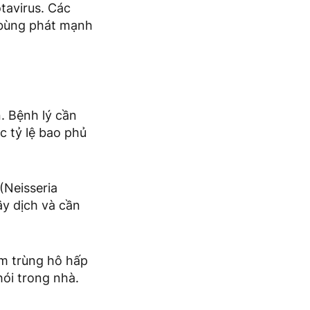
tavirus. Các
ể bùng phát mạnh
. Bệnh lý cần
c tỷ lệ bao phủ
(Neisseria
ây dịch và cần
ễm trùng hô hấp
hói trong nhà.