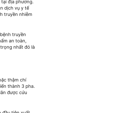
t tại địa phương.
n dịch vụ y tế
ệnh truyền nhiễm
 bệnh truyền
hẩm an toàn,
trọng nhất đó là
hoặc thậm chí
iến thành 3 pha.
 dân được cứu
 đầu tiên xuất