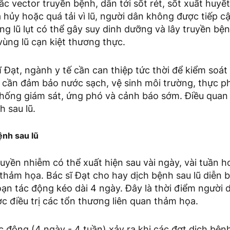
rắc vector truyền bệnh, dẫn tới sốt rét, sốt xuất huyế
á hủy hoặc quá tải vì lũ, người dân không được tiếp cậ
rạng lũ lụt có thể gây suy dinh dưỡng và lây truyền b
ùng lũ cạn kiệt thương thực.
 Đạt, ngành y tế cần can thiệp tức thời để kiểm soát
 cần đảm bảo nước sạch, vệ sinh môi trường, thực p
thống giám sát, ứng phó và cảnh báo sớm. Điều quan 
h sau lũ.
ệnh sau lũ
uyền nhiễm có thể xuất hiện sau vài ngày, vài tuần 
thảm họa. Bác sĩ Đạt cho hay dịch bệnh sau lũ diễn b
oạn tác động kéo dài 4 ngày. Đây là thời điểm người
c điều trị các tổn thương liên quan thảm họa.
c động (4 ngày - 4 tuần) xảy ra khi các đợt dịch bệnh