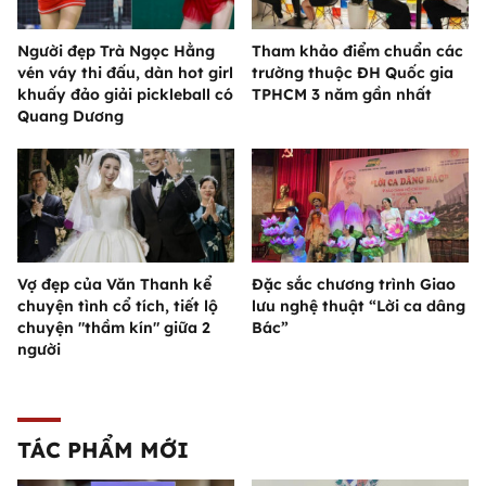
Người đẹp Trà Ngọc Hằng
Tham khảo điểm chuẩn các
vén váy thi đấu, dàn hot girl
trường thuộc ĐH Quốc gia
khuấy đảo giải pickleball có
TPHCM 3 năm gần nhất
Quang Dương
Vợ đẹp của Văn Thanh kể
Đặc sắc chương trình Giao
chuyện tình cổ tích, tiết lộ
lưu nghệ thuật “Lời ca dâng
chuyện "thầm kín" giữa 2
Bác”
người
TÁC PHẨM MỚI