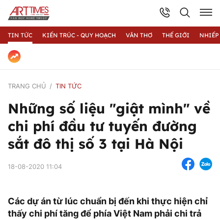
TIN TỨC
KIẾN TRÚC - QUY HOẠCH
VĂN THƠ
THẾ GIỚI
NHIẾP
TRANG CHỦ
TIN TỨC
Những số liệu "giật mình" về
chi phí đầu tư tuyến đường
sắt đô thị số 3 tại Hà Nội
18-08-2020 11:04
Các dự án từ lúc chuẩn bị đến khi thực hiện chỉ
thấy chi phí tăng để phía Việt Nam phải chi trả