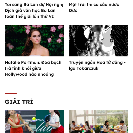
Tôi sang Ba Lan dự Hội nghị
Mặt trời thi ca của nước
Dịch giả văn học Ba Lan
Đức
toàn thế giới lần thứ VI
Natalie Portman: Đóa bạch
Truyện ngắn Hoa tử đằng -
trà tinh khôi giữa
lga Tokarczuk
Hollywood hào nhoáng
GIẢI TRÍ