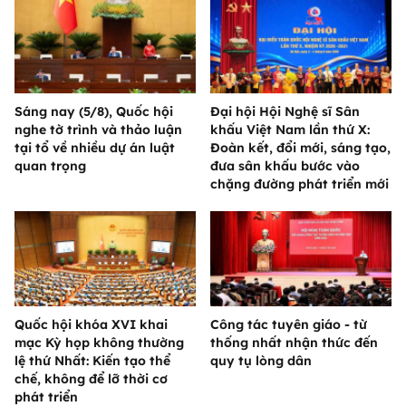
Sáng nay (5/8), Quốc hội
Đại hội Hội Nghệ sĩ Sân
nghe tờ trình và thảo luận
khấu Việt Nam lần thứ X:
tại tổ về nhiều dự án luật
Đoàn kết, đổi mới, sáng tạo,
quan trọng
đưa sân khấu bước vào
chặng đường phát triển mới
Quốc hội khóa XVI khai
Công tác tuyên giáo - từ
mạc Kỳ họp không thường
thống nhất nhận thức đến
lệ thứ Nhất: Kiến tạo thể
quy tụ lòng dân
chế, không để lỡ thời cơ
phát triển