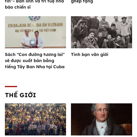
tin”- Bản lĩnh và trí tuệ nhà
ghép tạng
báo chiến sĩ
Sách "Con đường tương lai"
Tình bạn văn giới
sẽ được xuất bản bằng
tiếng Tây Ban Nha tại Cuba
THẾ GIỚI