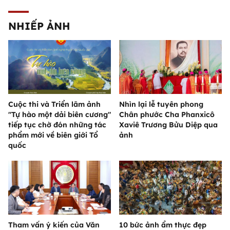
NHIẾP ẢNH
Cuộc thi và Triển lãm ảnh
Nhìn lại lễ tuyên phong
"Tự hào một dải biên cương"
Chân phước Cha Phanxicô
tiếp tục chờ đón những tác
Xaviê Trương Bửu Diệp qua
phẩm mới về biên giới Tổ
ảnh
quốc
Tham vấn ý kiến của Văn
10 bức ảnh ẩm thực đẹp