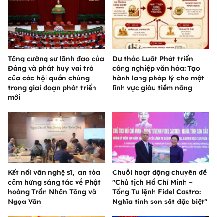
Tăng cường sự lãnh đạo của
Dự thảo Luật Phát triển
Đảng và phát huy vai trò
công nghiệp văn hóa: Tạo
của các hội quần chúng
hành lang pháp lý cho một
trong giai đoạn phát triển
lĩnh vực giàu tiềm năng
mới
Kết nối văn nghệ sĩ, lan tỏa
Chuỗi hoạt động chuyên đề
cảm hứng sáng tác về Phật
"Chủ tịch Hồ Chí Minh –
hoàng Trần Nhân Tông và
Tổng Tư lệnh Fidel Castro:
Ngọa Vân
Nghĩa tình son sắt đặc biệt"