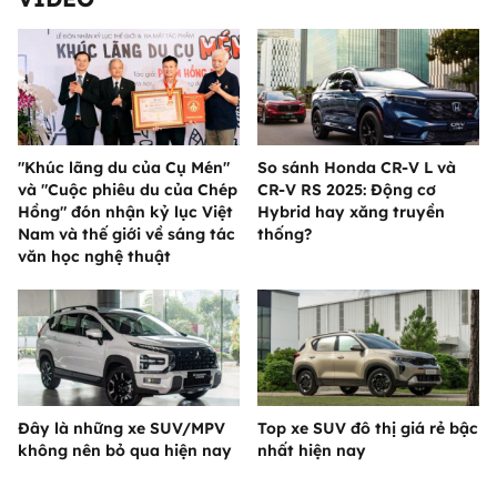
"Khúc lãng du của Cụ Mén"
So sánh Honda CR-V L và
và "Cuộc phiêu du của Chép
CR-V RS 2025: Động cơ
Hồng" đón nhận kỷ lục Việt
Hybrid hay xăng truyền
Nam và thế giới về sáng tác
thống?
văn học nghệ thuật
Đây là những xe SUV/MPV
Top xe SUV đô thị giá rẻ bậc
không nên bỏ qua hiện nay
nhất hiện nay