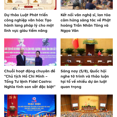
Dự thảo Luật Phát triển
Kết nối văn nghệ sĩ, lan tỏa
công nghiệp văn hóa: Tạo
cảm hứng sáng tác về Phật
hành lang pháp lý cho một
hoàng Trần Nhân Tông và
lĩnh vực giàu tiềm năng
Ngọa Vân
Chuỗi hoạt động chuyên đề
Sáng nay (5/8), Quốc hội
"Chủ tịch Hồ Chí Minh –
nghe tờ trình và thảo luận
Tổng Tư lệnh Fidel Castro:
tại tổ về nhiều dự án luật
Nghĩa tình son sắt đặc biệt"
quan trọng