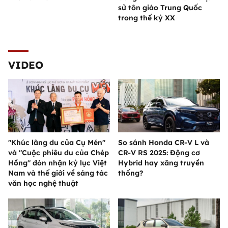
sử tôn giáo Trung Quốc
trong thế kỷ XX
VIDEO
"Khúc lãng du của Cụ Mén"
So sánh Honda CR-V L và
và "Cuộc phiêu du của Chép
CR-V RS 2025: Động cơ
Hồng" đón nhận kỷ lục Việt
Hybrid hay xăng truyền
Nam và thế giới về sáng tác
thống?
văn học nghệ thuật