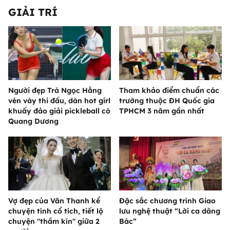
GIẢI TRÍ
Người đẹp Trà Ngọc Hằng
Tham khảo điểm chuẩn các
vén váy thi đấu, dàn hot girl
trường thuộc ĐH Quốc gia
khuấy đảo giải pickleball có
TPHCM 3 năm gần nhất
Quang Dương
Vợ đẹp của Văn Thanh kể
Đặc sắc chương trình Giao
chuyện tình cổ tích, tiết lộ
lưu nghệ thuật “Lời ca dâng
chuyện "thầm kín" giữa 2
Bác”