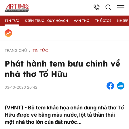
TIN TỨC
KIẾN TRÚC - QUY HOẠCH
VĂN THƠ
THẾ GIỚI
NHIẾP
TRANG CHỦ
TIN TỨC
Phát hành tem bưu chính về
nhà thơ Tố Hữu
03-10-2020 20:42
(VHNT) - Bộ tem khắc họa chân dung nhà thơ Tố
Hữu được vẽ bằng màu nước, lột tả thần thái
một nhà thơ lớn của đất nước...