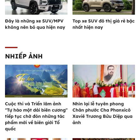
Đây là những xe SUV/MPV
Top xe SUV đô thị giá rẻ bậc
không nên bỏ qua hiện nay
nhất hiện nay
NHIẾP ẢNH
Cuộc thi và Triển lãm ảnh
Nhìn lại lễ tuyên phong
"Tự hào một dải biên cương"
Chân phước Cha Phanxicô
tiếp tục chờ đón những tác
Xaviê Trương Bửu Diệp qua
phẩm mới về biên giới Tổ
ảnh
quốc