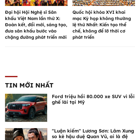
Đại hội Hội Nghệ sĩ Sân
Quốc hội khóa XVI khai
khấu Việt Nam lần thứ X:
mạc Kỳ họp không thường
Đoàn kết, đổi mới, sáng tạo,
lệ thứ Nhất: Kiến tạo thể
đưa sân khấu bước vào
chế, không để lỡ thời cơ
chặng đường phát triển mới
phát triển
TIN MỚI NHẤT
Ford triệu hồi 80.000 xe SUV vì lỗi
ghế lái tại Mỹ
"Luận kiếm" Lương Sơn: Lâm Xung
so kè hậu duệ Quan Vũ, ai là đệ