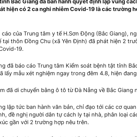
tỉnh Bắc Giang đã ban hành quyết định lập vùng cách
át hiện có 2 ca nghi nhiễm Covid-19 là các trường h
o cáo của Trung tâm y tế H.Sơn Động (Bắc Giang), ng
ế tại thôn Đồng Chu (xã Yên Định) đã phát hiện 2 trư
Covid-19.
 đã báo cáo Trung tâm Kiểm soát bệnh tật tỉnh Bắc
đã lấy mẫu xét nghiệm ngay trong đêm 4.8, hiện đang
ễm đã di chuyển bằng ô tô từ Đà Nẵng về Bắc Giang n
 lập tức ban hành văn bản, chỉ đạo tới các cơ qua
, đề nghị người dân tự cách ly tại nhà, phân loại cá
p xúc gần với 2 trường hợp nêu trên.