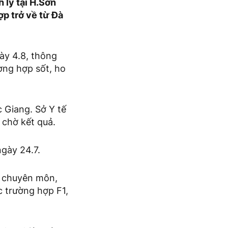
 ly tại H.Sơn
ợp trở về từ Đà
ày 4.8, thông
ờng hợp sốt, ho
 Giang. Sở Y tế
 chờ kết quả.
gày 24.7.
n chuyên môn,
c trường hợp F1,