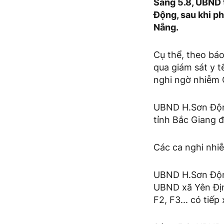
Sáng 5.8, UBND 
Động, sau khi ph
Nẵng.
Cụ thể, theo bá
qua giám sát y t
nghi ngờ nhiễm 
UBND H.Sơn Động
tỉnh Bắc Giang 
Các ca nghi nhi
UBND H.Sơn Động
UBND xã Yên Định
F2, F3... có tiế