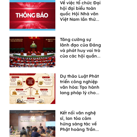
Về việc tổ chức Đại
hội đại biểu toàn
quốc Hội Nhà văn
Việt Nam lần thứ
XI
Tăng cường sự
lãnh đạo của Đảng
và phát huy vai trò
của các hội quần
chúng trong giai
đoạn phát triển
mới
Dự thảo Luật Phát
triển công nghiệp
văn hóa: Tạo hành
lang pháp lý cho
một lĩnh vực giàu
tiềm năng
Kết nối văn nghệ
sĩ, lan tỏa cảm
hứng sáng tác về
Phật hoàng Trần
Nhân Tông và