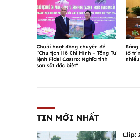
Chuỗi hoạt động chuyên đề
Sáng 
"Chủ tịch Hồ Chí Minh – Tổng Tư
tờ trì
lệnh Fidel Castro: Nghĩa tình
nhiều
son sắt đặc biệt"
TIN MỚI NHẤT
Clip: