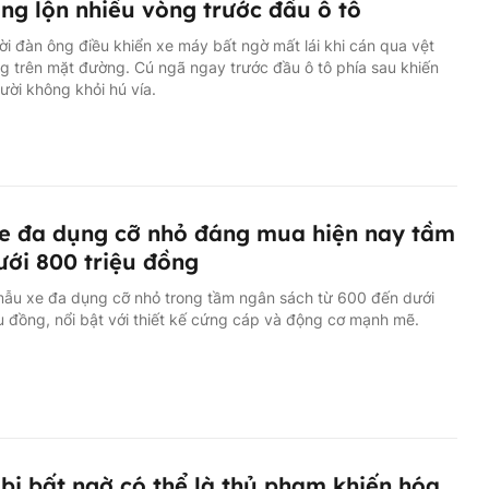
ng lộn nhiều vòng trước đầu ô tô
i đàn ông điều khiển xe máy bất ngờ mất lái khi cán qua vệt
g trên mặt đường. Cú ngã ngay trước đầu ô tô phía sau khiến
ười không khỏi hú vía.
e đa dụng cỡ nhỏ đáng mua hiện nay tầm
ưới 800 triệu đồng
mẫu xe đa dụng cỡ nhỏ trong tầm ngân sách từ 600 đến dưới
u đồng, nổi bật với thiết kế cứng cáp và động cơ mạnh mẽ.
 bị bất ngờ có thể là thủ phạm khiến hóa