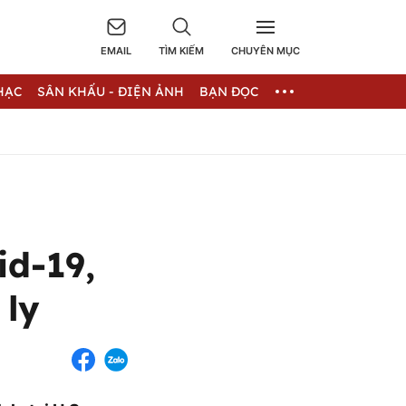
EMAIL
TÌM KIẾM
CHUYÊN MỤC
HẠC
SÂN KHẤU - ĐIỆN ẢNH
BẠN ĐỌC
id-19,
 ly