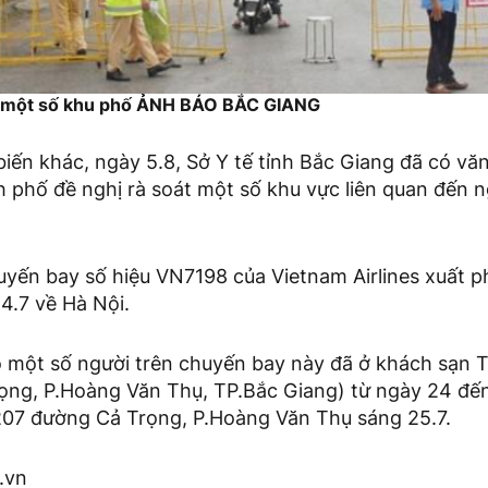
y một số khu phố ẢNH BÁO BẮC GIANG
biến khác, ngày 5.8, Sở Y tế tỉnh Bắc Giang đã có v
 phố đề nghị rà soát một số khu vực liên quan đến n
uyến bay số hiệu VN7198 của Vietnam Airlines xuất 
24.7 về Hà Nội.
ó một số người trên chuyến bay này đã ở khách sạn T
ọng, P.Hoàng Văn Thụ, TP.Bắc Giang) từ ngày 24 đến
07 đường Cả Trọng, P.Hoàng Văn Thụ sáng 25.7.
.vn