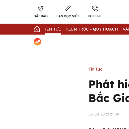
ĐẶT BÁO
BẠN ĐỌC VIẾT
HOTLINE
TIN TỨC
KIẾN TRÚC - QUY HOẠCH
VĂ
Tin Tức
Phát hi
Bắc Gia
05-08-2020 21:36