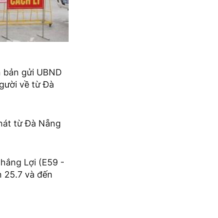
ăn bản gửi UBND
gười về từ Đà
phát từ Đà Nẵng
hắng Lợi (E59 -
 25.7 và đến