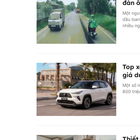
đàn ô
Một ngườ
dầu loan
nhiều ng
Top x
giá d
Một số 
800 triệ
Thiết