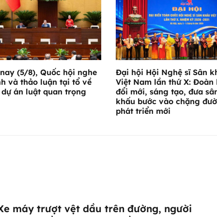
nay (5/8), Quốc hội nghe
Đại hội Hội Nghệ sĩ Sân k
nh và thảo luận tại tổ về
Việt Nam lần thứ X: Đoàn 
 dự án luật quan trọng
đổi mới, sáng tạo, đưa sâ
khấu bước vào chặng đư
phát triển mới
 Xe máy trượt vệt dầu trên đường, người