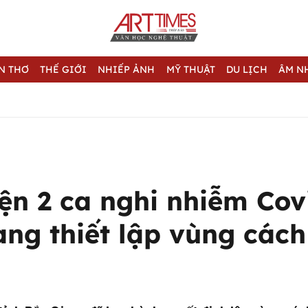
N THƠ
THẾ GIỚI
NHIẾP ẢNH
MỸ THUẬT
DU LỊCH
ÂM N
ện 2 ca nghi nhiễm Cov
ng thiết lập vùng cách