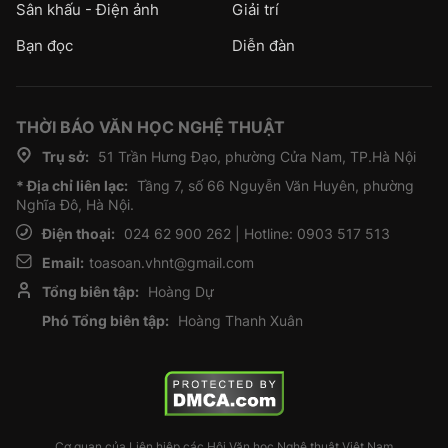
Sân khấu - Điện ảnh
Giải trí
Bạn đọc
Diễn đàn
THỜI BÁO VĂN HỌC NGHỆ THUẬT
Trụ sở:
51 Trần Hưng Đạo, phường Cửa Nam, TP.Hà Nội
* Địa chỉ liên lạc:
Tầng 7, số 66 Nguyễn Văn Huyên, phường
Nghĩa Đô, Hà Nội.
Điện thoại:
024 62 900 262 | Hotline: 0903 517 513
Email:
toasoan.vhnt@gmail.com
Tổng biên tập:
Hoàng Dự
Phó Tổng biên tập:
Hoàng Thanh Xuân
Cơ quan của Liên hiệp các Hội Văn học Nghệ thuật Việt Nam