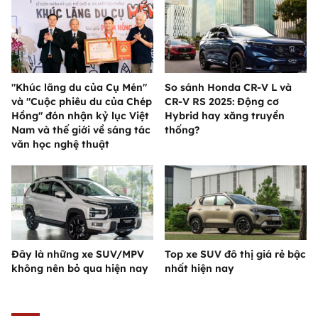
"Khúc lãng du của Cụ Mén"
So sánh Honda CR-V L và
và "Cuộc phiêu du của Chép
CR-V RS 2025: Động cơ
Hồng" đón nhận kỷ lục Việt
Hybrid hay xăng truyền
Nam và thế giới về sáng tác
thống?
văn học nghệ thuật
Đây là những xe SUV/MPV
Top xe SUV đô thị giá rẻ bậc
không nên bỏ qua hiện nay
nhất hiện nay