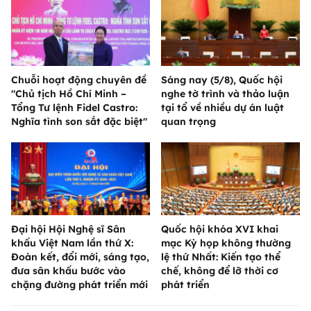
Chuỗi hoạt động chuyên đề
Sáng nay (5/8), Quốc hội
"Chủ tịch Hồ Chí Minh –
nghe tờ trình và thảo luận
Tổng Tư lệnh Fidel Castro:
tại tổ về nhiều dự án luật
Nghĩa tình son sắt đặc biệt"
quan trọng
Đại hội Hội Nghệ sĩ Sân
Quốc hội khóa XVI khai
khấu Việt Nam lần thứ X:
mạc Kỳ họp không thường
Đoàn kết, đổi mới, sáng tạo,
lệ thứ Nhất: Kiến tạo thể
đưa sân khấu bước vào
chế, không để lỡ thời cơ
chặng đường phát triển mới
phát triển