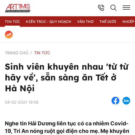
TIN TỨC
KIẾN TRÚC - QUY HOẠCH
VĂN THƠ
THẾ GIỚI
NHIẾP
TRANG CHỦ
TIN TỨC
Sinh viên khuyên nhau 'từ từ
hãy về', sẵn sàng ăn Tết ở
Hà Nội
04-02-2021 19:56
Nghe tin Hải Dương liên tục có ca nhiễm Covid-
19, Trí An nóng ruột gọi điện cho mẹ. Mẹ khuyên