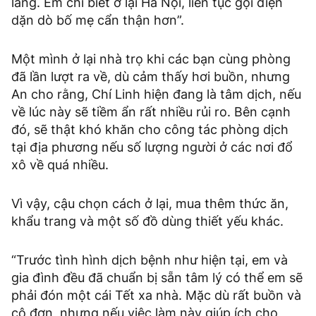
lắng. Em chỉ biết ở lại Hà Nội, liên tục gọi điện
dặn dò bố mẹ cẩn thận hơn”.
Một mình ở lại nhà trọ khi các bạn cùng phòng
đã lần lượt ra về, dù cảm thấy hơi buồn, nhưng
An cho rằng, Chí Linh hiện đang là tâm dịch, nếu
về lúc này sẽ tiềm ẩn rất nhiều rủi ro. Bên cạnh
đó, sẽ thật khó khăn cho công tác phòng dịch
tại địa phương nếu số lượng người ở các nơi đổ
xô về quá nhiều.
Vì vậy, cậu chọn cách ở lại, mua thêm thức ăn,
khẩu trang và một số đồ dùng thiết yếu khác.
“Trước tình hình dịch bệnh như hiện tại, em và
gia đình đều đã chuẩn bị sẵn tâm lý có thể em sẽ
phải đón một cái Tết xa nhà. Mặc dù rất buồn và
cô đơn, nhưng nếu việc làm này giúp ích cho