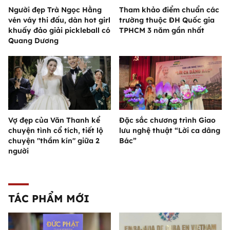
Người đẹp Trà Ngọc Hằng
Tham khảo điểm chuẩn các
vén váy thi đấu, dàn hot girl
trường thuộc ĐH Quốc gia
khuấy đảo giải pickleball có
TPHCM 3 năm gần nhất
Quang Dương
Vợ đẹp của Văn Thanh kể
Đặc sắc chương trình Giao
chuyện tình cổ tích, tiết lộ
lưu nghệ thuật “Lời ca dâng
chuyện "thầm kín" giữa 2
Bác”
người
TÁC PHẨM MỚI