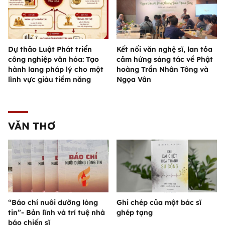
Dự thảo Luật Phát triển
Kết nối văn nghệ sĩ, lan tỏa
công nghiệp văn hóa: Tạo
cảm hứng sáng tác về Phật
hành lang pháp lý cho một
hoàng Trần Nhân Tông và
lĩnh vực giàu tiềm năng
Ngọa Vân
VĂN THƠ
“Báo chí nuôi dưỡng lòng
Ghi chép của một bác sĩ
tin”- Bản lĩnh và trí tuệ nhà
ghép tạng
báo chiến sĩ