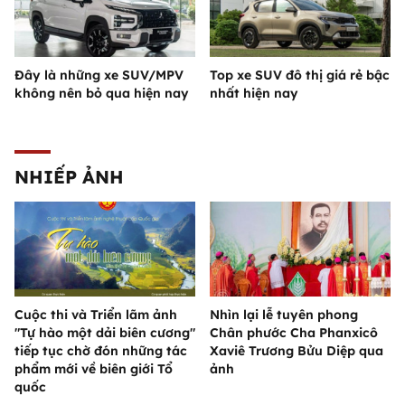
Đây là những xe SUV/MPV
Top xe SUV đô thị giá rẻ bậc
không nên bỏ qua hiện nay
nhất hiện nay
NHIẾP ẢNH
Cuộc thi và Triển lãm ảnh
Nhìn lại lễ tuyên phong
"Tự hào một dải biên cương"
Chân phước Cha Phanxicô
tiếp tục chờ đón những tác
Xaviê Trương Bửu Diệp qua
phẩm mới về biên giới Tổ
ảnh
quốc