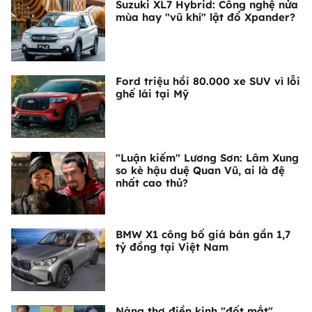
Suzuki XL7 Hybrid: Công nghệ nửa
mùa hay "vũ khí" lật đổ Xpander?
Ford triệu hồi 80.000 xe SUV vì lỗi
ghế lái tại Mỹ
"Luận kiếm" Lương Sơn: Lâm Xung
so kè hậu duệ Quan Vũ, ai là đệ
nhất cao thủ?
BMW X1 công bố giá bán gần 1,7
tỷ đồng tại Việt Nam
Nàng thơ điền kinh "đốt mắt"