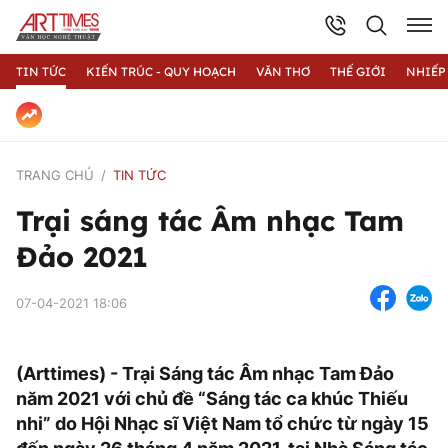
TIN TỨC
KIẾN TRÚC - QUY HOẠCH
VĂN THƠ
THẾ GIỚI
NHIẾP
TRANG CHỦ
TIN TỨC
Trại sáng tác Âm nhạc Tam
Đảo 2021
07-04-2021 18:06
(Arttimes) - Trại Sáng tác Âm nhạc Tam Đảo
năm 2021 với chủ đề “Sáng tác ca khúc Thiếu
nhi” do Hội Nhạc sĩ Việt Nam tổ chức từ ngày 15