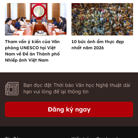
Tham vấn ý kiến của Văn
10 bức ảnh ẩm thực đẹp
phòng UNESCO tại Việt
nhất năm 2026
Nam về Đề án Thành phố
Nhiếp ảnh Việt Nam
Bạn đọc đặt Thời báo Văn học Nghệ thuật dài
hạn vui lòng để lại thông tin
Đăng ký ngay