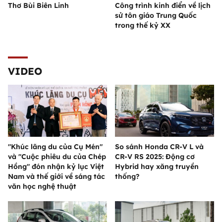
Thơ Bùi Biên Linh
Công trình kinh điển về lịch
sử tôn giáo Trung Quốc
trong thế kỷ XX
VIDEO
"Khúc lãng du của Cụ Mén"
So sánh Honda CR-V L và
và "Cuộc phiêu du của Chép
CR-V RS 2025: Động cơ
Hồng" đón nhận kỷ lục Việt
Hybrid hay xăng truyền
Nam và thế giới về sáng tác
thống?
văn học nghệ thuật