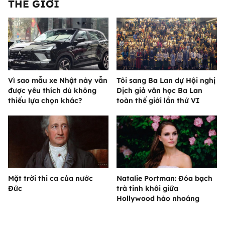
THẾ GIỚI
Vì sao mẫu xe Nhật này vẫn
Tôi sang Ba Lan dự Hội nghị
được yêu thích dù không
Dịch giả văn học Ba Lan
thiếu lựa chọn khác?
toàn thế giới lần thứ VI
Mặt trời thi ca của nước
Natalie Portman: Đóa bạch
Đức
trà tinh khôi giữa
Hollywood hào nhoáng