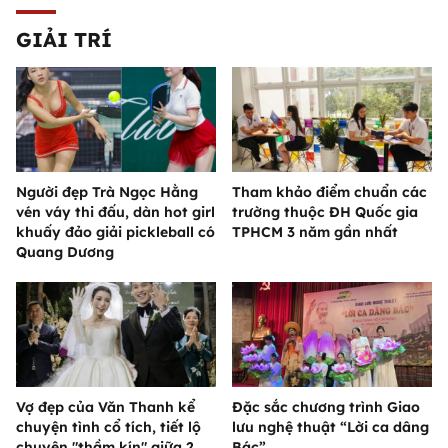
GIẢI TRÍ
Người đẹp Trà Ngọc Hằng
Tham khảo điểm chuẩn các
vén váy thi đấu, dàn hot girl
trường thuộc ĐH Quốc gia
khuấy đảo giải pickleball có
TPHCM 3 năm gần nhất
Quang Dương
Vợ đẹp của Văn Thanh kể
Đặc sắc chương trình Giao
chuyện tình cổ tích, tiết lộ
lưu nghệ thuật “Lời ca dâng
chuyện "thầm kín" giữa 2
Bác”