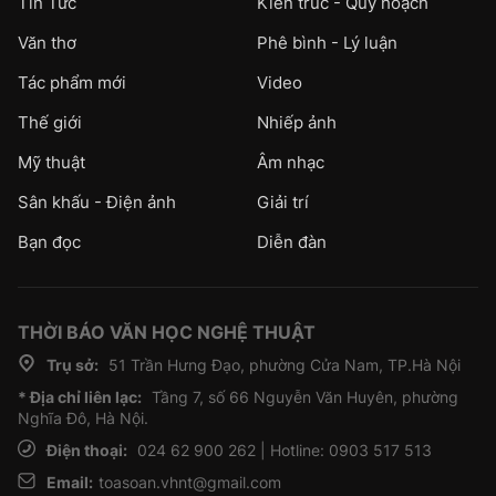
Tin Tức
Kiến trúc - Quy hoạch
Văn thơ
Phê bình - Lý luận
Tác phẩm mới
Video
Thế giới
Nhiếp ảnh
Mỹ thuật
Âm nhạc
Sân khấu - Điện ảnh
Giải trí
Bạn đọc
Diễn đàn
THỜI BÁO VĂN HỌC NGHỆ THUẬT
Trụ sở:
51 Trần Hưng Đạo, phường Cửa Nam, TP.Hà Nội
* Địa chỉ liên lạc:
Tầng 7, số 66 Nguyễn Văn Huyên, phường
Nghĩa Đô, Hà Nội.
Điện thoại:
024 62 900 262 | Hotline: 0903 517 513
Email:
toasoan.vhnt@gmail.com