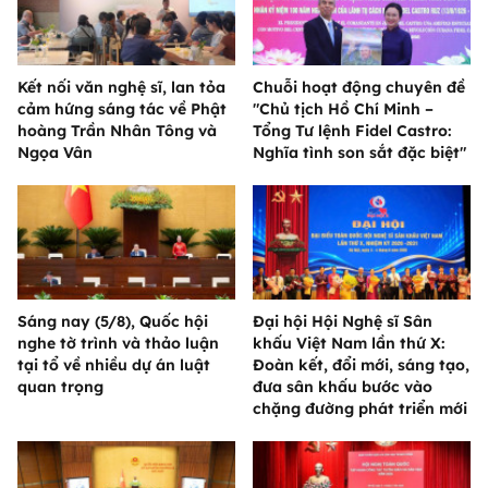
Kết nối văn nghệ sĩ, lan tỏa
Chuỗi hoạt động chuyên đề
cảm hứng sáng tác về Phật
"Chủ tịch Hồ Chí Minh –
hoàng Trần Nhân Tông và
Tổng Tư lệnh Fidel Castro:
Ngọa Vân
Nghĩa tình son sắt đặc biệt"
Sáng nay (5/8), Quốc hội
Đại hội Hội Nghệ sĩ Sân
nghe tờ trình và thảo luận
khấu Việt Nam lần thứ X:
tại tổ về nhiều dự án luật
Đoàn kết, đổi mới, sáng tạo,
quan trọng
đưa sân khấu bước vào
chặng đường phát triển mới