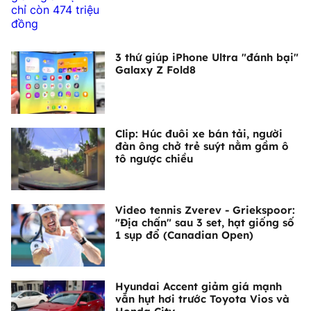
3 thứ giúp iPhone Ultra "đánh bại"
Galaxy Z Fold8
Clip: Húc đuôi xe bán tải, người
đàn ông chở trẻ suýt nằm gầm ô
tô ngược chiều
Video tennis Zverev - Griekspoor:
"Địa chấn" sau 3 set, hạt giống số
1 sụp đổ (Canadian Open)
Hyundai Accent giảm giá mạnh
vẫn hụt hơi trước Toyota Vios và