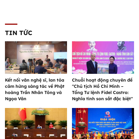
TIN TỨC
Kết nối văn nghệ sĩ, lan tỏa
Chuỗi hoạt động chuyên đề
cảm hứng sáng tác về Phật
"Chủ tịch Hồ Chí Minh –
hoàng Trần Nhân Tông và
Tổng Tư lệnh Fidel Castro:
Ngọa Vân
Nghĩa tình son sắt đặc biệt"