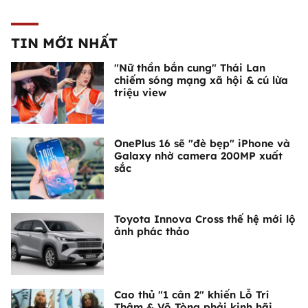
TIN MỚI NHẤT
"Nữ thần bắn cung" Thái Lan
chiếm sóng mạng xã hội & cú lừa
triệu view
OnePlus 16 sẽ "đè bẹp" iPhone và
Galaxy nhờ camera 200MP xuất
sắc
Toyota Innova Cross thế hệ mới lộ
ảnh phác thảo
Cao thủ "1 cân 2" khiến Lỗ Trí
Thâm & Võ Tòng phải kinh hãi