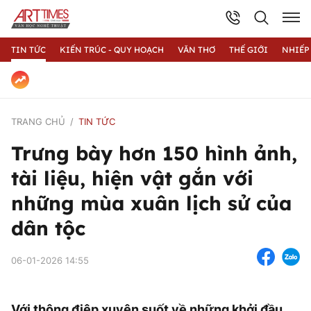
TIN TỨC
KIẾN TRÚC - QUY HOẠCH
VĂN THƠ
THẾ GIỚI
NHIẾP
TRANG CHỦ
TIN TỨC
Trưng bày hơn 150 hình ảnh,
tài liệu, hiện vật gắn với
những mùa xuân lịch sử của
dân tộc
06-01-2026 14:55
Với thông điệp xuyên suốt về những khởi đầu