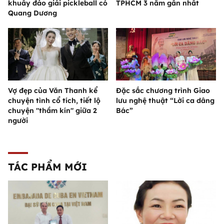
khuấy đảo giải pickleball có
TPHCM 3 năm gần nhất
Quang Dương
Vợ đẹp của Văn Thanh kể
Đặc sắc chương trình Giao
chuyện tình cổ tích, tiết lộ
lưu nghệ thuật “Lời ca dâng
chuyện "thầm kín" giữa 2
Bác”
người
TÁC PHẨM MỚI