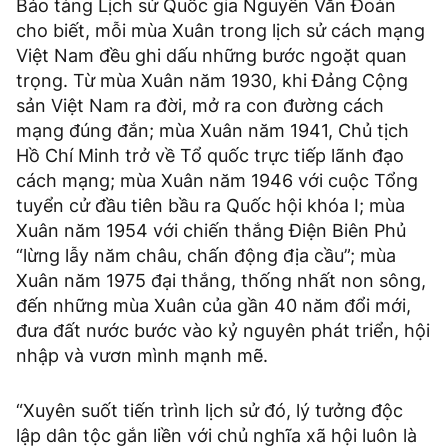
Bảo tàng Lịch sử Quốc gia Nguyễn Văn Đoàn
cho biết, mỗi mùa Xuân trong lịch sử cách mạng
Việt Nam đều ghi dấu những bước ngoặt quan
trọng. Từ mùa Xuân năm 1930, khi Đảng Cộng
sản Việt Nam ra đời, mở ra con đường cách
mạng đúng đắn; mùa Xuân năm 1941, Chủ tịch
Hồ Chí Minh trở về Tổ quốc trực tiếp lãnh đạo
cách mạng; mùa Xuân năm 1946 với cuộc Tổng
tuyển cử đầu tiên bầu ra Quốc hội khóa I; mùa
Xuân năm 1954 với chiến thắng Điện Biên Phủ
“lừng lẫy năm châu, chấn động địa cầu”; mùa
Xuân năm 1975 đại thắng, thống nhất non sông,
đến những mùa Xuân của gần 40 năm đổi mới,
đưa đất nước bước vào kỷ nguyên phát triển, hội
nhập và vươn mình mạnh mẽ.
“Xuyên suốt tiến trình lịch sử đó, lý tưởng độc
lập dân tộc gắn liền với chủ nghĩa xã hội luôn là