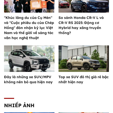
"Khúc lãng du của Cụ Mén"
So sánh Honda CR-V L và
và "Cuộc phiêu du của Chép
CR-V RS 2025: Động cơ
Hồng" đón nhận kỷ lục Việt
Hybrid hay xăng truyền
Nam và thế giới về sáng tác
thống?
văn học nghệ thuật
Đây là những xe SUV/MPV
Top xe SUV đô thị giá rẻ bậc
không nên bỏ qua hiện nay
nhất hiện nay
NHIẾP ẢNH