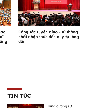
mạc
Công tác tuyên giáo - từ thống
hứ
nhất nhận thức đến quy tụ lòng
hông
dân
TIN TỨC
Tăng cường sự