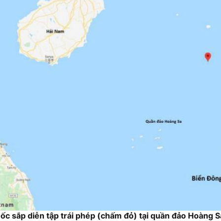
c sắp diễn tập trái phép (chấm đỏ) tại quần đảo Hoàng S