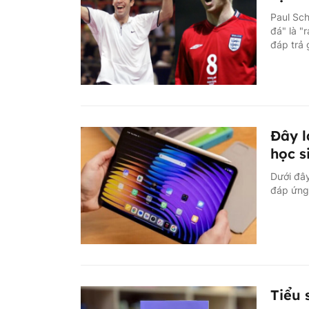
Paul Sch
đá" là "
đáp trả 
Đây l
học s
Dưới đây
đáp ứng 
Tiểu 