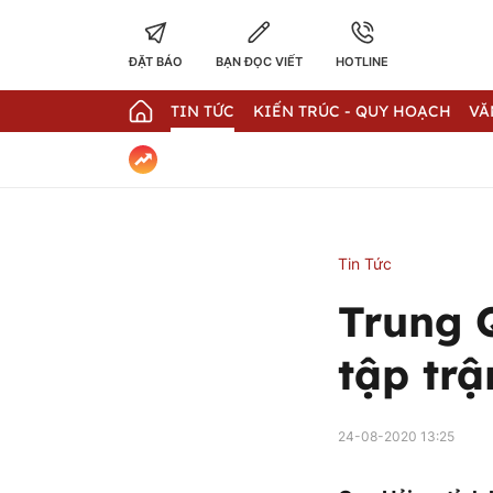
ĐẶT BÁO
BẠN ĐỌC VIẾT
HOTLINE
TIN TỨC
KIẾN TRÚC - QUY HOẠCH
VĂ
Tin Tức
Trung 
tập trậ
24-08-2020 13:25