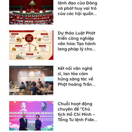
lãnh đạo của Đảng
và phát huy vai trò
của các hội quần
chúng trong giai
đoạn phát triển
mới
Dự thảo Luật Phát
triển công nghiệp
văn hóa: Tạo hành
lang pháp lý cho
một lĩnh vực giàu
tiềm năng
Kết nối văn nghệ
sĩ, lan tỏa cảm
hứng sáng tác về
Phật hoàng Trần
Nhân Tông và
Ngọa Vân
Chuỗi hoạt động
chuyên đề "Chủ
tịch Hồ Chí Minh –
Tổng Tư lệnh Fidel
Castro: Nghĩa tình
son sắt đặc biệt"