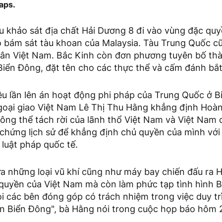
aps.
u khảo sát địa chất Hải Dương 8 đi vào vùng đặc quy
ó bám sát tàu khoan của Malaysia. Tàu Trung Quốc 
dân Việt Nam. Bắc Kinh còn đơn phương tuyên bố thà
Biển Đông, đặt tên cho các thực thể và cấm đánh bắt
ều lần lên án hoạt động phi pháp của Trung Quốc ở 
oại giao Việt Nam Lê Thị Thu Hằng khẳng định Hoà
ông thể tách rời của lãnh thổ Việt Nam và Việt Nam 
 chứng lịch sử để khẳng định chủ quyền của mình với
 luật pháp quốc tế.
ưa những loại vũ khí cũng như máy bay chiến đấu ra
 quyền của Việt Nam mà còn làm phức tạp tình hình 
i các bên đóng góp có trách nhiệm trong việc duy tr
rên Biển Đông", bà Hằng nói trong cuộc họp báo hôm 