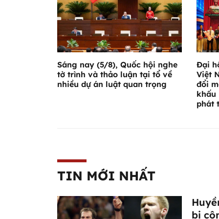
Sáng nay (5/8), Quốc hội nghe
Đại h
tờ trình và thảo luận tại tổ về
Việt 
nhiều dự án luật quan trọng
đổi m
khấu 
phát 
TIN MỚI NHẤT
Huyền
bị cô