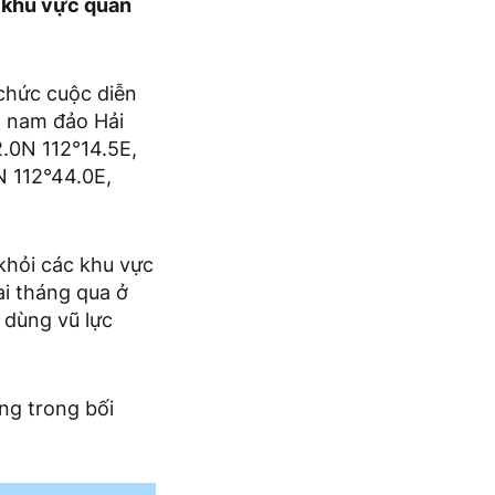
ở khu vực quần
chức cuộc diễn
g nam đảo Hải
2.0N 112°14.5E,
N 112°44.0E,
khỏi các khu vực
ai tháng qua ở
 dùng vũ lực
ng trong bối