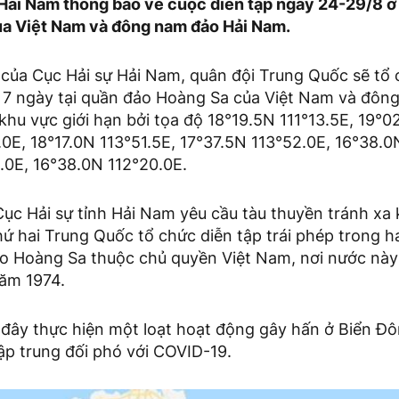
 Hải Nam thông báo về cuộc diễn tập ngày 24-29/8 
a Việt Nam và đông nam đảo Hải Nam.
của Cục Hải sự Hải Nam, quân đội Trung Quốc sẽ tổ 
ài 7 ngày tại quần đảo Hoàng Sa của Việt Nam và đôn
hu vực giới hạn bởi tọa độ 18°19.5N 111°13.5E, 19°0
0E, 18°17.0N 113°51.5E, 17°37.5N 113°52.0E, 16°38.0
.0E, 16°38.0N 112°20.0E.
ục Hải sự tỉnh Hải Nam yêu cầu tàu thuyền tránh xa 
thứ hai Trung Quốc tổ chức diễn tập trái phép trong h
o Hoàng Sa thuộc chủ quyền Việt Nam, nơi nước này
ăm 1974.
đây thực hiện một loạt hoạt động gây hấn ở Biển Đô
ập trung đối phó với COVID-19.