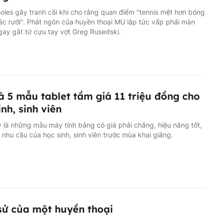
oles gây tranh cãi khi cho rằng quan điểm "tennis mệt hơn bóng
rác rưởi". Phát ngôn của huyền thoại MU lập tức vấp phải màn
gay gắt từ cựu tay vợt Greg Rusedski.
à 5 mẫu tablet tầm giá 11 triệu đồng cho
inh, sinh viên
 là những mẫu máy tính bảng có giá phải chăng, hiệu năng tốt,
nhu cầu của học sinh, sinh viên trước mùa khai giảng.
sử của một huyền thoại