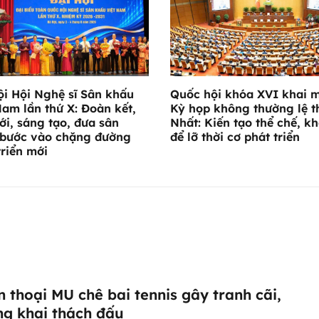
ội Hội Nghệ sĩ Sân khấu
Quốc hội khóa XVI khai 
Nam lần thứ X: Đoàn kết,
Kỳ họp không thường lệ t
ới, sáng tạo, đưa sân
Nhất: Kiến tạo thể chế, k
bước vào chặng đường
để lỡ thời cơ phát triển
triển mới
 thoại MU chê bai tennis gây tranh cãi,
ng khai thách đấu