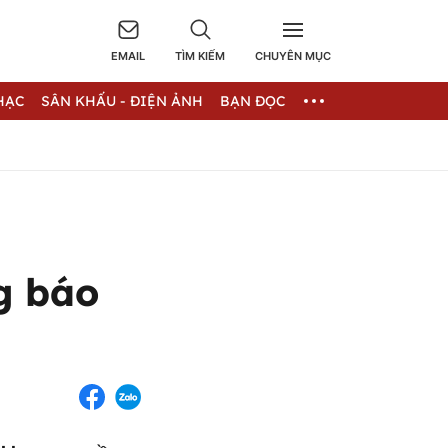
EMAIL
TÌM KIẾM
CHUYÊN MỤC
HẠC
SÂN KHẤU - ĐIỆN ẢNH
BẠN ĐỌC
g báo