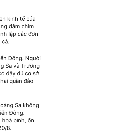
ền kinh tế của
cũng đâm chìm
nh lập các đơn
 cá.
Biển Đông. Người
ng Sa và Trường
có đầy đủ cơ sở
 hai quần đảo
 Hoàng Sa không
Biển Đông.
ì hoà bình, ổn
20/8.