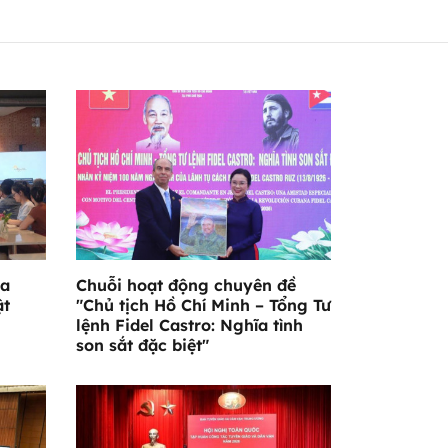
ỏa
Chuỗi hoạt động chuyên đề
ật
"Chủ tịch Hồ Chí Minh – Tổng Tư
lệnh Fidel Castro: Nghĩa tình
son sắt đặc biệt"