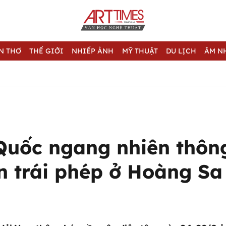
N THƠ
THẾ GIỚI
NHIẾP ẢNH
MỸ THUẬT
DU LỊCH
ÂM N
Quốc ngang nhiên thôn
n trái phép ở Hoàng Sa