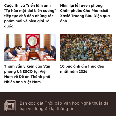
Cuộc thi và Triển lãm ảnh
Nhìn lại lễ tuyên phong
"Tự hào một dải biên cương"
Chân phước Cha Phanxicô
tiếp tục chờ đón những tác
Xaviê Trương Bửu Diệp qua
phẩm mới về biên giới Tổ
ảnh
quốc
Tham vấn ý kiến của Văn
10 bức ảnh ẩm thực đẹp
phòng UNESCO tại Việt
nhất năm 2026
Nam về Đề án Thành phố
Nhiếp ảnh Việt Nam
Bạn đọc đặt Thời báo Văn học Nghệ thuật dài
hạn vui lòng để lại thông tin