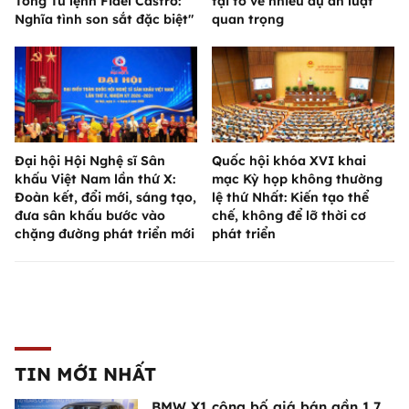
Tổng Tư lệnh Fidel Castro:
tại tổ về nhiều dự án luật
Nghĩa tình son sắt đặc biệt"
quan trọng
Đại hội Hội Nghệ sĩ Sân
Quốc hội khóa XVI khai
khấu Việt Nam lần thứ X:
mạc Kỳ họp không thường
Đoàn kết, đổi mới, sáng tạo,
lệ thứ Nhất: Kiến tạo thể
đưa sân khấu bước vào
chế, không để lỡ thời cơ
chặng đường phát triển mới
phát triển
TIN MỚI NHẤT
BMW X1 công bố giá bán gần 1,7