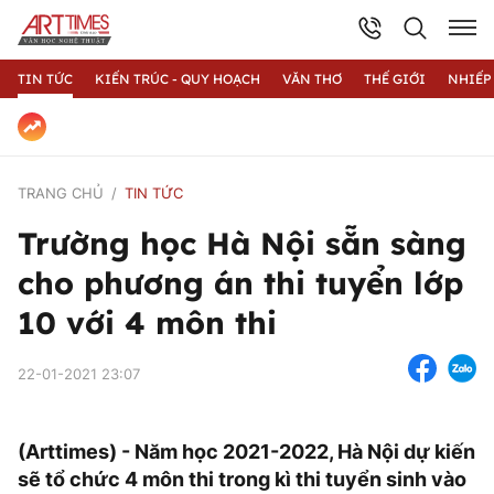
TIN TỨC
KIẾN TRÚC - QUY HOẠCH
VĂN THƠ
THẾ GIỚI
NHIẾP
TRANG CHỦ
TIN TỨC
Trường học Hà Nội sẵn sàng
cho phương án thi tuyển lớp
10 với 4 môn thi
22-01-2021 23:07
(Arttimes) - Năm học 2021-2022, Hà Nội dự kiến
sẽ tổ chức 4 môn thi trong kì thi tuyển sinh vào