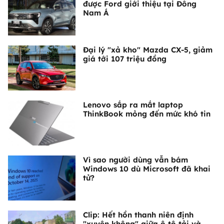
được Ford giới thiệu tại Đông
Nam Á
Đại lý "xả kho" Mazda CX-5, giảm
giá tới 107 triệu đồng
Lenovo sắp ra mắt laptop
ThinkBook mỏng đến mức khó tin
Vì sao người dùng vẫn bám
Windows 10 dù Microsoft đã khai
tử?
Clip: Hết hồn thanh niên định
"xuyên không" giữa ô tô tải và