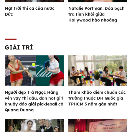
Mặt trời thi ca của nước
Natalie Portman: Đóa bạch
Đức
trà tinh khôi giữa
Hollywood hào nhoáng
GIẢI TRÍ
Người đẹp Trà Ngọc Hằng
Tham khảo điểm chuẩn các
vén váy thi đấu, dàn hot girl
trường thuộc ĐH Quốc gia
khuấy đảo giải pickleball có
TPHCM 3 năm gần nhất
Quang Dương