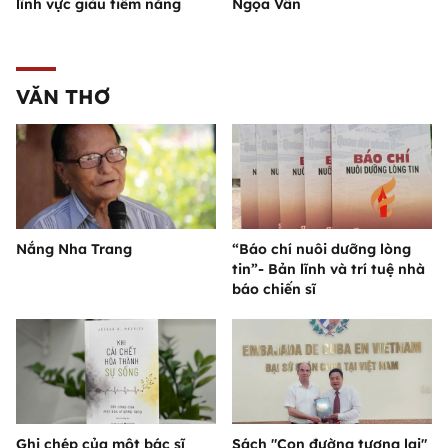
lĩnh vực giàu tiềm năng
Ngọa Vân
VĂN THƠ
Nắng Nha Trang
“Báo chí nuôi dưỡng lòng
tin”- Bản lĩnh và trí tuệ nhà
báo chiến sĩ
Ghi chép của một bác sĩ
Sách "Con đường tương lai"