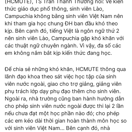
(HCMUTE), TS Trần Thanh Thưởng nói: Về kiến
thức giáo dục phổ thông, sinh viên Lào,
Campuchia không bằng sinh viên Việt Nam nên
khi tham gia học chung ĐH ban đầu khó theo
kịp. Bên cạnh đó, tiếng Việt là ngôn ngữ thứ 2
nên sinh viên Lào, Campuchia gặp khó khăn với
các thuật ngữ chuyên ngành. Vì vậy, đa số các
em không nắm bắt kịp kiến thức đang học.
Để chia sẻ những khó khăn, HCMUTE thông qua
lãnh đạo khoa theo sát việc học tập của sinh
viên nước ngoài, giao cho trợ giảng, giảng viên
phụ trách lớp dạy phụ đạo thêm cho sinh viên.
Ngoài ra, nhà trường cũng ban hành hướng dẫn
cho phép sinh viên nước ngoài được thi lại 2 lần
nếu chưa đạt một học phần nào đó; cho phép
các em kéo dài thời gian hoàn thành môn học so
với sinh viên Việt Nam... Bên cạnh đó, nhà