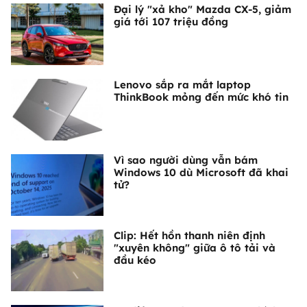
Đại lý "xả kho" Mazda CX-5, giảm
giá tới 107 triệu đồng
Lenovo sắp ra mắt laptop
ThinkBook mỏng đến mức khó tin
Vì sao người dùng vẫn bám
Windows 10 dù Microsoft đã khai
tử?
Clip: Hết hồn thanh niên định
"xuyên không" giữa ô tô tải và
đầu kéo