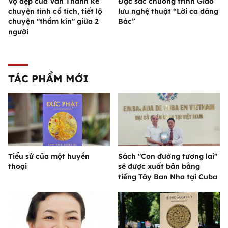
Vợ đẹp của Văn Thanh kể
Đặc sắc chương trình Giao
chuyện tình cổ tích, tiết lộ
lưu nghệ thuật “Lời ca dâng
chuyện "thầm kín" giữa 2
Bác”
người
TÁC PHẨM MỚI
Tiểu sử của một huyền
Sách "Con đường tương lai"
thoại
sẽ được xuất bản bằng
tiếng Tây Ban Nha tại Cuba