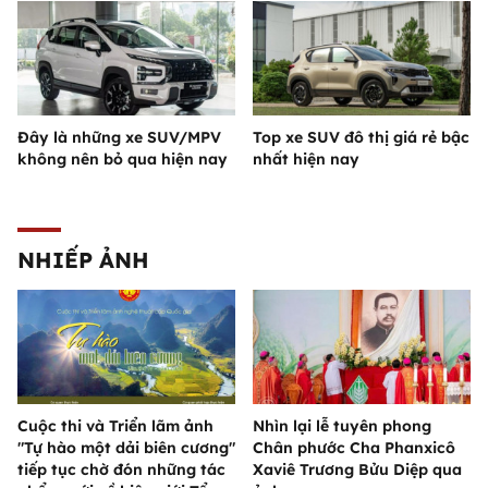
Đây là những xe SUV/MPV
Top xe SUV đô thị giá rẻ bậc
không nên bỏ qua hiện nay
nhất hiện nay
NHIẾP ẢNH
Cuộc thi và Triển lãm ảnh
Nhìn lại lễ tuyên phong
"Tự hào một dải biên cương"
Chân phước Cha Phanxicô
tiếp tục chờ đón những tác
Xaviê Trương Bửu Diệp qua