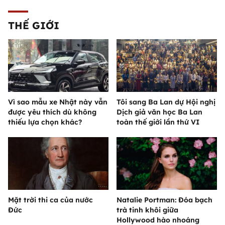
THẾ GIỚI
Vì sao mẫu xe Nhật này vẫn
Tôi sang Ba Lan dự Hội nghị
được yêu thích dù không
Dịch giả văn học Ba Lan
thiếu lựa chọn khác?
toàn thế giới lần thứ VI
Mặt trời thi ca của nước
Natalie Portman: Đóa bạch
Đức
trà tinh khôi giữa
Hollywood hào nhoáng