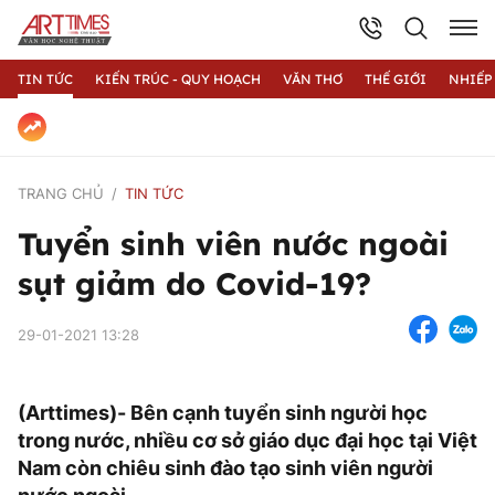
TIN TỨC
KIẾN TRÚC - QUY HOẠCH
VĂN THƠ
THẾ GIỚI
NHIẾP
TRANG CHỦ
TIN TỨC
Tuyển sinh viên nước ngoài
sụt giảm do Covid-19?
29-01-2021 13:28
(Arttimes)- Bên cạnh tuyển sinh người học
trong nước, nhiều cơ sở giáo dục đại học tại Việt
Nam còn chiêu sinh đào tạo sinh viên người