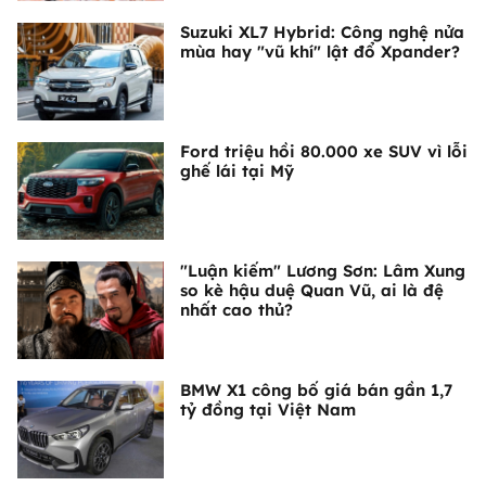
Suzuki XL7 Hybrid: Công nghệ nửa
mùa hay "vũ khí" lật đổ Xpander?
Ford triệu hồi 80.000 xe SUV vì lỗi
ghế lái tại Mỹ
"Luận kiếm" Lương Sơn: Lâm Xung
so kè hậu duệ Quan Vũ, ai là đệ
nhất cao thủ?
BMW X1 công bố giá bán gần 1,7
tỷ đồng tại Việt Nam