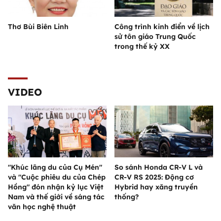
Thơ Bùi Biên Linh
Công trình kinh điển về lịch
sử tôn giáo Trung Quốc
trong thế kỷ XX
VIDEO
"Khúc lãng du của Cụ Mén"
So sánh Honda CR-V L và
và "Cuộc phiêu du của Chép
CR-V RS 2025: Động cơ
Hồng" đón nhận kỷ lục Việt
Hybrid hay xăng truyền
Nam và thế giới về sáng tác
thống?
văn học nghệ thuật