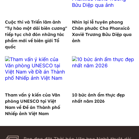
Cuộc thi và Triển lãm ảnh
Nhìn lại lễ tuyên phong
"Tự hào một dải biên cương"
Chân phước Cha Phanxicô
tiếp tục chờ đón những tác
Xaviê Trương Bửu Diệp qua
phẩm mới về biên giới Tổ
ảnh
quốc
Tham vấn ý kiến của Văn
10 bức ảnh ẩm thực đẹp
phòng UNESCO tại Việt
nhất năm 2026
Nam về Đề án Thành phố
Nhiếp ảnh Việt Nam
Bạn đọc đặt Thời báo Văn học Nghệ thuật dài