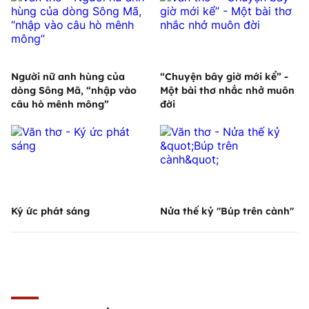
Người nữ anh hùng của
“Chuyện bây giờ mới kể” -
dòng Sông Mã, “nhập vào
Một bài thơ nhắc nhở muôn
câu hò mênh mông”
đời
Ký ức phát sáng
Nửa thế kỷ "Búp trên cành"