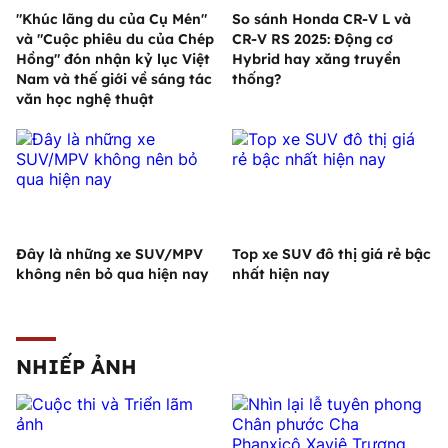
"Khúc lãng du của Cụ Mén"
So sánh Honda CR-V L và
và "Cuộc phiêu du của Chép
CR-V RS 2025: Động cơ
Hồng" đón nhận kỷ lục Việt
Hybrid hay xăng truyền
Nam và thế giới về sáng tác
thống?
văn học nghệ thuật
Đây là những xe SUV/MPV
Top xe SUV đô thị giá rẻ bậc
không nên bỏ qua hiện nay
nhất hiện nay
NHIẾP ẢNH