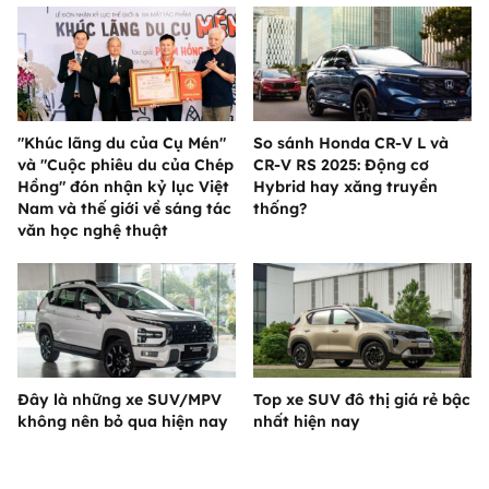
"Khúc lãng du của Cụ Mén"
So sánh Honda CR-V L và
và "Cuộc phiêu du của Chép
CR-V RS 2025: Động cơ
Hồng" đón nhận kỷ lục Việt
Hybrid hay xăng truyền
Nam và thế giới về sáng tác
thống?
văn học nghệ thuật
Đây là những xe SUV/MPV
Top xe SUV đô thị giá rẻ bậc
không nên bỏ qua hiện nay
nhất hiện nay