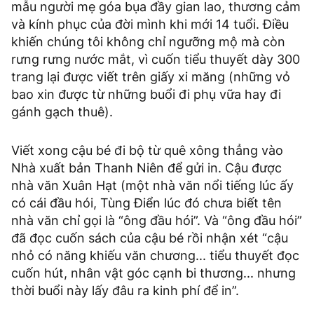
mẫu người mẹ góa bụa đầy gian lao, thương cảm
và kính phục của đời mình khi mới 14 tuổi. Điều
khiến chúng tôi không chỉ ngưỡng mộ mà còn
rưng rưng nước mắt, vì cuốn tiểu thuyết dày 300
trang lại được viết trên giấy xi măng (những vỏ
bao xin được từ những buổi đi phụ vữa hay đi
gánh gạch thuê).
Viết xong cậu bé đi bộ từ quê xông thẳng vào
Nhà xuất bản Thanh Niên để gửi in. Cậu được
nhà văn Xuân Hạt (một nhà văn nổi tiếng lúc ấy
có cái đầu hói, Tùng Điển lúc đó chưa biết tên
nhà văn chỉ gọi là “ông đầu hói”. Và “ông đầu hói”
đã đọc cuốn sách của cậu bé rồi nhận xét “cậu
nhỏ có năng khiếu văn chương... tiểu thuyết đọc
cuốn hút, nhân vật góc cạnh bi thương... nhưng
thời buổi này lấy đâu ra kinh phí để in”.