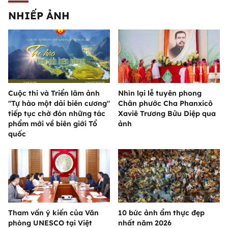
NHIẾP ẢNH
Cuộc thi và Triển lãm ảnh
Nhìn lại lễ tuyên phong
"Tự hào một dải biên cương"
Chân phước Cha Phanxicô
tiếp tục chờ đón những tác
Xaviê Trương Bửu Diệp qua
phẩm mới về biên giới Tổ
ảnh
quốc
Tham vấn ý kiến của Văn
10 bức ảnh ẩm thực đẹp
phòng UNESCO tại Việt
nhất năm 2026