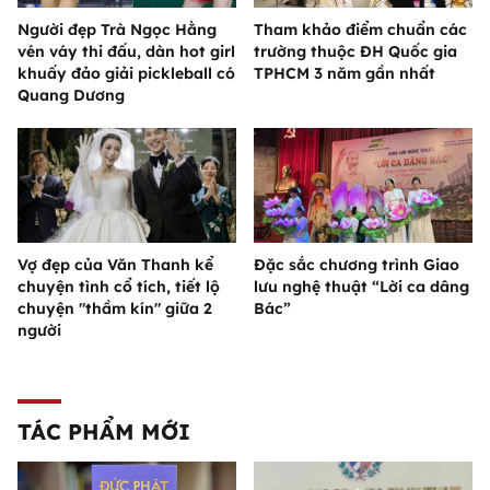
Người đẹp Trà Ngọc Hằng
Tham khảo điểm chuẩn các
vén váy thi đấu, dàn hot girl
trường thuộc ĐH Quốc gia
khuấy đảo giải pickleball có
TPHCM 3 năm gần nhất
Quang Dương
Vợ đẹp của Văn Thanh kể
Đặc sắc chương trình Giao
chuyện tình cổ tích, tiết lộ
lưu nghệ thuật “Lời ca dâng
chuyện "thầm kín" giữa 2
Bác”
người
TÁC PHẨM MỚI