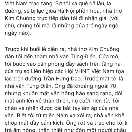
Việt Nam trao tặng. Sợ tôi xa quê đã lâu, lạ
đường, sẽ bị lạc giữa Hà Nội phồn hoa, nhà thơ
Kim Chuông trực tiếp dẫn tôi đi nhận giải (với
chú, chúng tôi mãi là những đứa trẻ ngây ngô
ngày nào).
Trước khi buổi lễ diễn ra, nhà thơ Kim Chuông
dẫn tôi đến thăm nhà văn Tùng Điển. Cửa mở,
tôi bước vào căn phòng đầy sách trên tầng hai
của trụ sở Liên hiệp các Hội VHNT Việt Nam tọa
lạc trên đường Trần Hưng Đạo. Trước mắt tôi là
nhà văn Tùng Điển. Ông đã khoảng ngoài 70
nhưng khuôn mặt vẫn hồng hào sáng rạng, đôi
mắt ánh lên vẻ thân thiện, nụ cười hiền từ. Tôi
chào và nhận được cái bắt tay ấm áp của nhà
văn. Biết tôi từ miền Nam xa xôi ra, nhà văn khẽ
chớp mắt đầy cảm kích. Ông rót và trao cho tôi li
trà ấm nóng, thân thiết như đón một người cháu