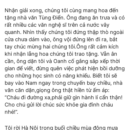
Nhận giải xong, chúng tôi cùng mang hoa đến
tặng nhà văn Tùng Điển. Ông đang ăn trưa và có
rất nhiều các văn nghệ sĩ trên cả nước vây
quanh. Nhìn thấy chúng tôi đứng thập thò ngoài
cửa chưa dám vào, ông vội đứng lên đi ra, bắt
tay chúc mừng hai chúng tôi.Ông rất cảm kích
khi nhận lẵng hoa chúng tôi trao tặng. Vẫn ân
cần, ông dặn tôi và Oanh cố gắng sắp xếp thời
gian để viết, đừng quên việc phát hiện bồi dưỡng
cho những học sinh có năng khiếu. Biết tôi sẽ
bay vào Nam ngay trong chuyến bay chiều, nhà
văn căn dặn,giọng ông thật hiền từ ấm áp:
“Cháu đi đường xa,phải giữ gìn hành lí cẩn thận!
Cho chú gửi lời chúc sức khỏe gia đình cháu
nhé!”.
Tôi rời Hà Nội trong buổi chiều mùa đông mưa