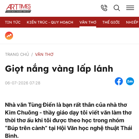
TIN TỨC
KIẾN TRÚC - QUY HOẠCH
VĂN THƠ
THẾ GIỚI
NHIẾP
TRANG CHỦ
VĂN THƠ
Giọt nắng vàng lấp lánh
06-07-2026 07:28
Nhà văn Tùng Điển là bạn rất thân của nhà thơ
Kim Chuông - thầy giáo dạy tôi viết văn làm thơ
thời thơ ấu khi tôi được theo học trong nhóm
“Búp trên cành” tại Hội Văn học nghệ thuật Thái
Bình.