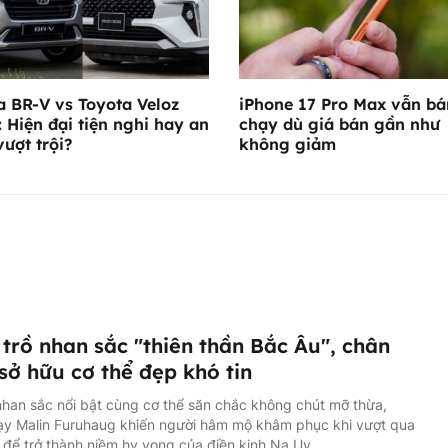
 BR-V vs Toyota Veloz
iPhone 17 Pro Max vẫn bá
: Hiện đại tiện nghi hay an
chạy dù giá bán gần như
vượt trội?
không giảm
trồ nhan sắc "thiên thần Bắc Âu", chân
sở hữu cơ thể đẹp khó tin
han sắc nổi bật cùng cơ thể săn chắc không chút mỡ thừa,
ạy Malin Furuhaug khiến người hâm mộ khâm phục khi vượt qua
 để trở thành niềm hy vọng của điền kinh Na Uy.