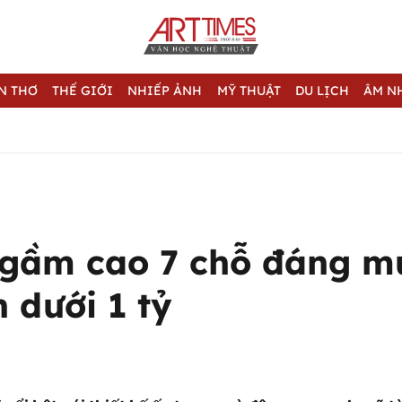
N THƠ
THẾ GIỚI
NHIẾP ẢNH
MỸ THUẬT
DU LỊCH
ÂM N
 gầm cao 7 chỗ đáng m
n dưới 1 tỷ