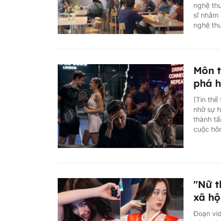
nghệ thu
sĩ nhằm 
nghệ th
Môn t
phá h
(Tin thể
nhờ sự h
thành tấ
cuộc hôn
"Nữ t
xã hộ
Đoạn vid