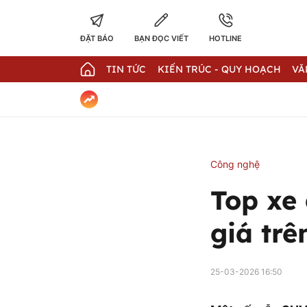
ĐẶT BÁO
BẠN ĐỌC VIẾT
HOTLINE
TIN TỨC
KIẾN TRÚC - QUY HOẠCH
VĂ
Công nghệ
Top xe
giá trê
25-03-2026 16:50