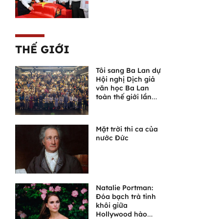
THẾ GIỚI
Tôi sang Ba Lan dự
Hội nghị Dịch giả
văn học Ba Lan
toàn thế giới lần
thứ VI
Mặt trời thi ca của
nước Đức
Natalie Portman:
Đóa bạch trà tinh
khôi giữa
Hollywood hào