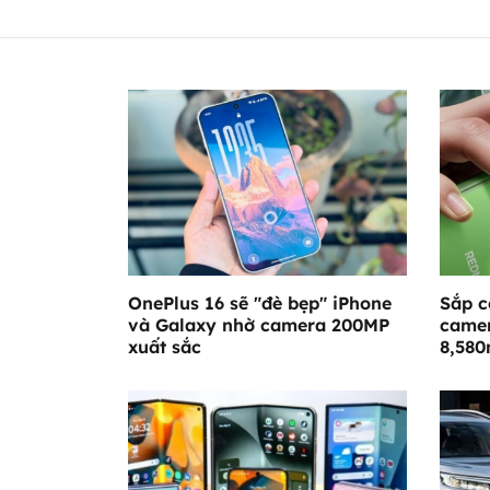
OnePlus 16 sẽ "đè bẹp" iPhone
Sắp c
và Galaxy nhờ camera 200MP
camer
xuất sắc
8,58