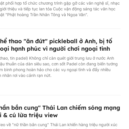
ật phối hợp tổ chức chương trình gặp gỡ các văn nghệ sĩ, nhạc
giới thiệu và tiếp tục lan tỏa Cuộc vận động sáng tác văn học
uật "Phật hoàng Trần Nhân Tông và Ngọa Vân".
hể thao "ăn đứt" pickleball ở Anh, bị tố
oại hạnh phúc vì người chơi ngoại tình
 thao, tin padel) Không chỉ càn quét giới trung lưu ở nước Anh
ậu thuẫn của dàn siêu sao, cơn sốt Padel còn đang biến tướng
m bình phong hoàn hảo cho các vụ ngoại tình và đẩy nhiều
 nhân rơi vào cảnh rạn nứt.
hần bắn cung" Thái Lan chiếm sóng mạng
i & cú lừa triệu view
eo về "nữ thần bắn cung" Thái Lan khiến hàng triệu người xúc