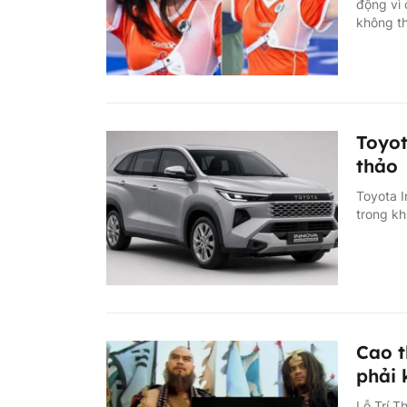
động vì 
không th
Toyot
thảo
Toyota In
trong kh
Cao t
phải 
Lỗ Trí T