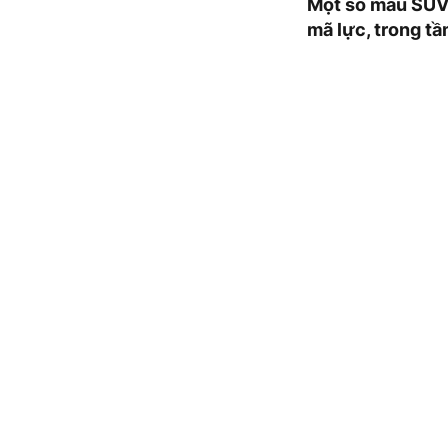
Một số mẫu SUV 
mã lực, trong tầ