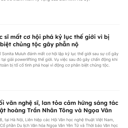
c sĩ mất cơ hội phá kỷ lục thế giới vì bị
biệt chủng tộc gây phẫn nộ
ĩ Sonita Muluh đánh mất cơ hội lập kỷ lục thế giới sau sự cố gây
i tại giải powerlifting thế giới. Vụ việc sau đó gây chấn động khi
n toàn bị tố cố tình phá hoại vì động cơ phân biệt chủng tộc.
ối văn nghệ sĩ, lan tỏa cảm hứng sáng tác
ật hoàng Trần Nhân Tông và Ngọa Vân
8, tại Hà Nội, Liên hiệp các Hội Văn học nghệ thuật Việt Nam,
Cổ phần Du lịch Văn hóa Ngọa Vân Yên Tử và Thời báo Văn học