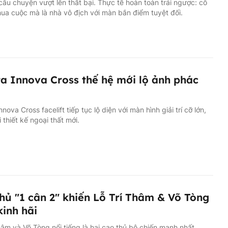
câu chuyện vượt lên thất bại. Thực tế hoàn toàn trái ngược: cô
ua cuộc mà là nhà vô địch với màn bắn điểm tuyệt đối.
a Innova Cross thế hệ mới lộ ảnh phác
nova Cross facelift tiếp tục lộ diện với màn hình giải trí cỡ lớn,
i thiết kế ngoại thất mới.
hủ "1 cân 2" khiến Lỗ Trí Thâm & Võ Tòng
kinh hãi
hâm và Võ Tòng nổi tiếng là hai cao thủ bộ chiến mạnh nhất