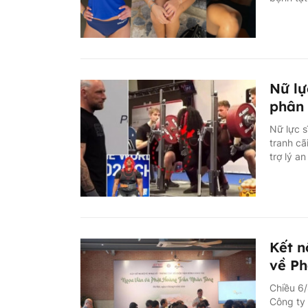
Nữ lự
phân 
Nữ lực s
tranh cã
trợ lý a
Kết n
về Ph
Chiều 6/
Công ty 