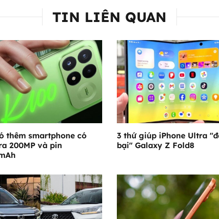
TIN LIÊN QUAN
ó thêm smartphone có
3 thứ giúp iPhone Ultra "
a 200MP và pin
bại" Galaxy Z Fold8
0mAh