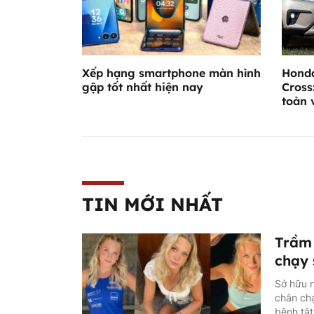
Xếp hạng smartphone màn hình
Honda
gập tốt nhất hiện nay
Cross
toàn 
TIN MỚI NHẤT
Trầm 
chạy 
Sở hữu n
chân ch
bệnh tật