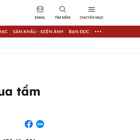
EMAIL
TÌM KIẾM
CHUYÊN MỤC
HẠC
SÂN KHẤU - ĐIỆN ẢNH
BẠN ĐỌC
ua tầm