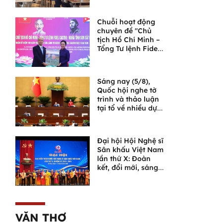
Ngọa Vân
Chuỗi hoạt động
chuyên đề "Chủ
tịch Hồ Chí Minh –
Tổng Tư lệnh Fidel
Castro: Nghĩa tình
son sắt đặc biệt"
Sáng nay (5/8),
Quốc hội nghe tờ
trình và thảo luận
tại tổ về nhiều dự
án luật quan trọng
Đại hội Hội Nghệ sĩ
Sân khấu Việt Nam
lần thứ X: Đoàn
kết, đổi mới, sáng
tạo, đưa sân khấu
bước vào chặng
đường phát triển
mới
VĂN THƠ