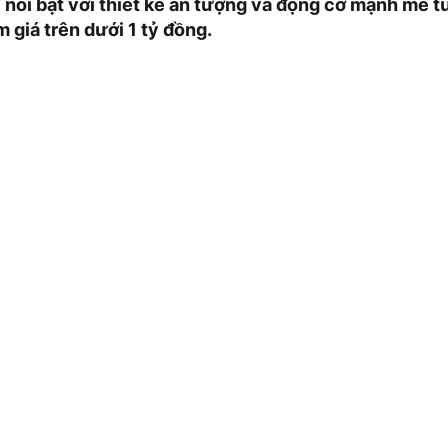
nổi bật với thiết kế ấn tượng và động cơ mạnh mẽ t
m giá trên dưới 1 tỷ đồng.