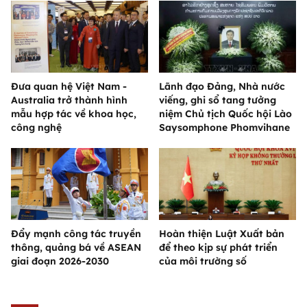
Đưa quan hệ Việt Nam -
Lãnh đạo Đảng, Nhà nước
Australia trở thành hình
viếng, ghi sổ tang tưởng
mẫu hợp tác về khoa học,
niệm Chủ tịch Quốc hội Lào
công nghệ
Saysomphone Phomvihane
Đẩy mạnh công tác truyền
Hoàn thiện Luật Xuất bản
thông, quảng bá về ASEAN
để theo kịp sự phát triển
giai đoạn 2026-2030
của môi trường số