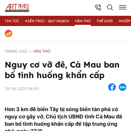
TIN TỨC
KIẾN TRÚC - QUY HOẠCH
VĂN THƠ
THẾ GIỚI
NHIẾP
TRANG CHỦ
VĂN THƠ
Nguy cơ vỡ đê, Cà Mau ban
bố tình huống khẩn cấp
28-08-2020 08:50
Hơn 3 km đê biển Tây bị sóng biển tàn phá có
nguy cơ gây vỡ, Chủ tịch UBND tỉnh Cà Mau đã
ban bố tình huống khẩn cấp để tập trung ứng