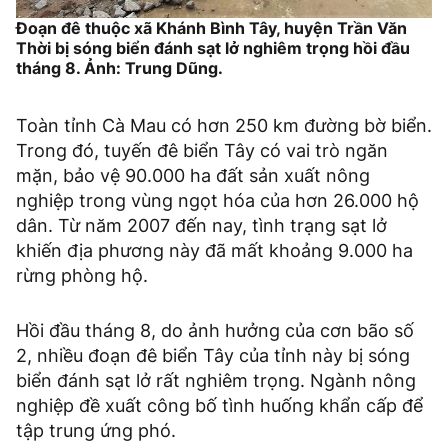
Đoạn đê thuộc xã Khánh Bình Tây, huyện Trần Văn
Thời bị sóng biển đánh sạt lở nghiêm trọng hồi đầu
tháng 8. Ảnh: Trung Dũng.
Toàn tỉnh Cà Mau có hơn 250 km đường bờ biển.
Trong đó, tuyến đê biển Tây có vai trò ngăn
mặn, bảo vệ 90.000 ha đất sản xuất nông
nghiệp trong vùng ngọt hóa của hơn 26.000 hộ
dân. Từ năm 2007 đến nay, tình trạng sạt lở
khiến địa phương này đã mất khoảng 9.000 ha
rừng phòng hộ.
Hồi đầu tháng 8, do ảnh hưởng của cơn bão số
2, nhiều đoạn đê biển Tây của tỉnh này bị sóng
biển đánh sạt lở rất nghiêm trọng. Ngành nông
nghiệp đề xuất công bố tình huống khẩn cấp để
tập trung ứng phó.