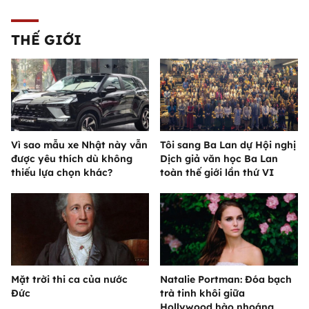
THẾ GIỚI
Vì sao mẫu xe Nhật này vẫn
Tôi sang Ba Lan dự Hội nghị
được yêu thích dù không
Dịch giả văn học Ba Lan
thiếu lựa chọn khác?
toàn thế giới lần thứ VI
Mặt trời thi ca của nước
Natalie Portman: Đóa bạch
Đức
trà tinh khôi giữa
Hollywood hào nhoáng