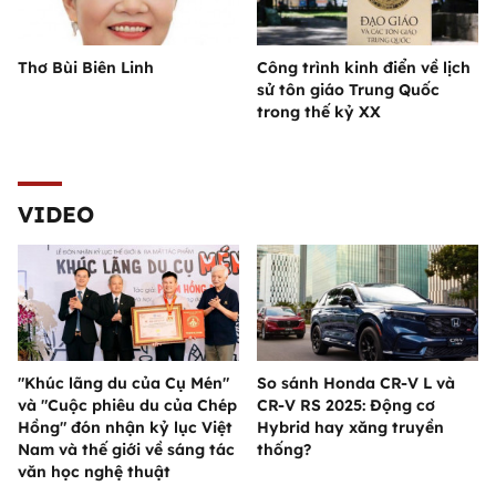
Thơ Bùi Biên Linh
Công trình kinh điển về lịch
sử tôn giáo Trung Quốc
trong thế kỷ XX
VIDEO
"Khúc lãng du của Cụ Mén"
So sánh Honda CR-V L và
và "Cuộc phiêu du của Chép
CR-V RS 2025: Động cơ
Hồng" đón nhận kỷ lục Việt
Hybrid hay xăng truyền
Nam và thế giới về sáng tác
thống?
văn học nghệ thuật