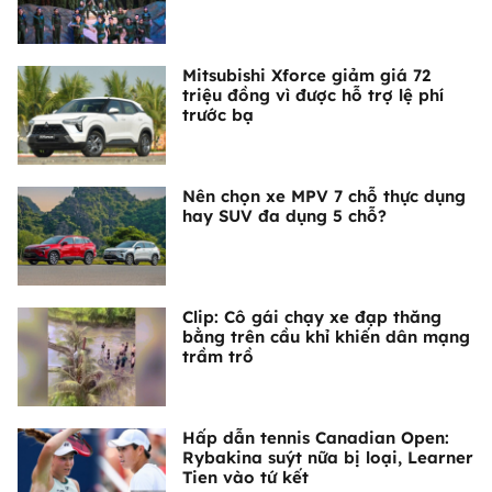
Mitsubishi Xforce giảm giá 72
triệu đồng vì được hỗ trợ lệ phí
trước bạ
Nên chọn xe MPV 7 chỗ thực dụng
hay SUV đa dụng 5 chỗ?
Clip: Cô gái chạy xe đạp thăng
bằng trên cầu khỉ khiến dân mạng
trầm trồ
Hấp dẫn tennis Canadian Open:
Rybakina suýt nữa bị loại, Learner
Tien vào tứ kết