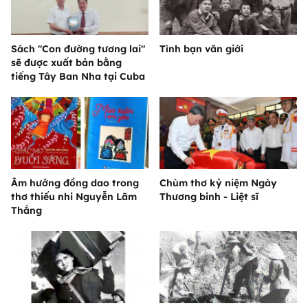
Sách "Con đường tương lai"
Tình bạn văn giới
sẽ được xuất bản bằng
tiếng Tây Ban Nha tại Cuba
Âm hưởng đồng dao trong
Chùm thơ kỷ niệm Ngày
thơ thiếu nhi Nguyễn Lãm
Thương binh - Liệt sĩ
Thắng