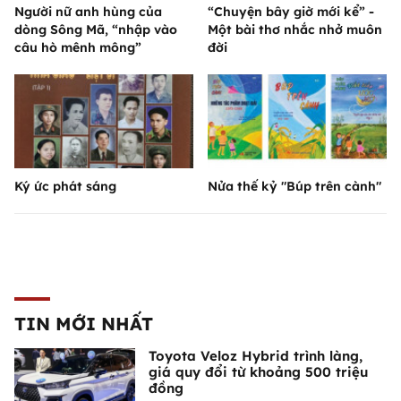
Người nữ anh hùng của
“Chuyện bây giờ mới kể” -
dòng Sông Mã, “nhập vào
Một bài thơ nhắc nhở muôn
câu hò mênh mông”
đời
Ký ức phát sáng
Nửa thế kỷ "Búp trên cành"
TIN MỚI NHẤT
Toyota Veloz Hybrid trình làng,
giá quy đổi từ khoảng 500 triệu
đồng