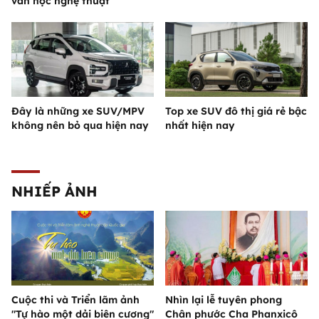
văn học nghệ thuật
Đây là những xe SUV/MPV
Top xe SUV đô thị giá rẻ bậc
không nên bỏ qua hiện nay
nhất hiện nay
NHIẾP ẢNH
Cuộc thi và Triển lãm ảnh
Nhìn lại lễ tuyên phong
"Tự hào một dải biên cương"
Chân phước Cha Phanxicô