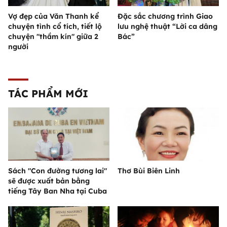
Vợ đẹp của Văn Thanh kể
Đặc sắc chương trình Giao
chuyện tình cổ tích, tiết lộ
lưu nghệ thuật “Lời ca dâng
chuyện "thầm kín" giữa 2
Bác”
người
TÁC PHẨM MỚI
Sách "Con đường tương lai"
Thơ Bùi Biên Linh
sẽ được xuất bản bằng
tiếng Tây Ban Nha tại Cuba