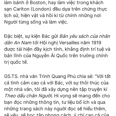
làm bánh ở Boston, hay làm việc trong khách
sạn Carlton (London) đều dựa trên chứng thực
lịch sử, hiện vật và hồi kí từ chính những nơi
Người từng sống và làm việc.
Đặc biệt, sự kiện Bác gửi
Bản yêu sách của nhân
dân An Nam
tới Hội nghị Versailles năm 1919
được tái hiện đầy kịch tính, khẳng định trí tuệ và
bản lĩnh của Nguyễn Ái Quốc trên trường chính
trị quốc tế.
GS.TS. nhà văn Trình Quang Phú chia sẻ: “Với tất
cả tình cảm cao cả với Bác, với sự thôi thúc của
một nhà văn, tôi đã xây dựng nên tập truyện kí
Theo dấu chân Người
. Hi vọng sẽ mang đến cho
bạn đọc những thông tin, tư liệu bổ ích và qua
những trang sách này người đọc sẽ hiểu thêm,
sẽ yêu, sẽ học tập phong cách, ý chí cao cả của