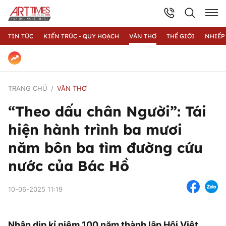
TIN TỨC
KIẾN TRÚC - QUY HOẠCH
VĂN THƠ
THẾ GIỚI
NHIẾP
TRANG CHỦ
VĂN THƠ
“Theo dấu chân Người”: Tái
hiện hành trình ba mươi
năm bôn ba tìm đường cứu
nước của Bác Hồ
10-06-2025 11:19
Nhân dịp kỉ niệm 100 năm thành lập Hội Việt