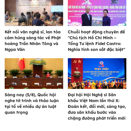
Kết nối văn nghệ sĩ, lan tỏa
Chuỗi hoạt động chuyên đề
cảm hứng sáng tác về Phật
"Chủ tịch Hồ Chí Minh –
hoàng Trần Nhân Tông và
Tổng Tư lệnh Fidel Castro:
Ngọa Vân
Nghĩa tình son sắt đặc biệt"
Sáng nay (5/8), Quốc hội
Đại hội Hội Nghệ sĩ Sân
nghe tờ trình và thảo luận
khấu Việt Nam lần thứ X:
tại tổ về nhiều dự án luật
Đoàn kết, đổi mới, sáng tạo,
quan trọng
đưa sân khấu bước vào
chặng đường phát triển mới