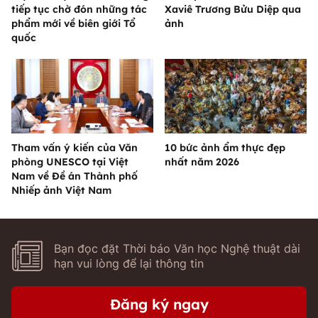
tiếp tục chờ đón những tác
Xaviê Trương Bửu Diệp qua
phẩm mới về biên giới Tổ
ảnh
quốc
Tham vấn ý kiến của Văn
10 bức ảnh ẩm thực đẹp
phòng UNESCO tại Việt
nhất năm 2026
Nam về Đề án Thành phố
Nhiếp ảnh Việt Nam
Bạn đọc đặt Thời báo Văn học Nghệ thuật dài
hạn vui lòng để lại thông tin
Đăng ký ngay