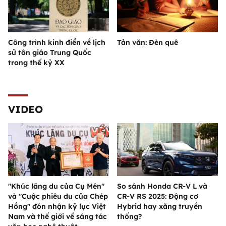
Công trình kinh điển về lịch
Tản văn: Đèn quê
sử tôn giáo Trung Quốc
trong thế kỷ XX
VIDEO
"Khúc lãng du của Cụ Mén"
So sánh Honda CR-V L và
và "Cuộc phiêu du của Chép
CR-V RS 2025: Động cơ
Hồng" đón nhận kỷ lục Việt
Hybrid hay xăng truyền
Nam và thế giới về sáng tác
thống?