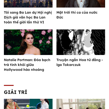
Tôi sang Ba Lan dự Hội nghị
Mặt trời thi ca của nước
Dịch giả văn học Ba Lan
Đức
toàn thế giới lần thứ VI
Natalie Portman: Đóa bạch
Truyện ngắn Hoa tử đằng -
trà tinh khôi giữa
lga Tokarczuk
Hollywood hào nhoáng
GIẢI TRÍ