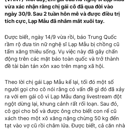
vừa xác nhận rằng chị gái cô đã qua đời vào
ngày 30/9. Sau 2 tuần hôn mê và được điều trị
tích cực, Lạp Mẫu đã nhắm mắt xuôi tay.
Được biết, ngày 14/9 vừa rồi, báo Trung Quốc
rầm rộ đưa tin nữ nghệ sĩ Lạp Mẫu bị chồng cũ
tẩm xăng thiêu sống. Vụ việc này đã gây chấn
động trên các mặt báo toàn quốc và trở thành
đề tài bàn tán xôn xao trên mạng xã hội.
Theo lời chị gái Lạp Mẫu kể lại, tối đó một số
người gọi cho cô nói rằng có vấn đề gì đó đã xảy
ra với em gái cô vì Lạp Mẫu đang livestream đột
ngột dừng lại, khung cảnh rất rối loạn. Sau đó,
cô gọi cho bố và được ông cho biết con rể cũ
xách theo một xô xăng nặng chừng 50 kg đến
tạt vào vợ cũ rồi châm lửa. Được biết, cả căn nhà