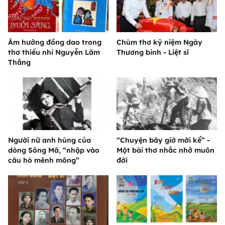
Âm hưởng đồng dao trong
Chùm thơ kỷ niệm Ngày
thơ thiếu nhi Nguyễn Lãm
Thương binh - Liệt sĩ
Thắng
Người nữ anh hùng của
“Chuyện bây giờ mới kể” -
dòng Sông Mã, “nhập vào
Một bài thơ nhắc nhở muôn
câu hò mênh mông”
đời