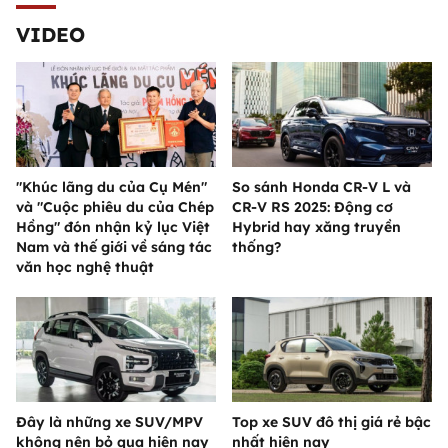
VIDEO
"Khúc lãng du của Cụ Mén"
So sánh Honda CR-V L và
và "Cuộc phiêu du của Chép
CR-V RS 2025: Động cơ
Hồng" đón nhận kỷ lục Việt
Hybrid hay xăng truyền
Nam và thế giới về sáng tác
thống?
văn học nghệ thuật
Đây là những xe SUV/MPV
Top xe SUV đô thị giá rẻ bậc
không nên bỏ qua hiện nay
nhất hiện nay