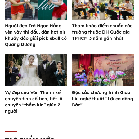
Người đẹp Trà Ngọc Hằng
Tham khảo điểm chuẩn các
vén váy thi đấu, dàn hot girl
trường thuộc ĐH Quốc gia
khuấy đảo giải pickleball có
TPHCM 3 năm gần nhất
Quang Dương
Vợ đẹp của Văn Thanh kể
Đặc sắc chương trình Giao
chuyện tình cổ tích, tiết lộ
lưu nghệ thuật “Lời ca dâng
chuyện "thầm kín" giữa 2
Bác”
người