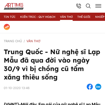
TIN TỨC
KIẾN TRÚC - QUY HOẠCH
VĂN THƠ
THẾ GIỚI
NHIẾP
TRANG CHỦ
VĂN THƠ
Trung Quốc - Nữ nghệ sĩ Lạp
Mẫu đã qua đời vào ngày
30/9 vì bị chồng cũ tẩm
xăng thiêu sống
01-10-2020 13:46
(VHNT)-Mới đây, Em gái của nữ nghệ sĩ Lạp Mẫu