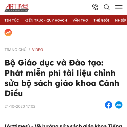
TIN TỨC
KIẾN TRÚC - QUY HOẠCH
VĂN THƠ
THẾ GIỚI
NHIẾP
TRANG CHỦ
VIDEO
Bộ Giáo dục và Đào tạo:
Phát miễn phí tài liệu chỉnh
sửa bộ sách giáo khoa Cánh
Diều
21-10-2020 17:02
(Arttimes) - Về hướng sửa sách giáo khoa Tiếng