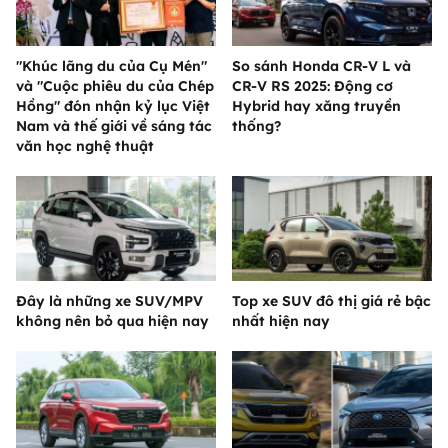
"Khúc lãng du của Cụ Mén"
So sánh Honda CR-V L và
và "Cuộc phiêu du của Chép
CR-V RS 2025: Động cơ
Hồng" đón nhận kỷ lục Việt
Hybrid hay xăng truyền
Nam và thế giới về sáng tác
thống?
văn học nghệ thuật
Đây là những xe SUV/MPV
Top xe SUV đô thị giá rẻ bậc
không nên bỏ qua hiện nay
nhất hiện nay