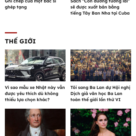
Ghi chép của một bác sĩ
Sách "Con đường tương lai"
ghép tạng
sẽ được xuất bản bằng
tiếng Tây Ban Nha tại Cuba
THẾ GIỚI
Vì sao mẫu xe Nhật này vẫn
Tôi sang Ba Lan dự Hội nghị
được yêu thích dù không
Dịch giả văn học Ba Lan
thiếu lựa chọn khác?
toàn thế giới lần thứ VI