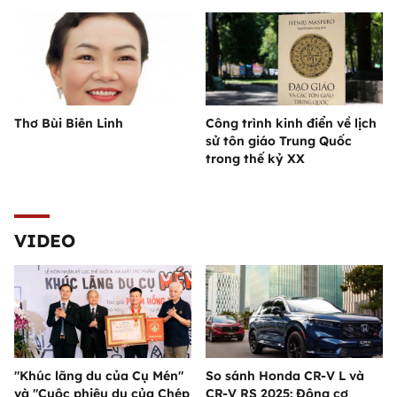
Thơ Bùi Biên Linh
Công trình kinh điển về lịch
sử tôn giáo Trung Quốc
trong thế kỷ XX
VIDEO
"Khúc lãng du của Cụ Mén"
So sánh Honda CR-V L và
và "Cuộc phiêu du của Chép
CR-V RS 2025: Động cơ