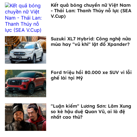
Kết quả bóng chuyền nữ Việt Nam
- Thái Lan: Thanh Thúy nỗ lực (SEA
V.Cup)
Suzuki XL7 Hybrid: Công nghệ nửa
mùa hay "vũ khí" lật đổ Xpander?
Ford triệu hồi 80.000 xe SUV vì lỗi
ghế lái tại Mỹ
"Luận kiếm" Lương Sơn: Lâm Xung
so kè hậu duệ Quan Vũ, ai là đệ
nhất cao thủ?