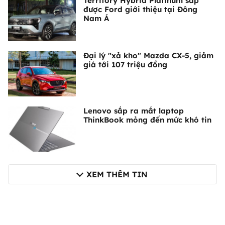
Territory Hybrid Platinum sắp
được Ford giới thiệu tại Đông
Nam Á
Đại lý "xả kho" Mazda CX-5, giảm
giá tới 107 triệu đồng
Lenovo sắp ra mắt laptop
ThinkBook mỏng đến mức khó tin
XEM THÊM TIN