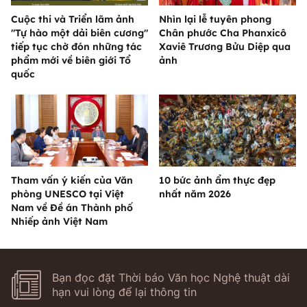
Cuộc thi và Triển lãm ảnh
Nhìn lại lễ tuyên phong
"Tự hào một dải biên cương"
Chân phước Cha Phanxicô
tiếp tục chờ đón những tác
Xaviê Trương Bửu Diệp qua
phẩm mới về biên giới Tổ
ảnh
quốc
Tham vấn ý kiến của Văn
10 bức ảnh ẩm thực đẹp
phòng UNESCO tại Việt
nhất năm 2026
Nam về Đề án Thành phố
Nhiếp ảnh Việt Nam
Bạn đọc đặt Thời báo Văn học Nghệ thuật dài
hạn vui lòng để lại thông tin