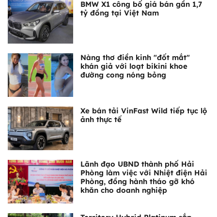
BMW X1 công bố giá bán gần 1,7
tỷ đồng tại Việt Nam
Nàng thơ điền kinh "đốt mắt"
khán giả với loạt bikini khoe
đường cong nóng bỏng
Xe bán tải VinFast Wild tiếp tục lộ
ảnh thực tế
Lãnh đạo UBND thành phố Hải
Phòng làm việc với Nhiệt điện Hải
Phòng, đồng hành tháo gỡ khó
khăn cho doanh nghiệp