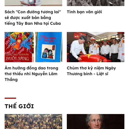
Sách "Con đường tương lai"
Tình bạn văn giới
sẽ được xuất bản bằng
tiếng Tây Ban Nha tại Cuba
Âm hưởng đồng dao trong
Chùm thơ kỷ niệm Ngày
thơ thiếu nhi Nguyễn Lãm
Thương binh - Liệt sĩ
Thắng
THẾ GIỚI