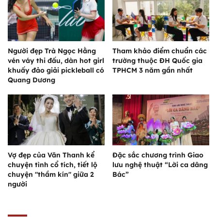
Người đẹp Trà Ngọc Hằng
Tham khảo điểm chuẩn các
vén váy thi đấu, dàn hot girl
trường thuộc ĐH Quốc gia
khuấy đảo giải pickleball có
TPHCM 3 năm gần nhất
Quang Dương
Vợ đẹp của Văn Thanh kể
Đặc sắc chương trình Giao
chuyện tình cổ tích, tiết lộ
lưu nghệ thuật “Lời ca dâng
chuyện "thầm kín" giữa 2
Bác”
người