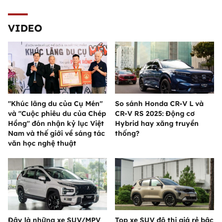
VIDEO
"Khúc lãng du của Cụ Mén"
So sánh Honda CR-V L và
và "Cuộc phiêu du của Chép
CR-V RS 2025: Động cơ
Hồng" đón nhận kỷ lục Việt
Hybrid hay xăng truyền
Nam và thế giới về sáng tác
thống?
văn học nghệ thuật
Đây là những xe SUV/MPV
Top xe SUV đô thị giá rẻ bậc