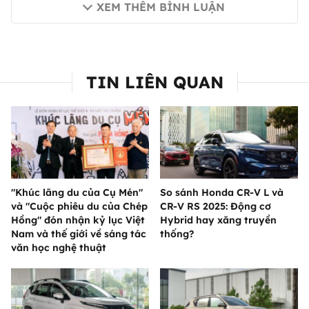
XEM THÊM BÌNH LUẬN
TIN LIÊN QUAN
"Khúc lãng du của Cụ Mén"
So sánh Honda CR-V L và
và "Cuộc phiêu du của Chép
CR-V RS 2025: Động cơ
Hồng" đón nhận kỷ lục Việt
Hybrid hay xăng truyền
Nam và thế giới về sáng tác
thống?
văn học nghệ thuật