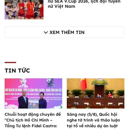
nữ SEA V.Cup 2026, lịch đội tuyển
nữ Việt Nam
XEM THÊM TIN
TIN TỨC
Chuỗi hoạt động chuyên đề
Sáng nay (5/8), Quốc hội
"Chủ tịch Hồ Chí Minh –
nghe tờ trình và thảo luận
Tổng Tư lệnh Fidel Castro:
tại tổ về nhiều dự án luật