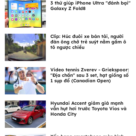
3 thứ giúp iPhone Ultra "đánh bại"
Galaxy Z Fold8
Clip: Húc đuôi xe bán tải, người
đàn ông chở trẻ suýt nằm gầm ô
tô ngược chiều
Video tennis Zverev - Griekspoor:
"Địa chấn" sau 3 set, hạt giống số
1 sụp đổ (Canadian Open)
Hyundai Accent giảm giá mạnh
vẫn hụt hơi trước Toyota Vios và
Honda City