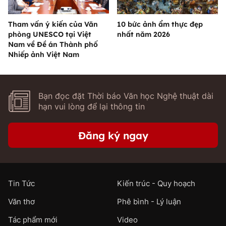
Tham vấn ý kiến của Văn
10 bức ảnh ẩm thực đẹp
phòng UNESCO tại Việt
nhất năm 2026
Nam về Đề án Thành phố
Nhiếp ảnh Việt Nam
Bạn đọc đặt Thời báo Văn học Nghệ thuật dài
hạn vui lòng để lại thông tin
Đăng ký ngay
Tin Tức
Kiến trúc - Quy hoạch
Văn thơ
Phê bình - Lý luận
Tác phẩm mới
Video