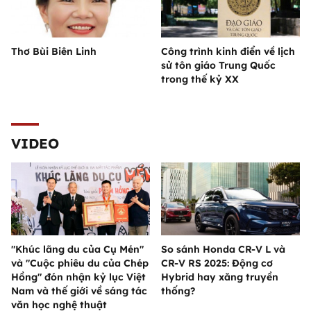
Thơ Bùi Biên Linh
Công trình kinh điển về lịch
sử tôn giáo Trung Quốc
trong thế kỷ XX
VIDEO
"Khúc lãng du của Cụ Mén"
So sánh Honda CR-V L và
và "Cuộc phiêu du của Chép
CR-V RS 2025: Động cơ
Hồng" đón nhận kỷ lục Việt
Hybrid hay xăng truyền
Nam và thế giới về sáng tác
thống?
văn học nghệ thuật