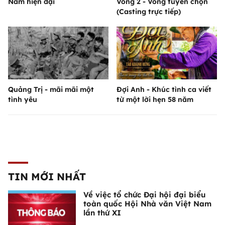
Nam hiện đại
Vòng 2 - Vòng tuyển chọn
(Casting trực tiếp)
Quảng Trị - mãi mãi một
Đợi Anh - Khúc tình ca viết
tình yêu
từ một lời hẹn 58 năm
TIN MỚI NHẤT
Về việc tổ chức Đại hội đại biểu
toàn quốc Hội Nhà văn Việt Nam
lần thứ XI