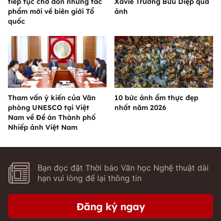
tiếp tục chờ đón những tác
Xaviê Trương Bửu Diệp qua
phẩm mới về biên giới Tổ
ảnh
quốc
Tham vấn ý kiến của Văn
10 bức ảnh ẩm thực đẹp
phòng UNESCO tại Việt
nhất năm 2026
Nam về Đề án Thành phố
Nhiếp ảnh Việt Nam
Bạn đọc đặt Thời báo Văn học Nghệ thuật dài
hạn vui lòng để lại thông tin
Đăng ký ngay