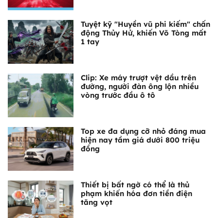
Tuyệt kỹ "Huyền vũ phi kiếm" chấn
động Thủy Hử, khiến Võ Tòng mất
1 tay
Clip: Xe máy trượt vệt dầu trên
đường, người đàn ông lộn nhiều
vòng trước đầu ô tô
Top xe đa dụng cỡ nhỏ đáng mua
hiện nay tầm giá dưới 800 triệu
đồng
Thiết bị bất ngờ có thể là thủ
phạm khiến hóa đơn tiền điện
tăng vọt