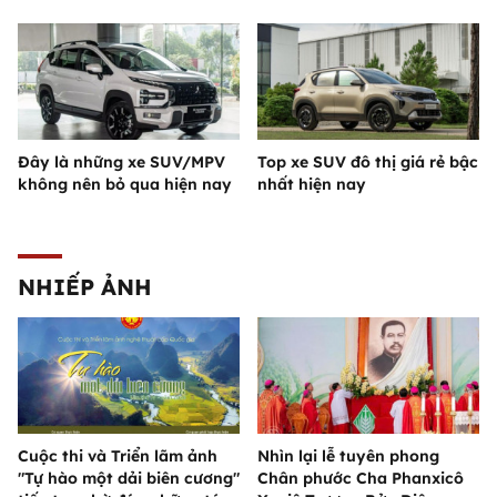
Đây là những xe SUV/MPV
Top xe SUV đô thị giá rẻ bậc
không nên bỏ qua hiện nay
nhất hiện nay
NHIẾP ẢNH
Cuộc thi và Triển lãm ảnh
Nhìn lại lễ tuyên phong
"Tự hào một dải biên cương"
Chân phước Cha Phanxicô