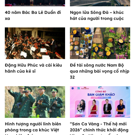
40 năm Bác Ba Lê Duẩn đi
Ngọn lửa Sông Đà – khúc
xa
hát của người trong cuộc
Đặng Hữu Phúc và cái kiêu
Đề tài sông nước Nam Bộ
hãnh của kẻ sĩ
qua những bài vọng cổ nhịp
32
Hình tượng người lính biên
“Sơn Ca Vàng - Thế hệ mới
phòng trong ca khúc Việt
2026” chính thức khởi động