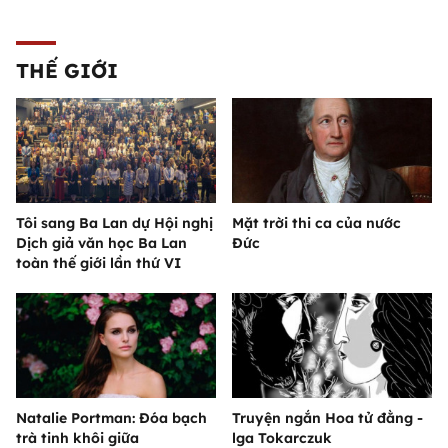
THẾ GIỚI
Tôi sang Ba Lan dự Hội nghị
Mặt trời thi ca của nước
Dịch giả văn học Ba Lan
Đức
toàn thế giới lần thứ VI
Natalie Portman: Đóa bạch
Truyện ngắn Hoa tử đằng -
trà tinh khôi giữa
lga Tokarczuk