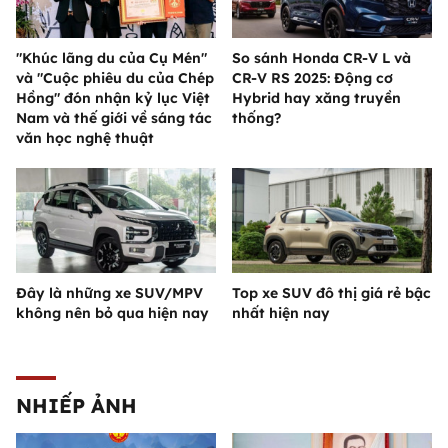
"Khúc lãng du của Cụ Mén"
So sánh Honda CR-V L và
và "Cuộc phiêu du của Chép
CR-V RS 2025: Động cơ
Hồng" đón nhận kỷ lục Việt
Hybrid hay xăng truyền
Nam và thế giới về sáng tác
thống?
văn học nghệ thuật
Đây là những xe SUV/MPV
Top xe SUV đô thị giá rẻ bậc
không nên bỏ qua hiện nay
nhất hiện nay
NHIẾP ẢNH