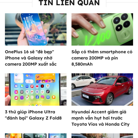
TIN LIÊN QUAN
OnePlus 16 sẽ "đè bẹp"
Sắp có thêm smartphone có
iPhone và Galaxy nhờ
camera 200MP và pin
camera 200MP xuất sắc
8,580mAh
3 thứ giúp iPhone Ultra
Hyundai Accent giảm giá
"đánh bại" Galaxy Z Fold8
mạnh vẫn hụt hơi trước
Toyota Vios và Honda City