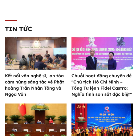
TIN TỨC
Kết nối văn nghệ sĩ, lan tỏa
Chuỗi hoạt động chuyên đề
cảm hứng sáng tác về Phật
"Chủ tịch Hồ Chí Minh –
hoàng Trần Nhân Tông và
Tổng Tư lệnh Fidel Castro:
Ngọa Vân
Nghĩa tình son sắt đặc biệt"