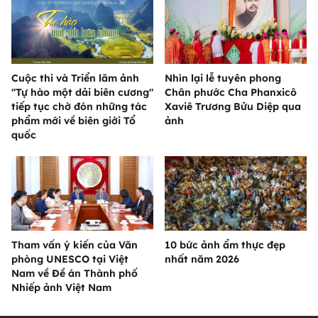
Cuộc thi và Triển lãm ảnh
Nhìn lại lễ tuyên phong
"Tự hào một dải biên cương"
Chân phước Cha Phanxicô
tiếp tục chờ đón những tác
Xaviê Trương Bửu Diệp qua
phẩm mới về biên giới Tổ
ảnh
quốc
Tham vấn ý kiến của Văn
10 bức ảnh ẩm thực đẹp
phòng UNESCO tại Việt
nhất năm 2026
Nam về Đề án Thành phố
Nhiếp ảnh Việt Nam