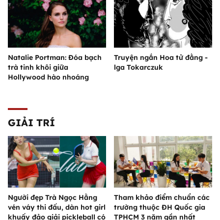
Natalie Portman: Đóa bạch
Truyện ngắn Hoa tử đằng -
trà tinh khôi giữa
lga Tokarczuk
Hollywood hào nhoáng
GIẢI TRÍ
Người đẹp Trà Ngọc Hằng
Tham khảo điểm chuẩn các
vén váy thi đấu, dàn hot girl
trường thuộc ĐH Quốc gia
khuấy đảo giải pickleball có
TPHCM 3 năm gần nhất