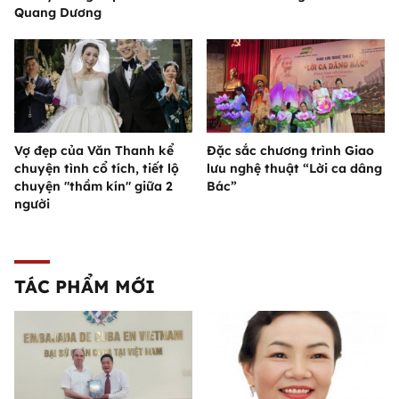
Quang Dương
Vợ đẹp của Văn Thanh kể
Đặc sắc chương trình Giao
chuyện tình cổ tích, tiết lộ
lưu nghệ thuật “Lời ca dâng
chuyện "thầm kín" giữa 2
Bác”
người
TÁC PHẨM MỚI