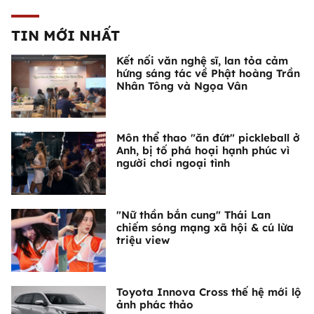
TIN MỚI NHẤT
Kết nối văn nghệ sĩ, lan tỏa cảm
hứng sáng tác về Phật hoàng Trần
Nhân Tông và Ngọa Vân
Môn thể thao "ăn đứt" pickleball ở
Anh, bị tố phá hoại hạnh phúc vì
người chơi ngoại tình
"Nữ thần bắn cung" Thái Lan
chiếm sóng mạng xã hội & cú lừa
triệu view
Toyota Innova Cross thế hệ mới lộ
ảnh phác thảo