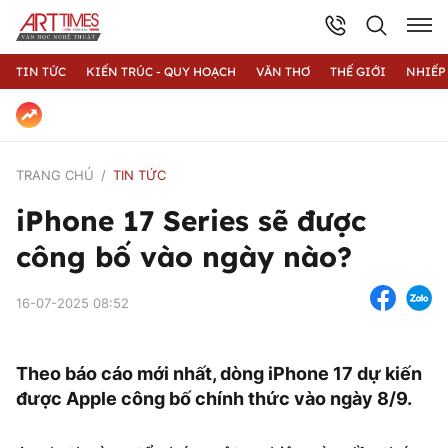
TIN TỨC
KIẾN TRÚC - QUY HOẠCH
VĂN THƠ
THẾ GIỚI
NHIẾP
TRANG CHỦ
TIN TỨC
iPhone 17 Series sẽ được
công bố vào ngày nào?
16-07-2025 08:52
Theo báo cáo mới nhất, dòng iPhone 17 dự kiến
được Apple công bố chính thức vào ngày 8/9.