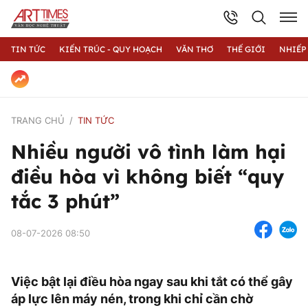
TIN TỨC
KIẾN TRÚC - QUY HOẠCH
VĂN THƠ
THẾ GIỚI
NHIẾP
TRANG CHỦ
TIN TỨC
Nhiều người vô tình làm hại
điều hòa vì không biết “quy
tắc 3 phút”
08-07-2026 08:50
Việc bật lại điều hòa ngay sau khi tắt có thể gây
áp lực lên máy nén, trong khi chỉ cần chờ