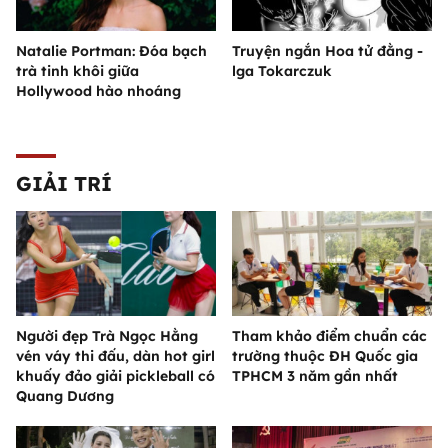
Natalie Portman: Đóa bạch
Truyện ngắn Hoa tử đằng -
trà tinh khôi giữa
lga Tokarczuk
Hollywood hào nhoáng
GIẢI TRÍ
Người đẹp Trà Ngọc Hằng
Tham khảo điểm chuẩn các
vén váy thi đấu, dàn hot girl
trường thuộc ĐH Quốc gia
khuấy đảo giải pickleball có
TPHCM 3 năm gần nhất
Quang Dương