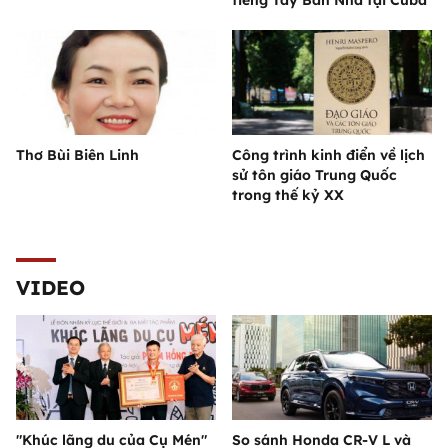
tiếng Tây Ban Nha tại Cuba
Thơ Bùi Biên Linh
Công trình kinh điển về lịch
sử tôn giáo Trung Quốc
trong thế kỷ XX
VIDEO
"Khúc lãng du của Cụ Mén"
So sánh Honda CR-V L và