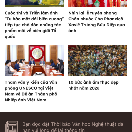
Cuộc thi và Triển lãm ảnh
Nhìn lại lễ tuyên phong
"Tự hào một dải biên cương"
Chân phước Cha Phanxicô
tiếp tục chờ đón những tác
Xaviê Trương Bửu Diệp qua
phẩm mới về biên giới Tổ
ảnh
quốc
Tham vấn ý kiến của Văn
10 bức ảnh ẩm thực đẹp
phòng UNESCO tại Việt
nhất năm 2026
Nam về Đề án Thành phố
Nhiếp ảnh Việt Nam
Bạn đọc đặt Thời báo Văn học Nghệ thuật dài
hạn vui lòng để lại thông tin