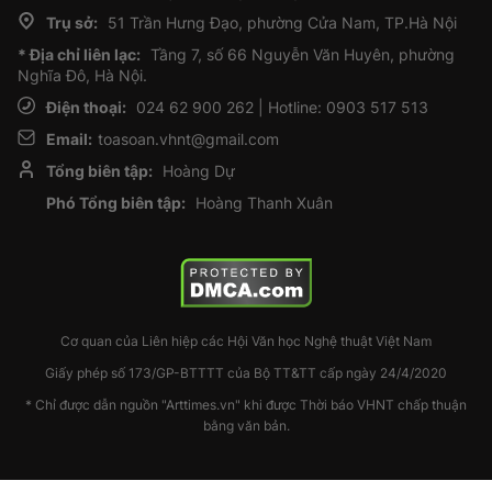
Trụ sở:
51 Trần Hưng Đạo, phường Cửa Nam, TP.Hà Nội
* Địa chỉ liên lạc:
Tầng 7, số 66 Nguyễn Văn Huyên, phường
Nghĩa Đô, Hà Nội.
Điện thoại:
024 62 900 262 | Hotline: 0903 517 513
Email:
toasoan.vhnt@gmail.com
Tổng biên tập:
Hoàng Dự
Phó Tổng biên tập:
Hoàng Thanh Xuân
Cơ quan của Liên hiệp các Hội Văn học Nghệ thuật Việt Nam
Giấy phép số 173/GP-BTTTT của Bộ TT&TT cấp ngày 24/4/2020
* Chỉ được dẫn nguồn "Arttimes.vn" khi được Thời báo VHNT chấp thuận
bằng văn bản.