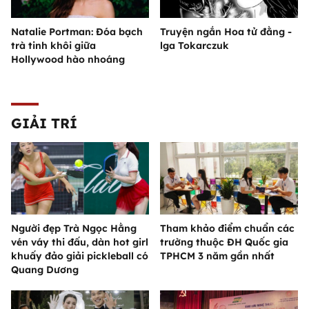
Natalie Portman: Đóa bạch
Truyện ngắn Hoa tử đằng -
trà tinh khôi giữa
lga Tokarczuk
Hollywood hào nhoáng
GIẢI TRÍ
Người đẹp Trà Ngọc Hằng
Tham khảo điểm chuẩn các
vén váy thi đấu, dàn hot girl
trường thuộc ĐH Quốc gia
khuấy đảo giải pickleball có
TPHCM 3 năm gần nhất
Quang Dương