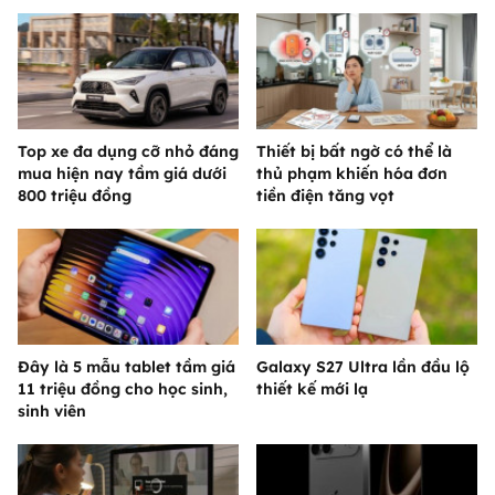
Top xe đa dụng cỡ nhỏ đáng
Thiết bị bất ngờ có thể là
mua hiện nay tầm giá dưới
thủ phạm khiến hóa đơn
800 triệu đồng
tiền điện tăng vọt
Đây là 5 mẫu tablet tầm giá
Galaxy S27 Ultra lần đầu lộ
11 triệu đồng cho học sinh,
thiết kế mới lạ
sinh viên