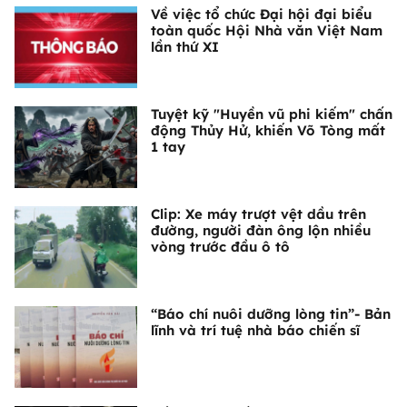
Về việc tổ chức Đại hội đại biểu
toàn quốc Hội Nhà văn Việt Nam
lần thứ XI
Tuyệt kỹ "Huyền vũ phi kiếm" chấn
động Thủy Hử, khiến Võ Tòng mất
1 tay
Clip: Xe máy trượt vệt dầu trên
đường, người đàn ông lộn nhiều
vòng trước đầu ô tô
“Báo chí nuôi dưỡng lòng tin”- Bản
lĩnh và trí tuệ nhà báo chiến sĩ