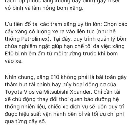
tách lớp (nước lắng xuống đáy bình) gây rỉ sét
vỏ bình và làm hỏng bơm xăng.
Ưu tiên đổ tại các trạm xăng uy tín lớn: Chọn các
cây xăng có lượng xe ra vào liên tục (như hệ
thống Petrolimex). Tại đây, quy trình quản lý bồn
chứa nghiêm ngặt giúp hạn chế tối đa việc xăng
E10 bị nhiễm ẩm từ môi trường trước khi bơm
vào xe.
Nhìn chung, xăng E10 không phải là bài toán gây
thâm hụt tài chính hay hủy hoại động cơ của
Toyota Vios và Mitsubishi Xpander. Chỉ cần tài
xế chủ động thay đổi thói quen bảo dưỡng hệ
thống nhiên liệu, chiếc xe dịch vụ sẽ luôn duy trì
được hiệu suất vận hành bền bỉ và tối ưu chi phí
qua từng cây số.