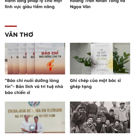
hành lang pháp lý cho một
hoàng Trần Nhân Tông và
lĩnh vực giàu tiềm năng
Ngọa Vân
VĂN THƠ
“Báo chí nuôi dưỡng lòng
Ghi chép của một bác sĩ
tin”- Bản lĩnh và trí tuệ nhà
ghép tạng
báo chiến sĩ