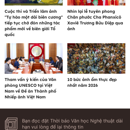
Cuộc thi và Triển lãm ảnh
Nhìn lại lễ tuyên phong
"Tự hào một dải biên cương"
Chân phước Cha Phanxicô
tiếp tục chờ đón những tác
Xaviê Trương Bửu Diệp qua
phẩm mới về biên giới Tổ
ảnh
quốc
Tham vấn ý kiến của Văn
10 bức ảnh ẩm thực đẹp
phòng UNESCO tại Việt
nhất năm 2026
Nam về Đề án Thành phố
Nhiếp ảnh Việt Nam
Bạn đọc đặt Thời báo Văn học Nghệ thuật dài
hạn vui lòng để lại thông tin