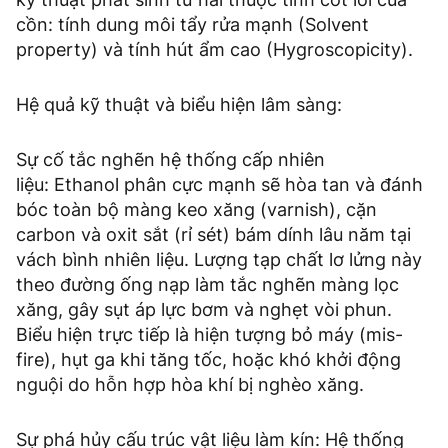
cồn: tính dung môi tẩy rửa mạnh (Solvent
property) và tính hút ẩm cao (Hygroscopicity).
Hệ quả kỹ thuật và biểu hiện lâm sàng:
Sự cố tắc nghẽn hệ thống cấp nhiên
liệu: Ethanol phân cực mạnh sẽ hòa tan và đánh
bóc toàn bộ màng keo xăng (varnish), cặn
carbon và oxit sắt (rỉ sét) bám dính lâu năm tại
vách bình nhiên liệu. Lượng tạp chất lơ lửng này
theo đường ống nạp làm tắc nghẽn màng lọc
xăng, gây sụt áp lực bơm và nghẹt vòi phun.
Biểu hiện trực tiếp là hiện tượng bỏ máy (mis-
fire), hụt ga khi tăng tốc, hoặc khó khởi động
nguội do hỗn hợp hòa khí bị nghèo xăng.
Sự phá hủy cấu trúc vật liệu làm kín: Hệ thống