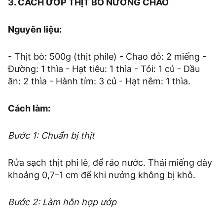
3. CÁCH ƯỚP THỊT BÒ NƯỚNG CHAO
Nguyên liệu:
- Thịt bò: 500g (thịt phile) - Chao đỏ: 2 miếng -
Đường: 1 thìa - Hạt tiêu: 1 thìa - Tỏi: 1 củ - Dầu
ăn: 2 thìa - Hành tím: 3 củ - Hạt nêm: 1 thìa.
Cách làm:
Bước 1: Chuẩn bị thịt
Rửa sạch thịt phi lê, để ráo nước. Thái miếng dày
khoảng 0,7–1 cm để khi nướng không bị khô.
Bước 2: Làm hỗn hợp ướp