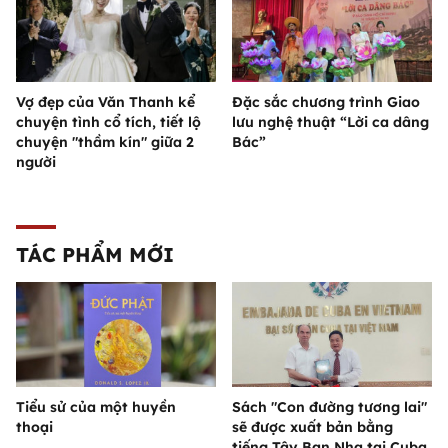
Vợ đẹp của Văn Thanh kể
Đặc sắc chương trình Giao
chuyện tình cổ tích, tiết lộ
lưu nghệ thuật “Lời ca dâng
chuyện "thầm kín" giữa 2
Bác”
người
TÁC PHẨM MỚI
Tiểu sử của một huyền
Sách "Con đường tương lai"
thoại
sẽ được xuất bản bằng
tiếng Tây Ban Nha tại Cuba