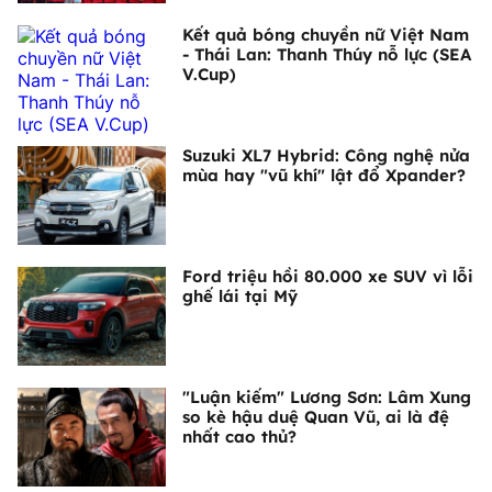
Kết quả bóng chuyền nữ Việt Nam
- Thái Lan: Thanh Thúy nỗ lực (SEA
V.Cup)
Suzuki XL7 Hybrid: Công nghệ nửa
mùa hay "vũ khí" lật đổ Xpander?
Ford triệu hồi 80.000 xe SUV vì lỗi
ghế lái tại Mỹ
"Luận kiếm" Lương Sơn: Lâm Xung
so kè hậu duệ Quan Vũ, ai là đệ
nhất cao thủ?