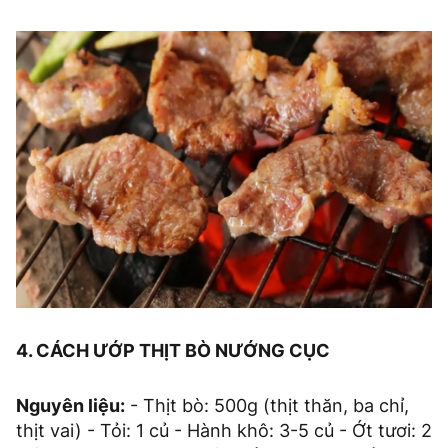
4. CÁCH ƯỚP THỊT BÒ NƯỚNG CỤC
Nguyên liệu:
- Thịt bò: 500g (thịt thăn, ba chỉ,
thịt vai) - Tỏi: 1 củ - Hành khô: 3-5 củ - Ớt tươi: 2