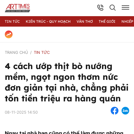
TIN TỨC
KIẾN TRÚC - QUY HOẠCH
VĂN THƠ
THẾ GIỚI
NHIẾP
TRANG CHỦ
TIN TỨC
4 cách ướp thịt bò nướng
mềm, ngọt ngon thơm nức
đơn giản tại nhà, chẳng phải
tốn tiền triệu ra hàng quán
08-11-2025 14:50
Ngay tại nhà bạn cũng có thể làm được những