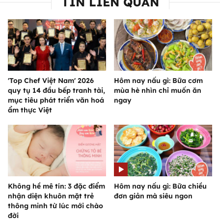
TIN LIÊN QUAN
'Top Chef Việt Nam' 2026
Hôm nay nấu gì: Bữa cơm
quy tụ 14 đầu bếp tranh tài,
mùa hè nhìn chỉ muốn ăn
mục tiêu phát triển văn hoá
ngay
ẩm thực Việt
Không hề mê tín: 3 đặc điểm
Hôm nay nấu gì: Bữa chiều
nhận diện khuôn mặt trẻ
đơn giản mà siêu ngon
thông minh từ lúc mới chào
đời