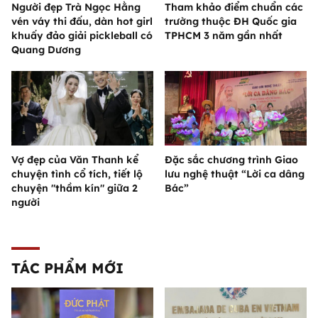
Người đẹp Trà Ngọc Hằng
Tham khảo điểm chuẩn các
vén váy thi đấu, dàn hot girl
trường thuộc ĐH Quốc gia
khuấy đảo giải pickleball có
TPHCM 3 năm gần nhất
Quang Dương
Vợ đẹp của Văn Thanh kể
Đặc sắc chương trình Giao
chuyện tình cổ tích, tiết lộ
lưu nghệ thuật “Lời ca dâng
chuyện "thầm kín" giữa 2
Bác”
người
TÁC PHẨM MỚI