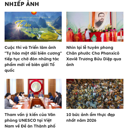
NHIẾP ẢNH
Cuộc thi và Triển lãm ảnh
Nhìn lại lễ tuyên phong
"Tự hào một dải biên cương"
Chân phước Cha Phanxicô
tiếp tục chờ đón những tác
Xaviê Trương Bửu Diệp qua
phẩm mới về biên giới Tổ
ảnh
quốc
Tham vấn ý kiến của Văn
10 bức ảnh ẩm thực đẹp
phòng UNESCO tại Việt
nhất năm 2026
Nam về Đề án Thành phố