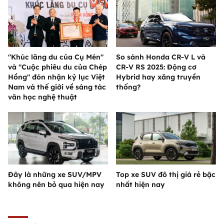
"Khúc lãng du của Cụ Mén"
So sánh Honda CR-V L và
và "Cuộc phiêu du của Chép
CR-V RS 2025: Động cơ
Hồng" đón nhận kỷ lục Việt
Hybrid hay xăng truyền
Nam và thế giới về sáng tác
thống?
văn học nghệ thuật
Đây là những xe SUV/MPV
Top xe SUV đô thị giá rẻ bậc
không nên bỏ qua hiện nay
nhất hiện nay