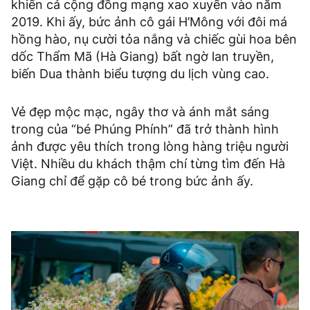
khiến cả cộng đồng mạng xao xuyến vào năm
2019. Khi ấy, bức ảnh cô gái H’Mông với đôi má
hồng hào, nụ cười tỏa nắng và chiếc gùi hoa bên
dốc Thẩm Mã (Hà Giang) bất ngờ lan truyền,
biến Dua thành biểu tượng du lịch vùng cao.
Vẻ đẹp mộc mạc, ngây thơ và ánh mắt sáng
trong của “bé Phúng Phính” đã trở thành hình
ảnh được yêu thích trong lòng hàng triệu người
Việt. Nhiều du khách thậm chí từng tìm đến Hà
Giang chỉ để gặp cô bé trong bức ảnh ấy.