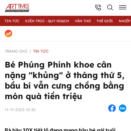
TIN TỨC
KIẾN TRÚC - QUY HOẠCH
VĂN THƠ
THẾ GIỚI
NHIẾP
TRANG CHỦ
TIN TỨC
Bé Phúng Phính khoe cân
nặng "khủng" ở tháng thứ 5,
bầu bí vẫn cưng chồng bằng
món quà tiền triệu
11-11-2025 10:35
Bà bầu 10X tiết lộ đang mang bầu bé gái tuổi