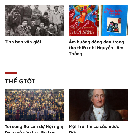
Tình bạn văn giới
Âm hưởng đồng dao trong
thơ thiếu nhi Nguyễn Lãm
Thắng
THẾ GIỚI
Tôi sang Ba Lan dự Hội nghị
Mặt trời thi ca của nước
Dịch giả văn học Ba Lan
Đức