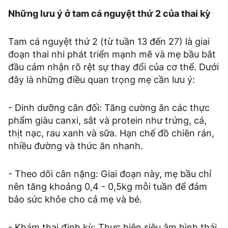
Những lưu ý ở tam cá nguyệt thứ 2 của thai kỳ
Tam cá nguyệt thứ 2 (từ tuần 13 đến 27) là giai
đoạn thai nhi phát triển mạnh mẽ và mẹ bầu bắt
đầu cảm nhận rõ rệt sự thay đổi của cơ thể. Dưới
đây là những điều quan trọng mẹ cần lưu ý:
- Dinh dưỡng cân đối: Tăng cường ăn các thực
phẩm giàu canxi, sắt và protein như trứng, cá,
thịt nạc, rau xanh và sữa. Hạn chế đồ chiên rán,
nhiều đường và thức ăn nhanh.
- Theo dõi cân nặng: Giai đoạn này, mẹ bầu chỉ
nên tăng khoảng 0,4 - 0,5kg mỗi tuần để đảm
bảo sức khỏe cho cả mẹ và bé.
- Khám thai định kỳ: Thực hiện siêu âm hình thái